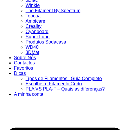
3Dlac
Winkle
The Filament By Spectrum
Toocaa
Ambicare
Creality
Cyanboard
Super Lube
Produtos Sodacasa
WD40
3DMat
Sobre Nós
Contactos
Favoritos
Dicas
Tipos de Filamentos : Guia Completo
Escolher o Filamento Certo
PLA VS PLA-F – Quais as diferenças?
A minha conta