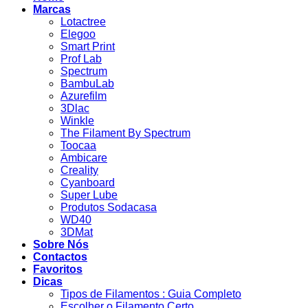
Marcas
Lotactree
Elegoo
Smart Print
Prof Lab
Spectrum
BambuLab
Azurefilm
3Dlac
Winkle
The Filament By Spectrum
Toocaa
Ambicare
Creality
Cyanboard
Super Lube
Produtos Sodacasa
WD40
3DMat
Sobre Nós
Contactos
Favoritos
Dicas
Tipos de Filamentos : Guia Completo
Escolher o Filamento Certo