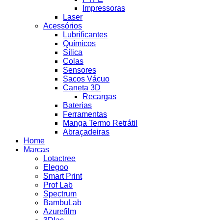
Impressoras
Laser
Acessórios
Lubrificantes
Químicos
Sílica
Colas
Sensores
Sacos Vácuo
Caneta 3D
Recargas
Baterias
Ferramentas
Manga Termo Retrátil
Abraçadeiras
Home
Marcas
Lotactree
Elegoo
Smart Print
Prof Lab
Spectrum
BambuLab
Azurefilm