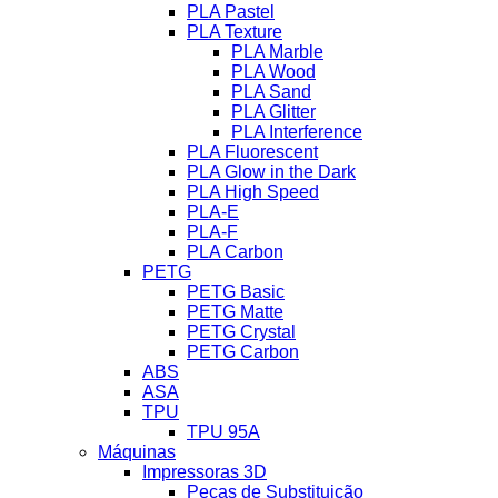
PLA Pastel
PLA Texture
PLA Marble
PLA Wood
PLA Sand
PLA Glitter
PLA Interference
PLA Fluorescent
PLA Glow in the Dark
PLA High Speed
PLA-E
PLA-F
PLA Carbon
PETG
PETG Basic
PETG Matte
PETG Crystal
PETG Carbon
ABS
ASA
TPU
TPU 95A
Máquinas
Impressoras 3D
Peças de Substituição