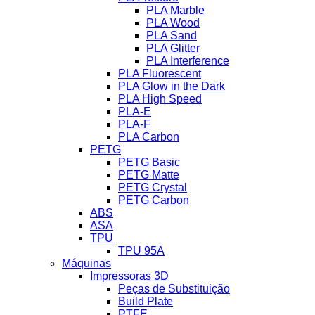
PLA Marble
PLA Wood
PLA Sand
PLA Glitter
PLA Interference
PLA Fluorescent
PLA Glow in the Dark
PLA High Speed
PLA-E
PLA-F
PLA Carbon
PETG
PETG Basic
PETG Matte
PETG Crystal
PETG Carbon
ABS
ASA
TPU
TPU 95A
Máquinas
Impressoras 3D
Peças de Substituição
Build Plate
PTFE