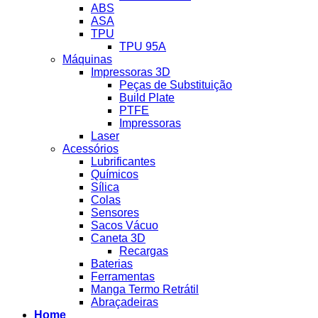
ABS
ASA
TPU
TPU 95A
Máquinas
Impressoras 3D
Peças de Substituição
Build Plate
PTFE
Impressoras
Laser
Acessórios
Lubrificantes
Químicos
Sílica
Colas
Sensores
Sacos Vácuo
Caneta 3D
Recargas
Baterias
Ferramentas
Manga Termo Retrátil
Abraçadeiras
Home