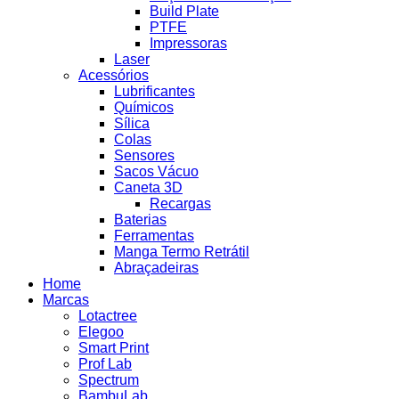
Build Plate
PTFE
Impressoras
Laser
Acessórios
Lubrificantes
Químicos
Sílica
Colas
Sensores
Sacos Vácuo
Caneta 3D
Recargas
Baterias
Ferramentas
Manga Termo Retrátil
Abraçadeiras
Home
Marcas
Lotactree
Elegoo
Smart Print
Prof Lab
Spectrum
BambuLab