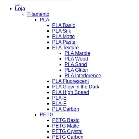
por:
Loja
Filamento
PLA
PLA Basic
PLA Silk
PLA Matte
PLA Pastel
PLA Texture
PLA Marble
PLA Wood
PLA Sand
PLA Glitter
PLA Interference
PLA Fluorescent
PLA Glow in the Dark
PLA High Speed
PLA-E
PLA-F
PLA Carbon
PETG
PETG Basic
PETG Matte
PETG Crystal
PETG Carbon