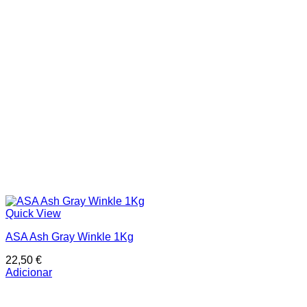
In stock
On sale
Price filter
Text search
Quick View
ASA Ash Gray Winkle 1Kg
22,50
€
Adicionar