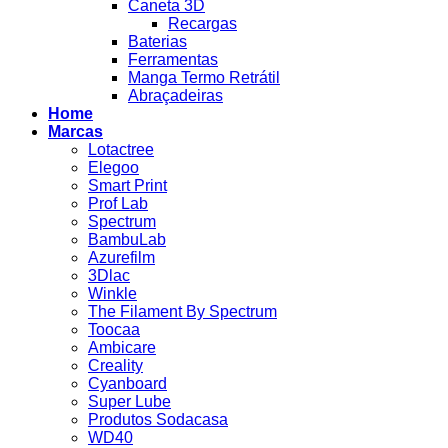
Caneta 3D
Recargas
Baterias
Ferramentas
Manga Termo Retrátil
Abraçadeiras
Home
Marcas
Lotactree
Elegoo
Smart Print
Prof Lab
Spectrum
BambuLab
Azurefilm
3Dlac
Winkle
The Filament By Spectrum
Toocaa
Ambicare
Creality
Cyanboard
Super Lube
Produtos Sodacasa
WD40