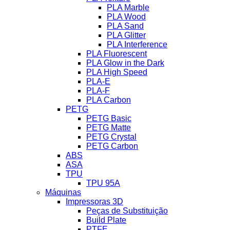
PLA Marble
PLA Wood
PLA Sand
PLA Glitter
PLA Interference
PLA Fluorescent
PLA Glow in the Dark
PLA High Speed
PLA-E
PLA-F
PLA Carbon
PETG
PETG Basic
PETG Matte
PETG Crystal
PETG Carbon
ABS
ASA
TPU
TPU 95A
Máquinas
Impressoras 3D
Peças de Substituição
Build Plate
PTFE