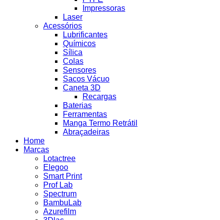
Impressoras
Laser
Acessórios
Lubrificantes
Químicos
Sílica
Colas
Sensores
Sacos Vácuo
Caneta 3D
Recargas
Baterias
Ferramentas
Manga Termo Retrátil
Abraçadeiras
Home
Marcas
Lotactree
Elegoo
Smart Print
Prof Lab
Spectrum
BambuLab
Azurefilm