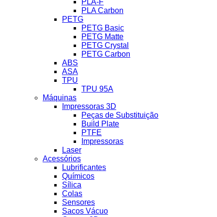
PLA-F
PLA Carbon
PETG
PETG Basic
PETG Matte
PETG Crystal
PETG Carbon
ABS
ASA
TPU
TPU 95A
Máquinas
Impressoras 3D
Peças de Substituição
Build Plate
PTFE
Impressoras
Laser
Acessórios
Lubrificantes
Químicos
Sílica
Colas
Sensores
Sacos Vácuo