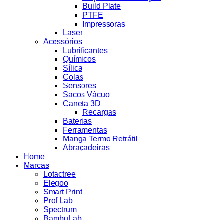
Build Plate
PTFE
Impressoras
Laser
Acessórios
Lubrificantes
Químicos
Sílica
Colas
Sensores
Sacos Vácuo
Caneta 3D
Recargas
Baterias
Ferramentas
Manga Termo Retrátil
Abraçadeiras
Home
Marcas
Lotactree
Elegoo
Smart Print
Prof Lab
Spectrum
BambuLab