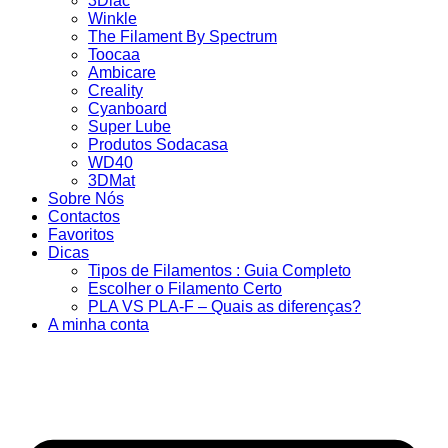
3Dlac
Winkle
The Filament By Spectrum
Toocaa
Ambicare
Creality
Cyanboard
Super Lube
Produtos Sodacasa
WD40
3DMat
Sobre Nós
Contactos
Favoritos
Dicas
Tipos de Filamentos : Guia Completo
Escolher o Filamento Certo
PLA VS PLA-F – Quais as diferenças?
A minha conta