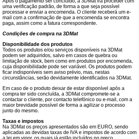
Após o pagamento ser concluído, a 3DMat irá proceder com
uma verificação padrão, de forma a que seja possível
processar e enviar a encomenda. O cliente receberá um e-
mail com a confirmação de que a encomenda se encontra
paga, assim como a fatura correspondente.
Condições de compra na 3DMat
Disponibilidade dos produtos
Todos os produtos e/ou serviços disponíveis na 3DMat
podem ser adquiridos, salvo em casos de quebra ou
limitação de stock, bem como em produtos por encomenda,
cuja disponibilidade pode ser variável. Os produtos podem
ficar indisponíveis sem aviso prévio, mas, nestas
circunstâncias, serão devidamente identificados na 3DMat.
Em caso de o produto deixar de estar disponível após a
compra ter sido concluída, a 3DMat compromete-se a
contactar o cliente, por contacto telefónico ou e-mail, com a
maior brevidade possível de forma a agilizar o processo
junto do mesmo.
Taxas e impostos
Na 3DMat os preços apresentados são em EURO, sendo
aplicadas as devidas taxas de IVA e impostos de acordo com
a lei em vigor, os quais já estão incluídos no preço