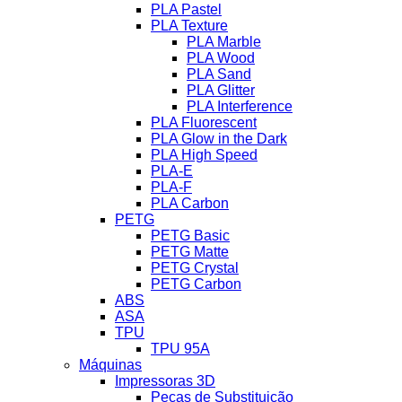
PLA Pastel
PLA Texture
PLA Marble
PLA Wood
PLA Sand
PLA Glitter
PLA Interference
PLA Fluorescent
PLA Glow in the Dark
PLA High Speed
PLA-E
PLA-F
PLA Carbon
PETG
PETG Basic
PETG Matte
PETG Crystal
PETG Carbon
ABS
ASA
TPU
TPU 95A
Máquinas
Impressoras 3D
Peças de Substituição