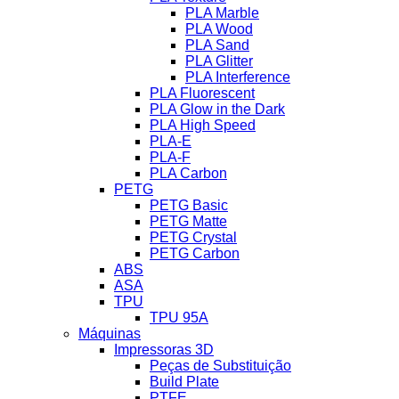
PLA Marble
PLA Wood
PLA Sand
PLA Glitter
PLA Interference
PLA Fluorescent
PLA Glow in the Dark
PLA High Speed
PLA-E
PLA-F
PLA Carbon
PETG
PETG Basic
PETG Matte
PETG Crystal
PETG Carbon
ABS
ASA
TPU
TPU 95A
Máquinas
Impressoras 3D
Peças de Substituição
Build Plate
PTFE