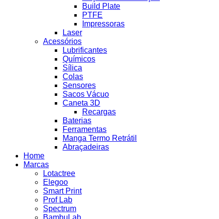
Build Plate
PTFE
Impressoras
Laser
Acessórios
Lubrificantes
Químicos
Sílica
Colas
Sensores
Sacos Vácuo
Caneta 3D
Recargas
Baterias
Ferramentas
Manga Termo Retrátil
Abraçadeiras
Home
Marcas
Lotactree
Elegoo
Smart Print
Prof Lab
Spectrum
BambuLab