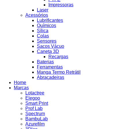
Impressoras
Laser
Acessórios
Lubrificantes
Químicos
Sílica
Colas
Sensores
Sacos Vácuo
Caneta 3D
Recargas
Baterias
Ferramentas
Manga Termo Retrátil
Abraçadeiras
Home
Marcas
Lotactree
Elegoo
Smart Print
Prof Lab
Spectrum
BambuLab
Azurefilm