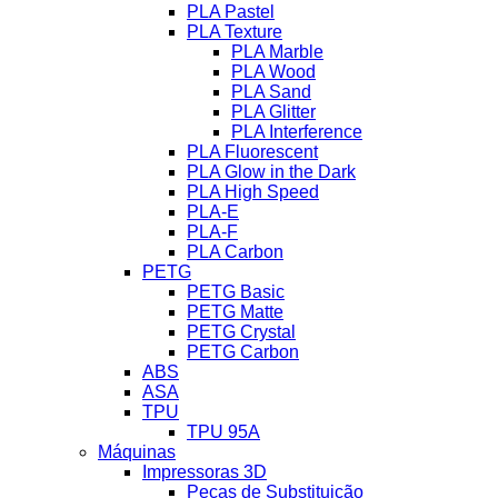
PLA Pastel
PLA Texture
PLA Marble
PLA Wood
PLA Sand
PLA Glitter
PLA Interference
PLA Fluorescent
PLA Glow in the Dark
PLA High Speed
PLA-E
PLA-F
PLA Carbon
PETG
PETG Basic
PETG Matte
PETG Crystal
PETG Carbon
ABS
ASA
TPU
TPU 95A
Máquinas
Impressoras 3D
Peças de Substituição