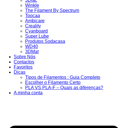
3Dlac
Winkle
The Filament By Spectrum
Toocaa
Ambicare
Creality
Cyanboard
Super Lube
Produtos Sodacasa
WD40
3DMat
Sobre Nós
Contactos
Favoritos
Dicas
Tipos de Filamentos : Guia Completo
Escolher o Filamento Certo
PLA VS PLA-F – Quais as diferenças?
A minha conta