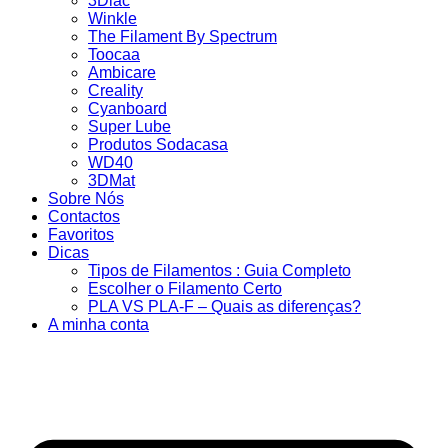
3Dlac
Winkle
The Filament By Spectrum
Toocaa
Ambicare
Creality
Cyanboard
Super Lube
Produtos Sodacasa
WD40
3DMat
Sobre Nós
Contactos
Favoritos
Dicas
Tipos de Filamentos : Guia Completo
Escolher o Filamento Certo
PLA VS PLA-F – Quais as diferenças?
A minha conta