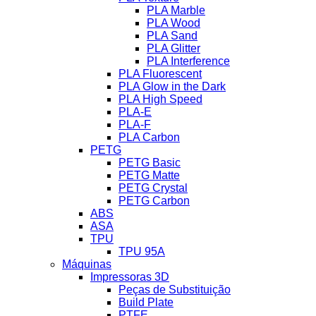
PLA Marble
PLA Wood
PLA Sand
PLA Glitter
PLA Interference
PLA Fluorescent
PLA Glow in the Dark
PLA High Speed
PLA-E
PLA-F
PLA Carbon
PETG
PETG Basic
PETG Matte
PETG Crystal
PETG Carbon
ABS
ASA
TPU
TPU 95A
Máquinas
Impressoras 3D
Peças de Substituição
Build Plate
PTFE