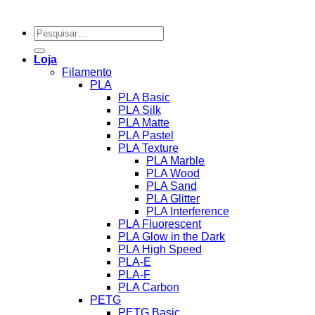
Pesquisar
por:
Loja
Filamento
PLA
PLA Basic
PLA Silk
PLA Matte
PLA Pastel
PLA Texture
PLA Marble
PLA Wood
PLA Sand
PLA Glitter
PLA Interference
PLA Fluorescent
PLA Glow in the Dark
PLA High Speed
PLA-E
PLA-F
PLA Carbon
PETG
PETG Basic