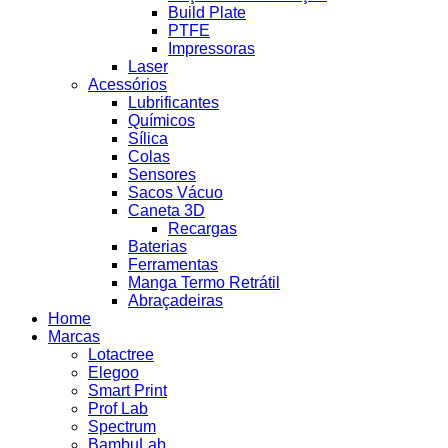
Build Plate
PTFE
Impressoras
Laser
Acessórios
Lubrificantes
Químicos
Sílica
Colas
Sensores
Sacos Vácuo
Caneta 3D
Recargas
Baterias
Ferramentas
Manga Termo Retrátil
Abraçadeiras
Home
Marcas
Lotactree
Elegoo
Smart Print
Prof Lab
Spectrum
BambuLab