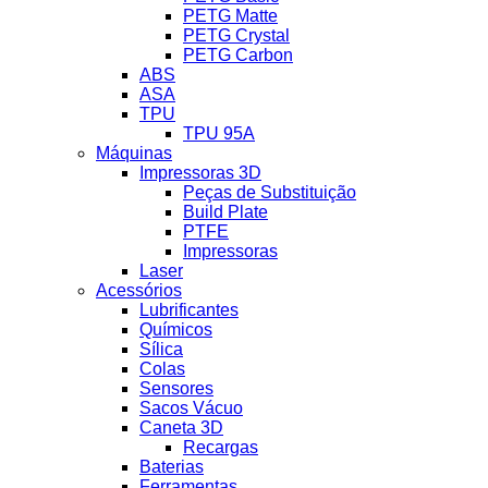
PETG Matte
PETG Crystal
PETG Carbon
ABS
ASA
TPU
TPU 95A
Máquinas
Impressoras 3D
Peças de Substituição
Build Plate
PTFE
Impressoras
Laser
Acessórios
Lubrificantes
Químicos
Sílica
Colas
Sensores
Sacos Vácuo
Caneta 3D
Recargas
Baterias
Ferramentas