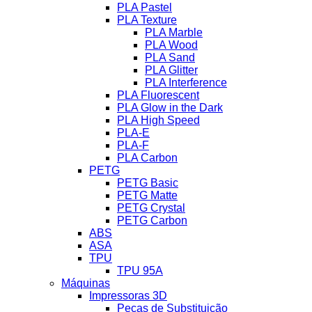
PLA Pastel
PLA Texture
PLA Marble
PLA Wood
PLA Sand
PLA Glitter
PLA Interference
PLA Fluorescent
PLA Glow in the Dark
PLA High Speed
PLA-E
PLA-F
PLA Carbon
PETG
PETG Basic
PETG Matte
PETG Crystal
PETG Carbon
ABS
ASA
TPU
TPU 95A
Máquinas
Impressoras 3D
Peças de Substituição