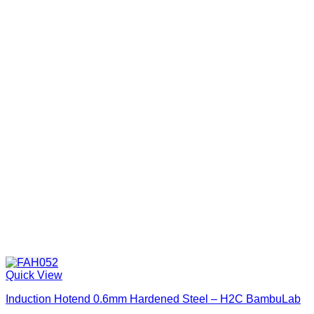
Categorias de produto
In stock
On sale
Quick View
Induction Hotend 0.6mm Hardened Steel – H2C BambuLab