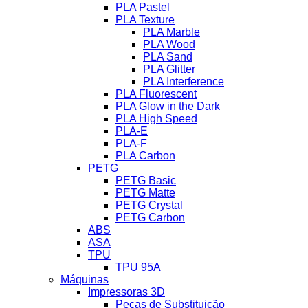
PLA Pastel
PLA Texture
PLA Marble
PLA Wood
PLA Sand
PLA Glitter
PLA Interference
PLA Fluorescent
PLA Glow in the Dark
PLA High Speed
PLA-E
PLA-F
PLA Carbon
PETG
PETG Basic
PETG Matte
PETG Crystal
PETG Carbon
ABS
ASA
TPU
TPU 95A
Máquinas
Impressoras 3D
Peças de Substituição