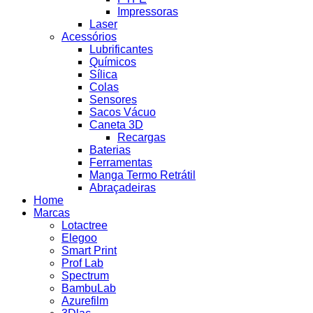
Impressoras
Laser
Acessórios
Lubrificantes
Químicos
Sílica
Colas
Sensores
Sacos Vácuo
Caneta 3D
Recargas
Baterias
Ferramentas
Manga Termo Retrátil
Abraçadeiras
Home
Marcas
Lotactree
Elegoo
Smart Print
Prof Lab
Spectrum
BambuLab
Azurefilm