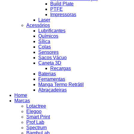
Build Plate
PTFE
Impressoras
Laser
Acessórios
Lubrificantes
Químicos
Sílica
Colas
Sensores
Sacos Vácuo
Caneta 3D
Recargas
Baterias
Ferramentas
Manga Termo Retrátil
Abraçadeiras
Home
Marcas
Lotactree
Elegoo
Smart Print
Prof Lab
Spectrum
BambuLab