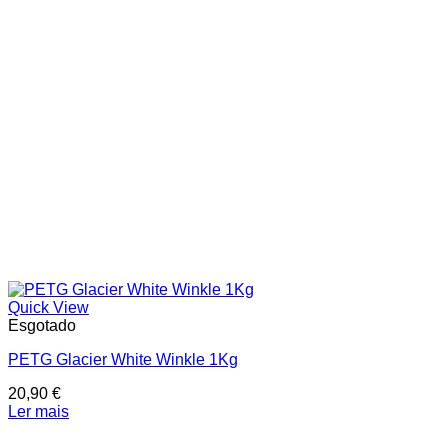
In stock
On sale
Price filter
Text search
Quick View
Esgotado
PETG Glacier White Winkle 1Kg
20,90
€
Ler mais