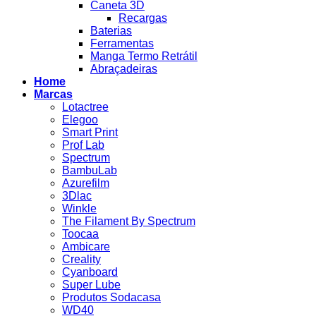
Caneta 3D
Recargas
Baterias
Ferramentas
Manga Termo Retrátil
Abraçadeiras
Home
Marcas
Lotactree
Elegoo
Smart Print
Prof Lab
Spectrum
BambuLab
Azurefilm
3Dlac
Winkle
The Filament By Spectrum
Toocaa
Ambicare
Creality
Cyanboard
Super Lube
Produtos Sodacasa
WD40