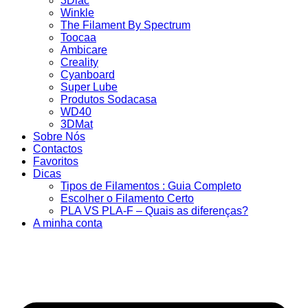
3Dlac
Winkle
The Filament By Spectrum
Toocaa
Ambicare
Creality
Cyanboard
Super Lube
Produtos Sodacasa
WD40
3DMat
Sobre Nós
Contactos
Favoritos
Dicas
Tipos de Filamentos : Guia Completo
Escolher o Filamento Certo
PLA VS PLA-F – Quais as diferenças?
A minha conta