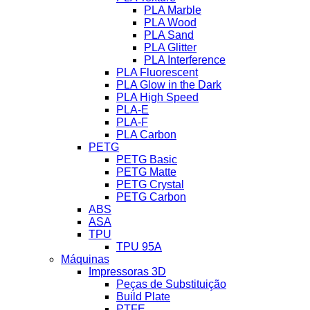
PLA Marble
PLA Wood
PLA Sand
PLA Glitter
PLA Interference
PLA Fluorescent
PLA Glow in the Dark
PLA High Speed
PLA-E
PLA-F
PLA Carbon
PETG
PETG Basic
PETG Matte
PETG Crystal
PETG Carbon
ABS
ASA
TPU
TPU 95A
Máquinas
Impressoras 3D
Peças de Substituição
Build Plate
PTFE