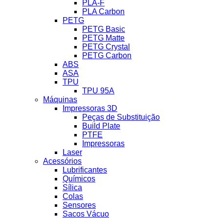
PLA-F
PLA Carbon
PETG
PETG Basic
PETG Matte
PETG Crystal
PETG Carbon
ABS
ASA
TPU
TPU 95A
Máquinas
Impressoras 3D
Peças de Substituição
Build Plate
PTFE
Impressoras
Laser
Acessórios
Lubrificantes
Químicos
Sílica
Colas
Sensores
Sacos Vácuo