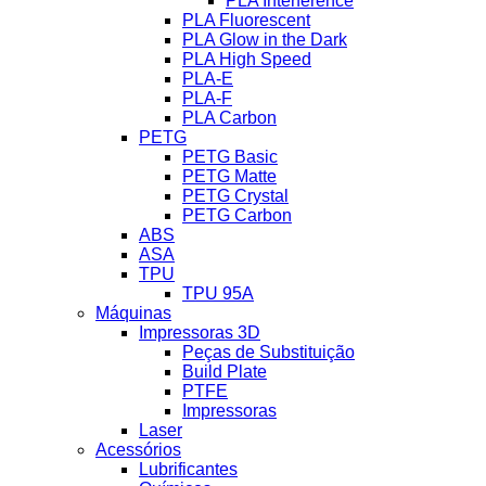
PLA Interference
PLA Fluorescent
PLA Glow in the Dark
PLA High Speed
PLA-E
PLA-F
PLA Carbon
PETG
PETG Basic
PETG Matte
PETG Crystal
PETG Carbon
ABS
ASA
TPU
TPU 95A
Máquinas
Impressoras 3D
Peças de Substituição
Build Plate
PTFE
Impressoras
Laser
Acessórios
Lubrificantes