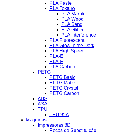
PLA Pastel
PLA Texture
PLA Marble
PLA Wood
PLA Sand
PLA Glitter
PLA Interference
PLA Fluorescent
PLA Glow in the Dark
PLA High Speed
PLA-E
PLA-F
PLA Carbon
PETG
PETG Basic
PETG Matte
PETG Crystal
PETG Carbon
ABS
ASA
TPU
TPU 95A
Máquinas
Impressoras 3D
Peças de Substituição