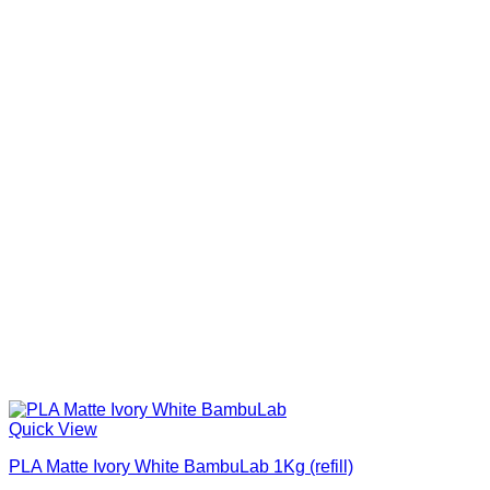
Categorias de produto
In stock
On sale
Quick View
PLA Matte Ivory White BambuLab 1Kg (refill)