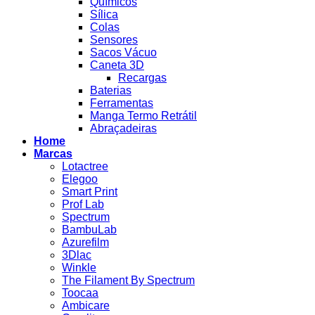
Químicos
Sílica
Colas
Sensores
Sacos Vácuo
Caneta 3D
Recargas
Baterias
Ferramentas
Manga Termo Retrátil
Abraçadeiras
Home
Marcas
Lotactree
Elegoo
Smart Print
Prof Lab
Spectrum
BambuLab
Azurefilm
3Dlac
Winkle
The Filament By Spectrum
Toocaa
Ambicare