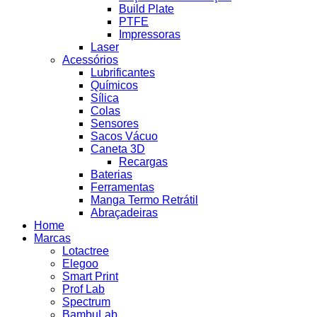
Build Plate
PTFE
Impressoras
Laser
Acessórios
Lubrificantes
Químicos
Sílica
Colas
Sensores
Sacos Vácuo
Caneta 3D
Recargas
Baterias
Ferramentas
Manga Termo Retrátil
Abraçadeiras
Home
Marcas
Lotactree
Elegoo
Smart Print
Prof Lab
Spectrum
BambuLab