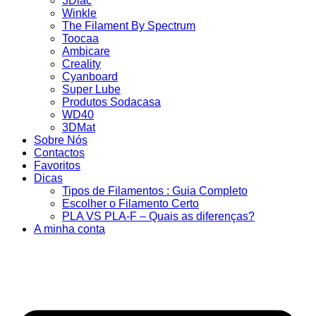
3Dlac
Winkle
The Filament By Spectrum
Toocaa
Ambicare
Creality
Cyanboard
Super Lube
Produtos Sodacasa
WD40
3DMat
Sobre Nós
Contactos
Favoritos
Dicas
Tipos de Filamentos : Guia Completo
Escolher o Filamento Certo
PLA VS PLA-F – Quais as diferenças?
A minha conta