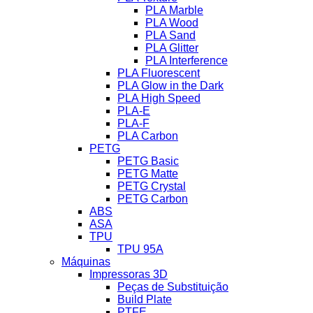
PLA Marble
PLA Wood
PLA Sand
PLA Glitter
PLA Interference
PLA Fluorescent
PLA Glow in the Dark
PLA High Speed
PLA-E
PLA-F
PLA Carbon
PETG
PETG Basic
PETG Matte
PETG Crystal
PETG Carbon
ABS
ASA
TPU
TPU 95A
Máquinas
Impressoras 3D
Peças de Substituição
Build Plate
PTFE