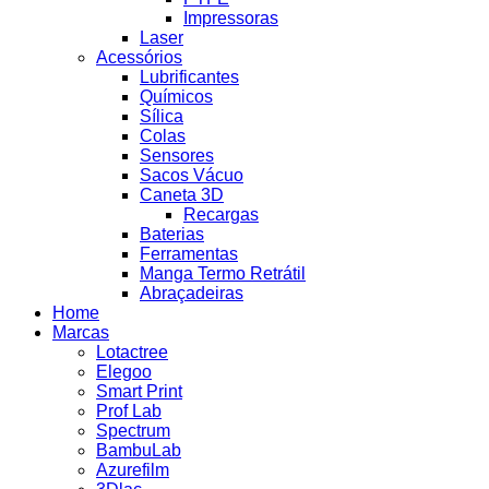
Impressoras
Laser
Acessórios
Lubrificantes
Químicos
Sílica
Colas
Sensores
Sacos Vácuo
Caneta 3D
Recargas
Baterias
Ferramentas
Manga Termo Retrátil
Abraçadeiras
Home
Marcas
Lotactree
Elegoo
Smart Print
Prof Lab
Spectrum
BambuLab
Azurefilm