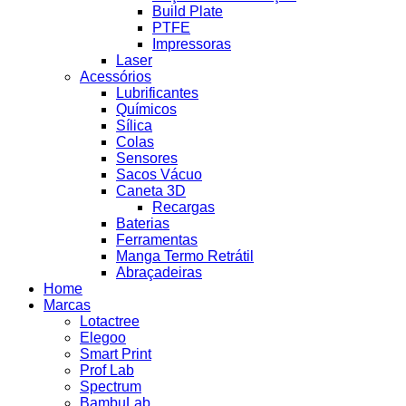
Build Plate
PTFE
Impressoras
Laser
Acessórios
Lubrificantes
Químicos
Sílica
Colas
Sensores
Sacos Vácuo
Caneta 3D
Recargas
Baterias
Ferramentas
Manga Termo Retrátil
Abraçadeiras
Home
Marcas
Lotactree
Elegoo
Smart Print
Prof Lab
Spectrum
BambuLab