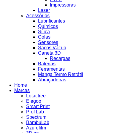
Impressoras
Laser
Acessórios
Lubrificantes
Químicos
Sílica
Colas
Sensores
Sacos Vácuo
Caneta 3D
Recargas
Baterias
Ferramentas
Manga Termo Retrátil
Abraçadeiras
Home
Marcas
Lotactree
Elegoo
Smart Print
Prof Lab
Spectrum
BambuLab
Azurefilm