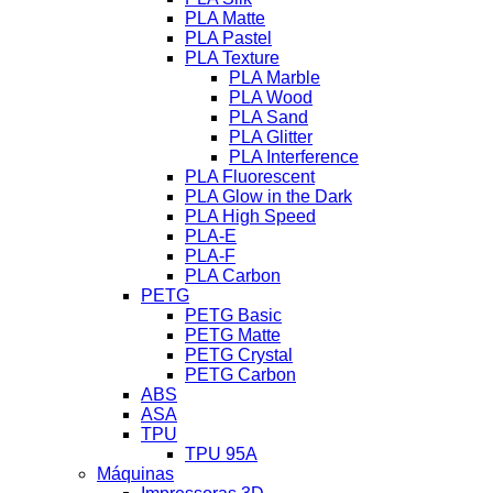
PLA Matte
PLA Pastel
PLA Texture
PLA Marble
PLA Wood
PLA Sand
PLA Glitter
PLA Interference
PLA Fluorescent
PLA Glow in the Dark
PLA High Speed
PLA-E
PLA-F
PLA Carbon
PETG
PETG Basic
PETG Matte
PETG Crystal
PETG Carbon
ABS
ASA
TPU
TPU 95A
Máquinas