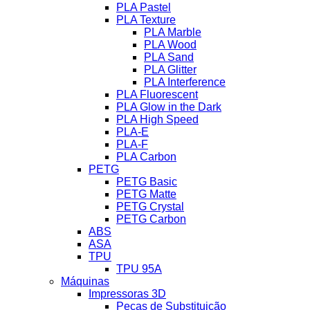
PLA Pastel
PLA Texture
PLA Marble
PLA Wood
PLA Sand
PLA Glitter
PLA Interference
PLA Fluorescent
PLA Glow in the Dark
PLA High Speed
PLA-E
PLA-F
PLA Carbon
PETG
PETG Basic
PETG Matte
PETG Crystal
PETG Carbon
ABS
ASA
TPU
TPU 95A
Máquinas
Impressoras 3D
Peças de Substituição