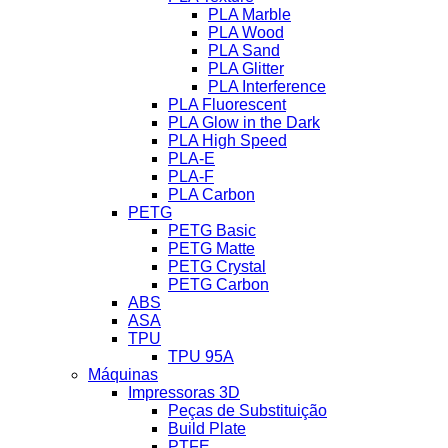
PLA Marble
PLA Wood
PLA Sand
PLA Glitter
PLA Interference
PLA Fluorescent
PLA Glow in the Dark
PLA High Speed
PLA-E
PLA-F
PLA Carbon
PETG
PETG Basic
PETG Matte
PETG Crystal
PETG Carbon
ABS
ASA
TPU
TPU 95A
Máquinas
Impressoras 3D
Peças de Substituição
Build Plate
PTFE