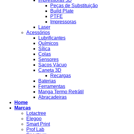
Impressoras 3D
Peças de Substituição
Build Plate
PTFE
Impressoras
Laser
Acessórios
Lubrificantes
Químicos
Sílica
Colas
Sensores
Sacos Vácuo
Caneta 3D
Recargas
Baterias
Ferramentas
Manga Termo Retrátil
Abraçadeiras
Home
Marcas
Lotactree
Elegoo
Smart Print
Prof Lab