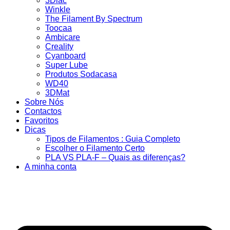
3Dlac
Winkle
The Filament By Spectrum
Toocaa
Ambicare
Creality
Cyanboard
Super Lube
Produtos Sodacasa
WD40
3DMat
Sobre Nós
Contactos
Favoritos
Dicas
Tipos de Filamentos : Guia Completo
Escolher o Filamento Certo
PLA VS PLA-F – Quais as diferenças?
A minha conta