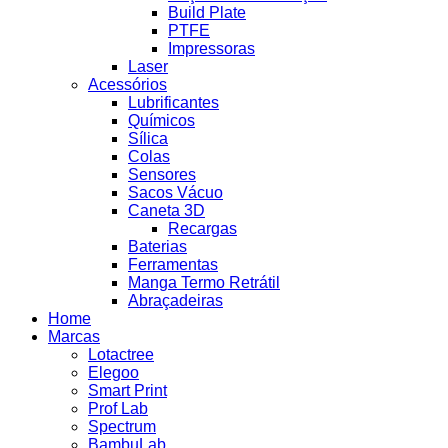
Build Plate
PTFE
Impressoras
Laser
Acessórios
Lubrificantes
Químicos
Sílica
Colas
Sensores
Sacos Vácuo
Caneta 3D
Recargas
Baterias
Ferramentas
Manga Termo Retrátil
Abraçadeiras
Home
Marcas
Lotactree
Elegoo
Smart Print
Prof Lab
Spectrum
BambuLab