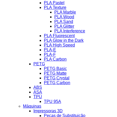
PLA Pastel
PLA Texture
PLA Marble
PLA Wood
PLA Sand
PLA Glitter
PLA Interference
PLA Fluorescent
PLA Glow in the Dark
PLA High Speed
PLA-E
PLA-F
PLA Carbon
PETG
PETG Basic
PETG Matte
PETG Crystal
PETG Carbon
ABS
ASA
TPU
TPU 95A
Máquinas
Impressoras 3D
Peças de Substituição