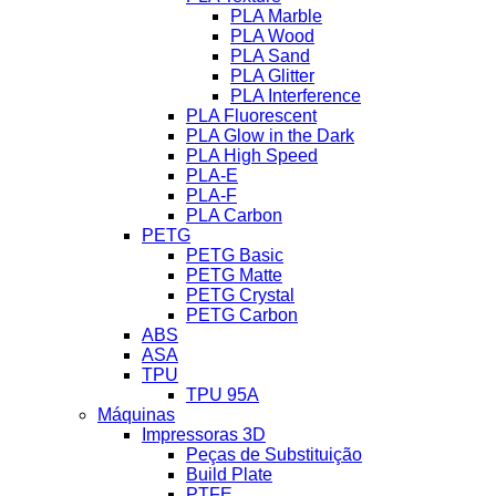
PLA Marble
PLA Wood
PLA Sand
PLA Glitter
PLA Interference
PLA Fluorescent
PLA Glow in the Dark
PLA High Speed
PLA-E
PLA-F
PLA Carbon
PETG
PETG Basic
PETG Matte
PETG Crystal
PETG Carbon
ABS
ASA
TPU
TPU 95A
Máquinas
Impressoras 3D
Peças de Substituição
Build Plate
PTFE