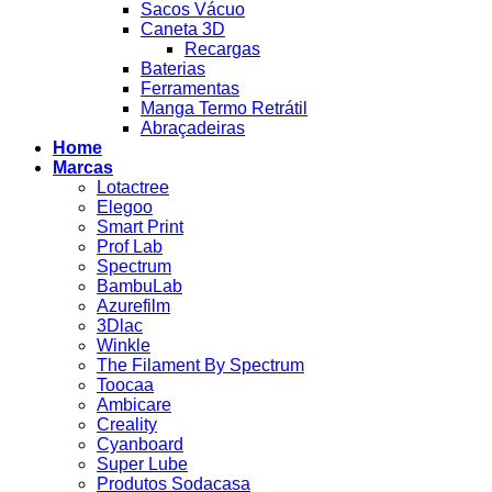
Sacos Vácuo
Caneta 3D
Recargas
Baterias
Ferramentas
Manga Termo Retrátil
Abraçadeiras
Home
Marcas
Lotactree
Elegoo
Smart Print
Prof Lab
Spectrum
BambuLab
Azurefilm
3Dlac
Winkle
The Filament By Spectrum
Toocaa
Ambicare
Creality
Cyanboard
Super Lube
Produtos Sodacasa