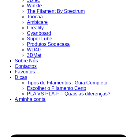
3Dlac
Winkle
The Filament By Spectrum
Toocaa
Ambicare
Creality
Cyanboard
Super Lube
Produtos Sodacasa
WD40
3DMat
Sobre Nós
Contactos
Favoritos
Dicas
Tipos de Filamentos : Guia Completo
Escolher o Filamento Certo
PLA VS PLA-F – Quais as diferenças?
A minha conta