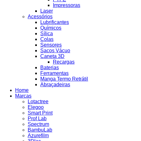
Impressoras
Laser
Acessórios
Lubrificantes
Químicos
Sílica
Colas
Sensores
Sacos Vácuo
Caneta 3D
Recargas
Baterias
Ferramentas
Manga Termo Retrátil
Abraçadeiras
Home
Marcas
Lotactree
Elegoo
Smart Print
Prof Lab
Spectrum
BambuLab
Azurefilm