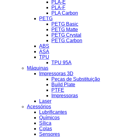
PLA-E
PLA-F
PLA Carbon
PETG
PETG Basic
PETG Matte
PETG Crystal
PETG Carbon
ABS
ASA
TPU
TPU 95A
Máquinas
Impressoras 3D
Peças de Substituição
Build Plate
PTFE
Impressoras
Laser
Acessórios
Lubrificantes
Químicos
Sílica
Colas
Sensores