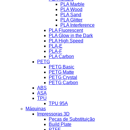
PLA Marble
PLA Wood
PLA Sand
PLA Glitter
PLA Interference
PLA Fluorescent
PLA Glow in the Dark
PLA High Speed
PLA-E
PLA-F
PLA Carbon
PETG
PETG Basic
PETG Matte
PETG Crystal
PETG Carbon
ABS
ASA
TPU
TPU 95A
Máquinas
Impressoras 3D
Peças de Substituição
Build Plate
PTFE