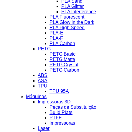
PLA Sand
PLA Glitter
PLA Interference
PLA Fluorescent
PLA Glow in the Dark
PLA High Speed
PLA-E
PLA-F
PLA Carbon
PETG
PETG Basic
PETG Matte
PETG Crystal
PETG Carbon
ABS
ASA
TPU
TPU 95A
Máquinas
Impressoras 3D
Peças de Substituição
Build Plate
PTFE
Impressoras
Laser