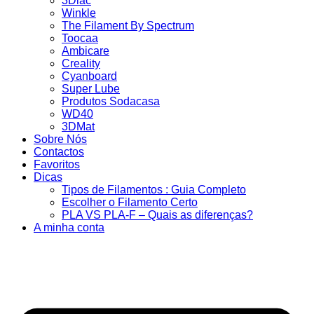
3Dlac
Winkle
The Filament By Spectrum
Toocaa
Ambicare
Creality
Cyanboard
Super Lube
Produtos Sodacasa
WD40
3DMat
Sobre Nós
Contactos
Favoritos
Dicas
Tipos de Filamentos : Guia Completo
Escolher o Filamento Certo
PLA VS PLA-F – Quais as diferenças?
A minha conta