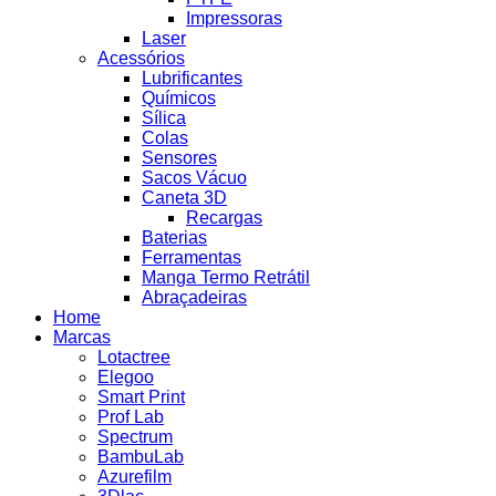
Impressoras
Laser
Acessórios
Lubrificantes
Químicos
Sílica
Colas
Sensores
Sacos Vácuo
Caneta 3D
Recargas
Baterias
Ferramentas
Manga Termo Retrátil
Abraçadeiras
Home
Marcas
Lotactree
Elegoo
Smart Print
Prof Lab
Spectrum
BambuLab
Azurefilm