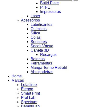
Build Plate
PTFE
Impressoras
Laser
Acessórios
Lubrificantes
Químicos
Sílica
Colas
Sensores
Sacos Vácuo
Caneta 3D
Recargas
Baterias
Ferramentas
Manga Termo Retrátil
Abraçadeiras
Home
Marcas
Lotactree
Elegoo
Smart Print
Prof Lab
Spectrum
BambuLab