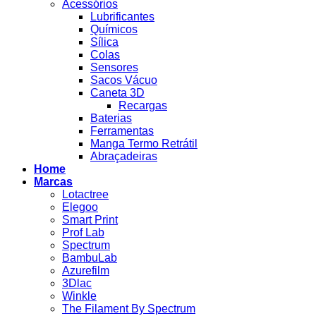
Acessórios
Lubrificantes
Químicos
Sílica
Colas
Sensores
Sacos Vácuo
Caneta 3D
Recargas
Baterias
Ferramentas
Manga Termo Retrátil
Abraçadeiras
Home
Marcas
Lotactree
Elegoo
Smart Print
Prof Lab
Spectrum
BambuLab
Azurefilm
3Dlac
Winkle
The Filament By Spectrum