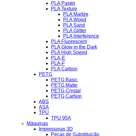
PLA Pastel
PLA Texture
PLA Marble
PLA Wood
PLA Sand
PLA Glitter
PLA Interference
PLA Fluorescent
PLA Glow in the Dark
PLA High Speed
PLA-E
PLA-F
PLA Carbon
PETG
PETG Basic
PETG Matte
PETG Crystal
PETG Carbon
ABS
ASA
TPU
TPU 95A
Máquinas
Impressoras 3D
Peças de Substituição