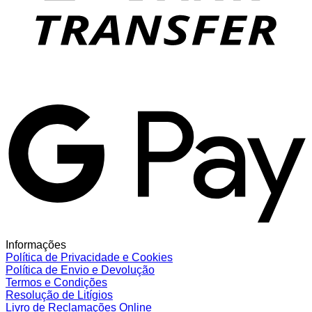
G
Informações
Política de Privacidade e Cookies
Política de Envio e Devolução
Termos e Condições
Resolução de Litígios
Livro de Reclamações Online