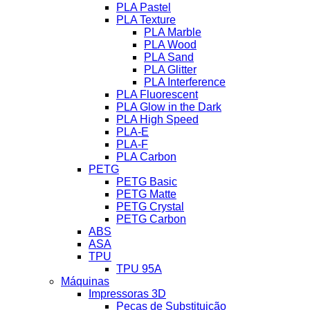
PLA Pastel
PLA Texture
PLA Marble
PLA Wood
PLA Sand
PLA Glitter
PLA Interference
PLA Fluorescent
PLA Glow in the Dark
PLA High Speed
PLA-E
PLA-F
PLA Carbon
PETG
PETG Basic
PETG Matte
PETG Crystal
PETG Carbon
ABS
ASA
TPU
TPU 95A
Máquinas
Impressoras 3D
Peças de Substituição