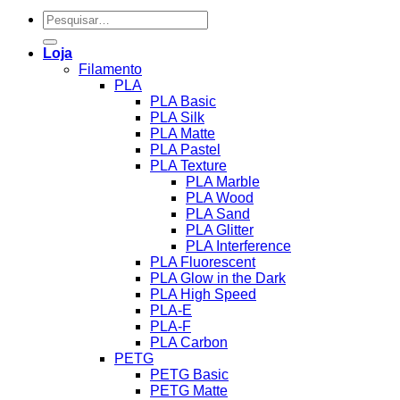
Pesquisar
por:
Loja
Filamento
PLA
PLA Basic
PLA Silk
PLA Matte
PLA Pastel
PLA Texture
PLA Marble
PLA Wood
PLA Sand
PLA Glitter
PLA Interference
PLA Fluorescent
PLA Glow in the Dark
PLA High Speed
PLA-E
PLA-F
PLA Carbon
PETG
PETG Basic
PETG Matte