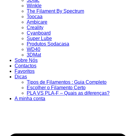
3Dlac
Winkle
The Filament By Spectrum
Toocaa
Ambicare
Creality
Cyanboard
Super Lube
Produtos Sodacasa
WD40
3DMat
Sobre Nós
Contactos
Favoritos
Dicas
Tipos de Filamentos : Guia Completo
Escolher o Filamento Certo
PLA VS PLA-F – Quais as diferenças?
A minha conta