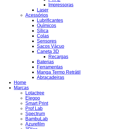
Impressoras
Laser
Acessórios
Lubrificantes
Químicos
Sílica
Colas
Sensores
Sacos Vácuo
Caneta 3D
Recargas
Baterias
Ferramentas
Manga Termo Retrátil
Abraçadeiras
Home
Marcas
Lotactree
Elegoo
Smart Print
Prof Lab
Spectrum
BambuLab
Azurefilm