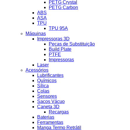
PETG Crystal
PETG Carbon
ABS
ASA
TPU
TPU 95A
Máquinas
Impressoras 3D
Peças de Substituição
Build Plate
PTFE
Impressoras
Laser
Acessórios
Lubrificantes
Químicos
Sílica
Colas
Sensores
Sacos Vácuo
Caneta 3D
Recargas
Baterias
Ferramentas
Manga Termo Retrátil