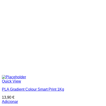
Categorias de produto
In stock
On sale
Price filter
Text search
Quick View
PLA Gradient Colour Smart Print 1Kg
13,90
€
Adicionar