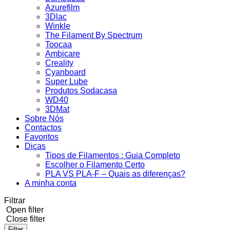
Azurefilm
3Dlac
Winkle
The Filament By Spectrum
Toocaa
Ambicare
Creality
Cyanboard
Super Lube
Produtos Sodacasa
WD40
3DMat
Sobre Nós
Contactos
Favoritos
Dicas
Tipos de Filamentos : Guia Completo
Escolher o Filamento Certo
PLA VS PLA-F – Quais as diferenças?
A minha conta
Filtrar
Open filter
Close filter
Filter