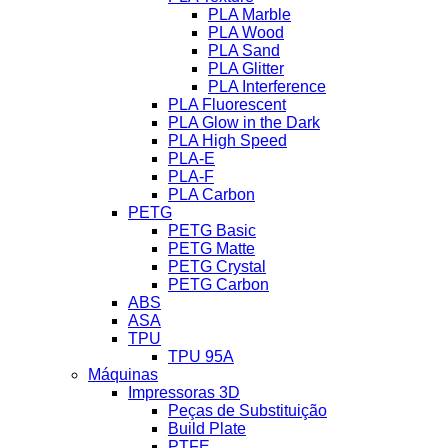
PLA Marble
PLA Wood
PLA Sand
PLA Glitter
PLA Interference
PLA Fluorescent
PLA Glow in the Dark
PLA High Speed
PLA-E
PLA-F
PLA Carbon
PETG
PETG Basic
PETG Matte
PETG Crystal
PETG Carbon
ABS
ASA
TPU
TPU 95A
Máquinas
Impressoras 3D
Peças de Substituição
Build Plate
PTFE