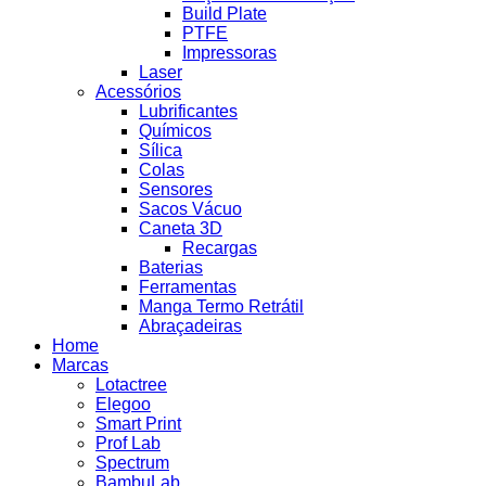
Build Plate
PTFE
Impressoras
Laser
Acessórios
Lubrificantes
Químicos
Sílica
Colas
Sensores
Sacos Vácuo
Caneta 3D
Recargas
Baterias
Ferramentas
Manga Termo Retrátil
Abraçadeiras
Home
Marcas
Lotactree
Elegoo
Smart Print
Prof Lab
Spectrum
BambuLab