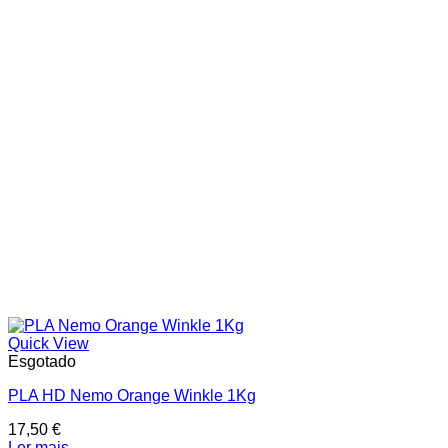
Categorias de produto
In stock
On sale
Price filter
Text search
Quick View
Esgotado
PLA HD Nemo Orange Winkle 1Kg
17,50
€
Ler mais