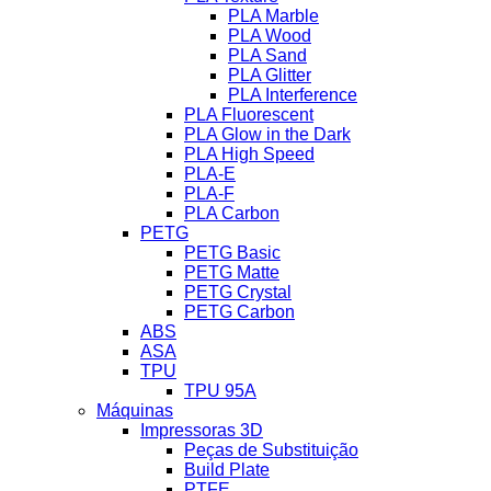
PLA Marble
PLA Wood
PLA Sand
PLA Glitter
PLA Interference
PLA Fluorescent
PLA Glow in the Dark
PLA High Speed
PLA-E
PLA-F
PLA Carbon
PETG
PETG Basic
PETG Matte
PETG Crystal
PETG Carbon
ABS
ASA
TPU
TPU 95A
Máquinas
Impressoras 3D
Peças de Substituição
Build Plate
PTFE