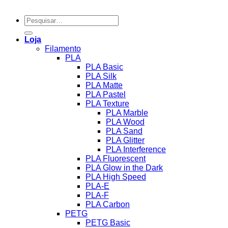
Pesquisar
por:
Loja
Filamento
PLA
PLA Basic
PLA Silk
PLA Matte
PLA Pastel
PLA Texture
PLA Marble
PLA Wood
PLA Sand
PLA Glitter
PLA Interference
PLA Fluorescent
PLA Glow in the Dark
PLA High Speed
PLA-E
PLA-F
PLA Carbon
PETG
PETG Basic