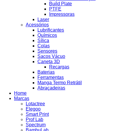
Build Plate
PTFE
Impressoras
Laser
Acessórios
Lubrificantes
Químicos
Sílica
Colas
Sensores
Sacos Vácuo
Caneta 3D
Recargas
Baterias
Ferramentas
Manga Termo Retrátil
Abraçadeiras
Home
Marcas
Lotactree
Elegoo
Smart Print
Prof Lab
Spectrum
BambuLab