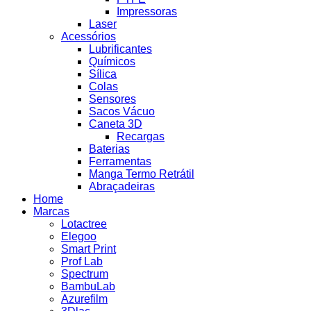
Impressoras
Laser
Acessórios
Lubrificantes
Químicos
Sílica
Colas
Sensores
Sacos Vácuo
Caneta 3D
Recargas
Baterias
Ferramentas
Manga Termo Retrátil
Abraçadeiras
Home
Marcas
Lotactree
Elegoo
Smart Print
Prof Lab
Spectrum
BambuLab
Azurefilm