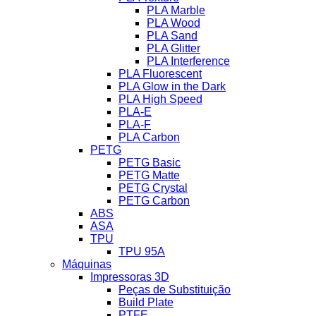
PLA Marble
PLA Wood
PLA Sand
PLA Glitter
PLA Interference
PLA Fluorescent
PLA Glow in the Dark
PLA High Speed
PLA-E
PLA-F
PLA Carbon
PETG
PETG Basic
PETG Matte
PETG Crystal
PETG Carbon
ABS
ASA
TPU
TPU 95A
Máquinas
Impressoras 3D
Peças de Substituição
Build Plate
PTFE