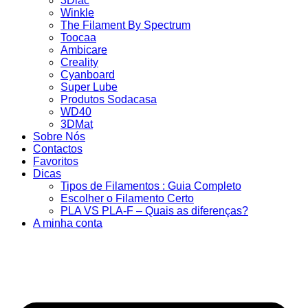
3Dlac
Winkle
The Filament By Spectrum
Toocaa
Ambicare
Creality
Cyanboard
Super Lube
Produtos Sodacasa
WD40
3DMat
Sobre Nós
Contactos
Favoritos
Dicas
Tipos de Filamentos : Guia Completo
Escolher o Filamento Certo
PLA VS PLA-F – Quais as diferenças?
A minha conta