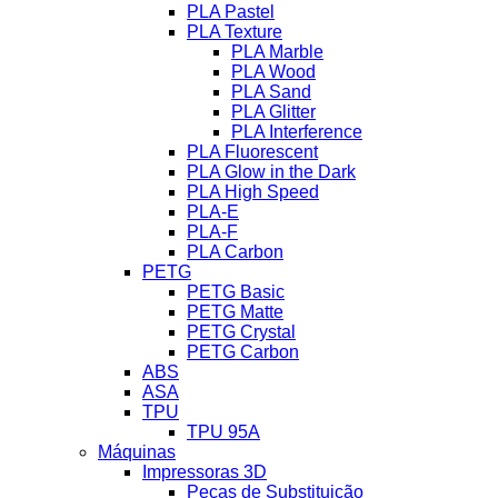
PLA Pastel
PLA Texture
PLA Marble
PLA Wood
PLA Sand
PLA Glitter
PLA Interference
PLA Fluorescent
PLA Glow in the Dark
PLA High Speed
PLA-E
PLA-F
PLA Carbon
PETG
PETG Basic
PETG Matte
PETG Crystal
PETG Carbon
ABS
ASA
TPU
TPU 95A
Máquinas
Impressoras 3D
Peças de Substituição