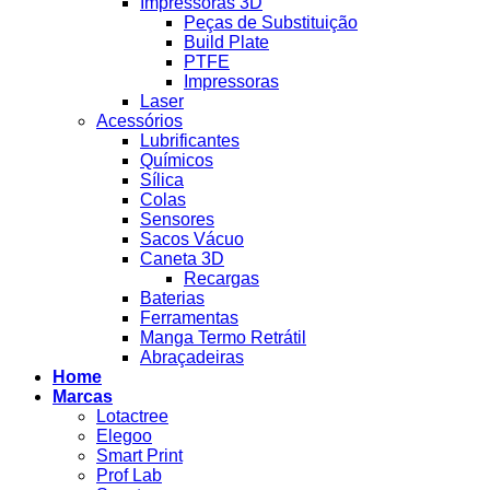
Impressoras 3D
Peças de Substituição
Build Plate
PTFE
Impressoras
Laser
Acessórios
Lubrificantes
Químicos
Sílica
Colas
Sensores
Sacos Vácuo
Caneta 3D
Recargas
Baterias
Ferramentas
Manga Termo Retrátil
Abraçadeiras
Home
Marcas
Lotactree
Elegoo
Smart Print
Prof Lab