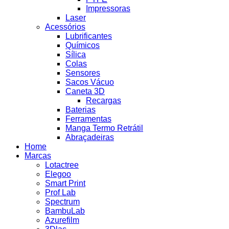
Impressoras
Laser
Acessórios
Lubrificantes
Químicos
Sílica
Colas
Sensores
Sacos Vácuo
Caneta 3D
Recargas
Baterias
Ferramentas
Manga Termo Retrátil
Abraçadeiras
Home
Marcas
Lotactree
Elegoo
Smart Print
Prof Lab
Spectrum
BambuLab
Azurefilm