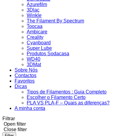
Azurefilm
3Dlac
Winkle
The Filament By Spectrum
Toocaa
Ambicare
Creality
Cyanboard
Super Lube
Produtos Sodacasa
WD40
3DMat
Sobre Nós
Contactos
Favoritos
Dicas
Tipos de Filamentos : Guia Completo
Escolher o Filamento Certo
PLA VS PLA-F – Quais as diferenças?
A minha conta
Filtrar
Open filter
Close filter
Filter