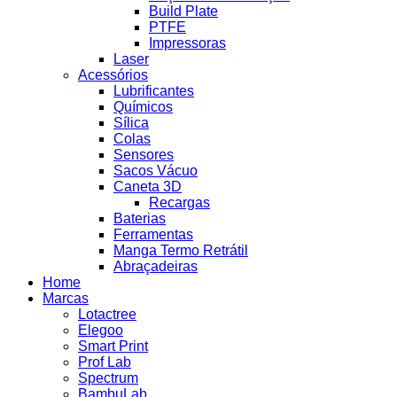
Build Plate
PTFE
Impressoras
Laser
Acessórios
Lubrificantes
Químicos
Sílica
Colas
Sensores
Sacos Vácuo
Caneta 3D
Recargas
Baterias
Ferramentas
Manga Termo Retrátil
Abraçadeiras
Home
Marcas
Lotactree
Elegoo
Smart Print
Prof Lab
Spectrum
BambuLab