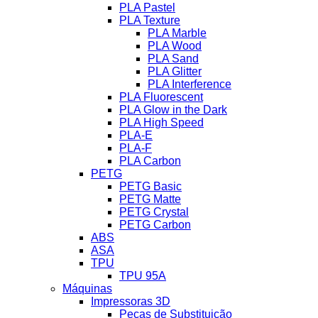
PLA Pastel
PLA Texture
PLA Marble
PLA Wood
PLA Sand
PLA Glitter
PLA Interference
PLA Fluorescent
PLA Glow in the Dark
PLA High Speed
PLA-E
PLA-F
PLA Carbon
PETG
PETG Basic
PETG Matte
PETG Crystal
PETG Carbon
ABS
ASA
TPU
TPU 95A
Máquinas
Impressoras 3D
Peças de Substituição