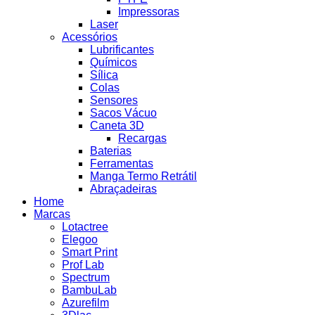
Impressoras
Laser
Acessórios
Lubrificantes
Químicos
Sílica
Colas
Sensores
Sacos Vácuo
Caneta 3D
Recargas
Baterias
Ferramentas
Manga Termo Retrátil
Abraçadeiras
Home
Marcas
Lotactree
Elegoo
Smart Print
Prof Lab
Spectrum
BambuLab
Azurefilm