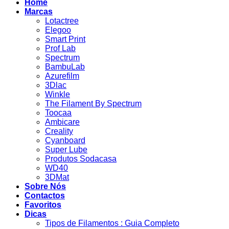
Home
Marcas
Lotactree
Elegoo
Smart Print
Prof Lab
Spectrum
BambuLab
Azurefilm
3Dlac
Winkle
The Filament By Spectrum
Toocaa
Ambicare
Creality
Cyanboard
Super Lube
Produtos Sodacasa
WD40
3DMat
Sobre Nós
Contactos
Favoritos
Dicas
Tipos de Filamentos : Guia Completo