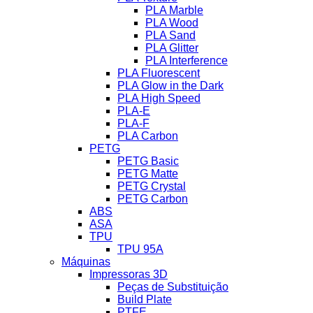
PLA Marble
PLA Wood
PLA Sand
PLA Glitter
PLA Interference
PLA Fluorescent
PLA Glow in the Dark
PLA High Speed
PLA-E
PLA-F
PLA Carbon
PETG
PETG Basic
PETG Matte
PETG Crystal
PETG Carbon
ABS
ASA
TPU
TPU 95A
Máquinas
Impressoras 3D
Peças de Substituição
Build Plate
PTFE