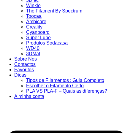
3Dlac
Winkle
The Filament By Spectrum
Toocaa
Ambicare
Creality
Cyanboard
Super Lube
Produtos Sodacasa
WD40
3DMat
Sobre Nós
Contactos
Favoritos
Dicas
Tipos de Filamentos : Guia Completo
Escolher o Filamento Certo
PLA VS PLA-F – Quais as diferenças?
A minha conta