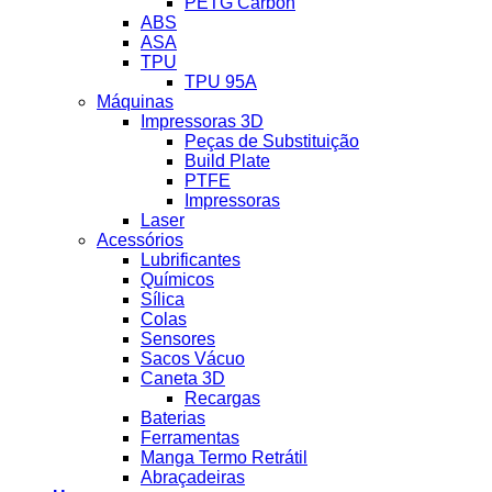
PETG Carbon
ABS
ASA
TPU
TPU 95A
Máquinas
Impressoras 3D
Peças de Substituição
Build Plate
PTFE
Impressoras
Laser
Acessórios
Lubrificantes
Químicos
Sílica
Colas
Sensores
Sacos Vácuo
Caneta 3D
Recargas
Baterias
Ferramentas
Manga Termo Retrátil
Abraçadeiras