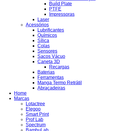
Build Plate
PTFE
Impressoras
Laser
Acessórios
Lubrificantes
Químicos
Sílica
Colas
Sensores
Sacos Vácuo
Caneta 3D
Recargas
Baterias
Ferramentas
Manga Termo Retrátil
Abraçadeiras
Home
Marcas
Lotactree
Elegoo
Smart Print
Prof Lab
Spectrum
BambuLab