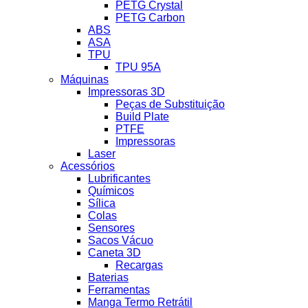
PETG Crystal
PETG Carbon
ABS
ASA
TPU
TPU 95A
Máquinas
Impressoras 3D
Peças de Substituição
Build Plate
PTFE
Impressoras
Laser
Acessórios
Lubrificantes
Químicos
Sílica
Colas
Sensores
Sacos Vácuo
Caneta 3D
Recargas
Baterias
Ferramentas
Manga Termo Retrátil