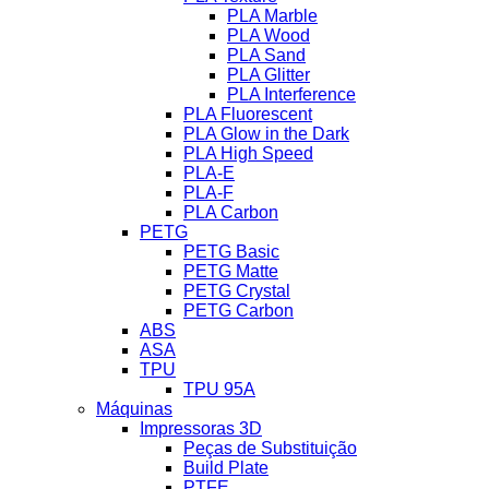
PLA Marble
PLA Wood
PLA Sand
PLA Glitter
PLA Interference
PLA Fluorescent
PLA Glow in the Dark
PLA High Speed
PLA-E
PLA-F
PLA Carbon
PETG
PETG Basic
PETG Matte
PETG Crystal
PETG Carbon
ABS
ASA
TPU
TPU 95A
Máquinas
Impressoras 3D
Peças de Substituição
Build Plate
PTFE