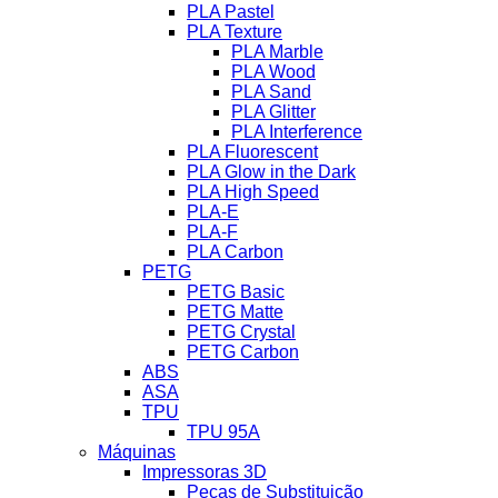
PLA Pastel
PLA Texture
PLA Marble
PLA Wood
PLA Sand
PLA Glitter
PLA Interference
PLA Fluorescent
PLA Glow in the Dark
PLA High Speed
PLA-E
PLA-F
PLA Carbon
PETG
PETG Basic
PETG Matte
PETG Crystal
PETG Carbon
ABS
ASA
TPU
TPU 95A
Máquinas
Impressoras 3D
Peças de Substituição