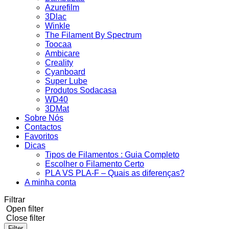
Azurefilm
3Dlac
Winkle
The Filament By Spectrum
Toocaa
Ambicare
Creality
Cyanboard
Super Lube
Produtos Sodacasa
WD40
3DMat
Sobre Nós
Contactos
Favoritos
Dicas
Tipos de Filamentos : Guia Completo
Escolher o Filamento Certo
PLA VS PLA-F – Quais as diferenças?
A minha conta
Filtrar
Open filter
Close filter
Filter