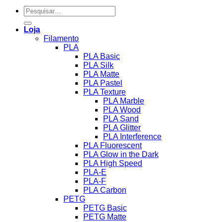
Pesquisar
por:
Loja
Filamento
PLA
PLA Basic
PLA Silk
PLA Matte
PLA Pastel
PLA Texture
PLA Marble
PLA Wood
PLA Sand
PLA Glitter
PLA Interference
PLA Fluorescent
PLA Glow in the Dark
PLA High Speed
PLA-E
PLA-F
PLA Carbon
PETG
PETG Basic
PETG Matte