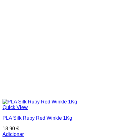
Categorias de produto
In stock
On sale
Price filter
Text search
Quick View
PLA Silk Ruby Red Winkle 1Kg
18,90
€
Adicionar