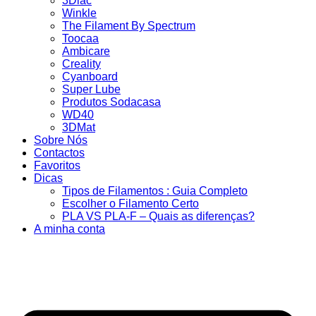
3Dlac
Winkle
The Filament By Spectrum
Toocaa
Ambicare
Creality
Cyanboard
Super Lube
Produtos Sodacasa
WD40
3DMat
Sobre Nós
Contactos
Favoritos
Dicas
Tipos de Filamentos : Guia Completo
Escolher o Filamento Certo
PLA VS PLA-F – Quais as diferenças?
A minha conta