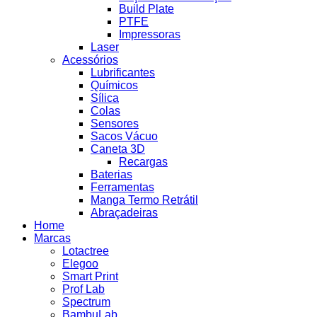
Build Plate
PTFE
Impressoras
Laser
Acessórios
Lubrificantes
Químicos
Sílica
Colas
Sensores
Sacos Vácuo
Caneta 3D
Recargas
Baterias
Ferramentas
Manga Termo Retrátil
Abraçadeiras
Home
Marcas
Lotactree
Elegoo
Smart Print
Prof Lab
Spectrum
BambuLab