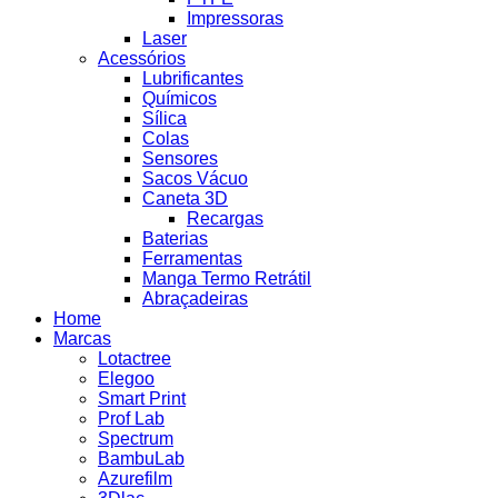
Impressoras
Laser
Acessórios
Lubrificantes
Químicos
Sílica
Colas
Sensores
Sacos Vácuo
Caneta 3D
Recargas
Baterias
Ferramentas
Manga Termo Retrátil
Abraçadeiras
Home
Marcas
Lotactree
Elegoo
Smart Print
Prof Lab
Spectrum
BambuLab
Azurefilm