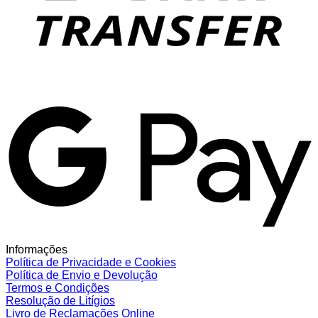
G
Informações
Política de Privacidade e Cookies
Política de Envio e Devolução
Termos e Condições
Resolução de Litígios
Livro de Reclamações Online