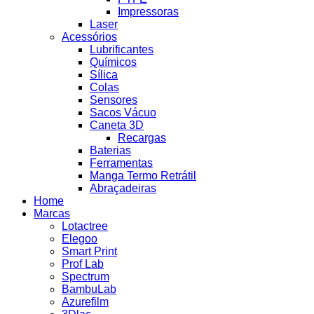
Impressoras
Laser
Acessórios
Lubrificantes
Químicos
Sílica
Colas
Sensores
Sacos Vácuo
Caneta 3D
Recargas
Baterias
Ferramentas
Manga Termo Retrátil
Abraçadeiras
Home
Marcas
Lotactree
Elegoo
Smart Print
Prof Lab
Spectrum
BambuLab
Azurefilm