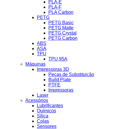
PLA-E
PLA-F
PLA Carbon
PETG
PETG Basic
PETG Matte
PETG Crystal
PETG Carbon
ABS
ASA
TPU
TPU 95A
Máquinas
Impressoras 3D
Peças de Substituição
Build Plate
PTFE
Impressoras
Laser
Acessórios
Lubrificantes
Químicos
Sílica
Colas
Sensores