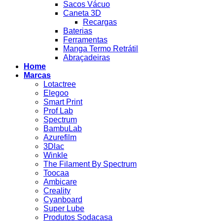
Sacos Vácuo
Caneta 3D
Recargas
Baterias
Ferramentas
Manga Termo Retrátil
Abraçadeiras
Home
Marcas
Lotactree
Elegoo
Smart Print
Prof Lab
Spectrum
BambuLab
Azurefilm
3Dlac
Winkle
The Filament By Spectrum
Toocaa
Ambicare
Creality
Cyanboard
Super Lube
Produtos Sodacasa