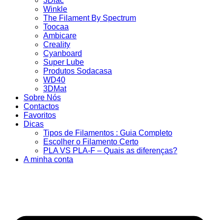
3Dlac
Winkle
The Filament By Spectrum
Toocaa
Ambicare
Creality
Cyanboard
Super Lube
Produtos Sodacasa
WD40
3DMat
Sobre Nós
Contactos
Favoritos
Dicas
Tipos de Filamentos : Guia Completo
Escolher o Filamento Certo
PLA VS PLA-F – Quais as diferenças?
A minha conta