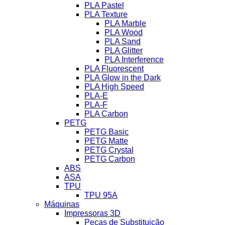
PLA Pastel
PLA Texture
PLA Marble
PLA Wood
PLA Sand
PLA Glitter
PLA Interference
PLA Fluorescent
PLA Glow in the Dark
PLA High Speed
PLA-E
PLA-F
PLA Carbon
PETG
PETG Basic
PETG Matte
PETG Crystal
PETG Carbon
ABS
ASA
TPU
TPU 95A
Máquinas
Impressoras 3D
Peças de Substituição