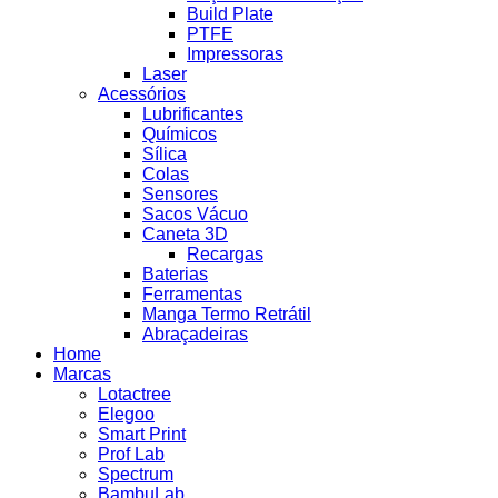
Build Plate
PTFE
Impressoras
Laser
Acessórios
Lubrificantes
Químicos
Sílica
Colas
Sensores
Sacos Vácuo
Caneta 3D
Recargas
Baterias
Ferramentas
Manga Termo Retrátil
Abraçadeiras
Home
Marcas
Lotactree
Elegoo
Smart Print
Prof Lab
Spectrum
BambuLab