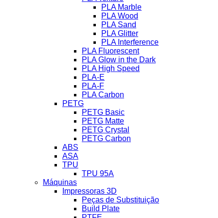
PLA Marble
PLA Wood
PLA Sand
PLA Glitter
PLA Interference
PLA Fluorescent
PLA Glow in the Dark
PLA High Speed
PLA-E
PLA-F
PLA Carbon
PETG
PETG Basic
PETG Matte
PETG Crystal
PETG Carbon
ABS
ASA
TPU
TPU 95A
Máquinas
Impressoras 3D
Peças de Substituição
Build Plate
PTFE