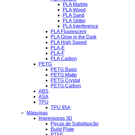
PLA Marble
PLA Wood
PLA Sand
PLA Glitter
PLA Interference
PLA Fluorescent
PLA Glow in the Dark
PLA High Speed
PLA-E
PLA-F
PLA Carbon
PETG
PETG Basic
PETG Matte
PETG Crystal
PETG Carbon
ABS
ASA
TPU
TPU 95A
Máquinas
Impressoras 3D
Peças de Substituição
Build Plate
PTFE