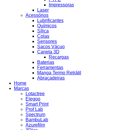
Impressoras
Laser
Acessórios
Lubrificantes
Químicos
Sílica
Colas
Sensores
Sacos Vácuo
Caneta 3D
Recargas
Baterias
Ferramentas
Manga Termo Retrátil
Abraçadeiras
Home
Marcas
Lotactree
Elegoo
Smart Print
Prof Lab
Spectrum
BambuLab
Azurefilm