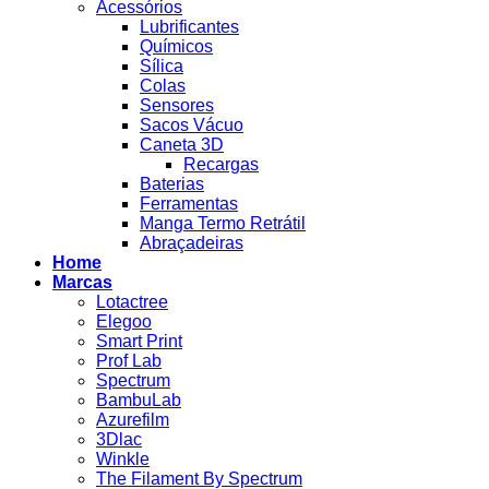
Acessórios
Lubrificantes
Químicos
Sílica
Colas
Sensores
Sacos Vácuo
Caneta 3D
Recargas
Baterias
Ferramentas
Manga Termo Retrátil
Abraçadeiras
Home
Marcas
Lotactree
Elegoo
Smart Print
Prof Lab
Spectrum
BambuLab
Azurefilm
3Dlac
Winkle
The Filament By Spectrum