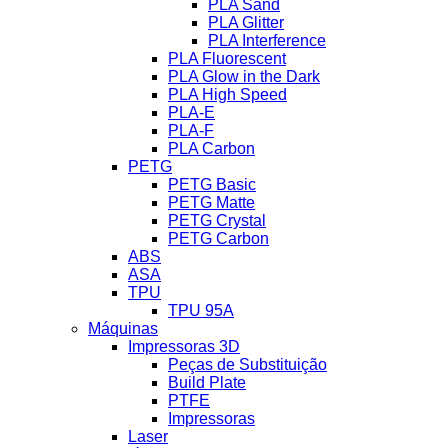
PLA Sand
PLA Glitter
PLA Interference
PLA Fluorescent
PLA Glow in the Dark
PLA High Speed
PLA-E
PLA-F
PLA Carbon
PETG
PETG Basic
PETG Matte
PETG Crystal
PETG Carbon
ABS
ASA
TPU
TPU 95A
Máquinas
Impressoras 3D
Peças de Substituição
Build Plate
PTFE
Impressoras
Laser