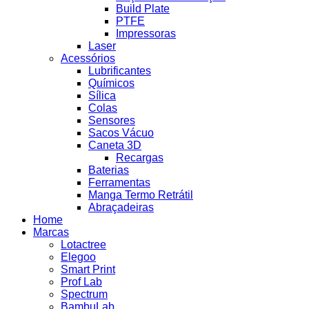
Build Plate
PTFE
Impressoras
Laser
Acessórios
Lubrificantes
Químicos
Sílica
Colas
Sensores
Sacos Vácuo
Caneta 3D
Recargas
Baterias
Ferramentas
Manga Termo Retrátil
Abraçadeiras
Home
Marcas
Lotactree
Elegoo
Smart Print
Prof Lab
Spectrum
BambuLab