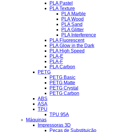
PLA Pastel
PLA Texture
PLA Marble
PLA Wood
PLA Sand
PLA Glitter
PLA Interference
PLA Fluorescent
PLA Glow in the Dark
PLA High Speed
PLA-E
PLA-F
PLA Carbon
PETG
PETG Basic
PETG Matte
PETG Crystal
PETG Carbon
ABS
ASA
TPU
TPU 95A
Máquinas
Impressoras 3D
Peças de Substituição