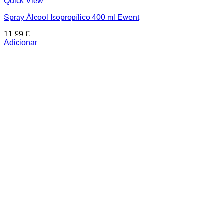
Quick View
Spray Álcool Isopropílico 400 ml Ewent
11,99
€
Adicionar