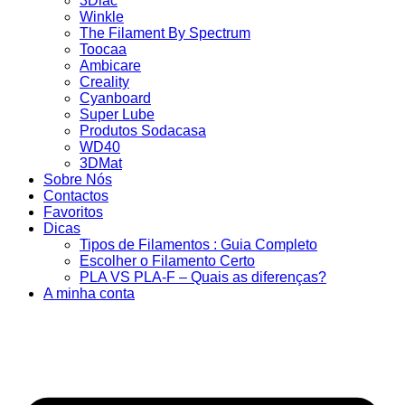
3Dlac
Winkle
The Filament By Spectrum
Toocaa
Ambicare
Creality
Cyanboard
Super Lube
Produtos Sodacasa
WD40
3DMat
Sobre Nós
Contactos
Favoritos
Dicas
Tipos de Filamentos : Guia Completo
Escolher o Filamento Certo
PLA VS PLA-F – Quais as diferenças?
A minha conta