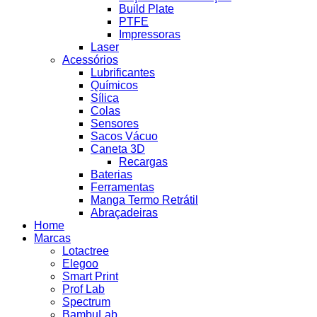
Build Plate
PTFE
Impressoras
Laser
Acessórios
Lubrificantes
Químicos
Sílica
Colas
Sensores
Sacos Vácuo
Caneta 3D
Recargas
Baterias
Ferramentas
Manga Termo Retrátil
Abraçadeiras
Home
Marcas
Lotactree
Elegoo
Smart Print
Prof Lab
Spectrum
BambuLab