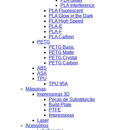
PLA Glitter
PLA Interference
PLA Fluorescent
PLA Glow in the Dark
PLA High Speed
PLA-E
PLA-F
PLA Carbon
PETG
PETG Basic
PETG Matte
PETG Crystal
PETG Carbon
ABS
ASA
TPU
TPU 95A
Máquinas
Impressoras 3D
Peças de Substituição
Build Plate
PTFE
Impressoras
Laser
Acessórios