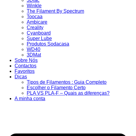
3Dlac
Winkle
The Filament By Spectrum
Toocaa
Ambicare
Creality
Cyanboard
Super Lube
Produtos Sodacasa
WD40
3DMat
Sobre Nós
Contactos
Favoritos
Dicas
Tipos de Filamentos : Guia Completo
Escolher o Filamento Certo
PLA VS PLA-F – Quais as diferenças?
A minha conta