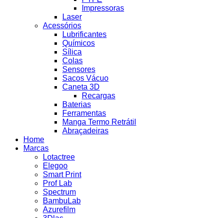
Impressoras
Laser
Acessórios
Lubrificantes
Químicos
Sílica
Colas
Sensores
Sacos Vácuo
Caneta 3D
Recargas
Baterias
Ferramentas
Manga Termo Retrátil
Abraçadeiras
Home
Marcas
Lotactree
Elegoo
Smart Print
Prof Lab
Spectrum
BambuLab
Azurefilm