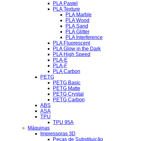
PLA Pastel
PLA Texture
PLA Marble
PLA Wood
PLA Sand
PLA Glitter
PLA Interference
PLA Fluorescent
PLA Glow in the Dark
PLA High Speed
PLA-E
PLA-F
PLA Carbon
PETG
PETG Basic
PETG Matte
PETG Crystal
PETG Carbon
ABS
ASA
TPU
TPU 95A
Máquinas
Impressoras 3D
Peças de Substituição