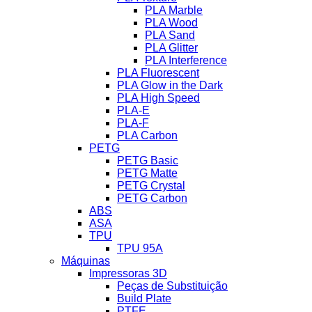
PLA Marble
PLA Wood
PLA Sand
PLA Glitter
PLA Interference
PLA Fluorescent
PLA Glow in the Dark
PLA High Speed
PLA-E
PLA-F
PLA Carbon
PETG
PETG Basic
PETG Matte
PETG Crystal
PETG Carbon
ABS
ASA
TPU
TPU 95A
Máquinas
Impressoras 3D
Peças de Substituição
Build Plate
PTFE