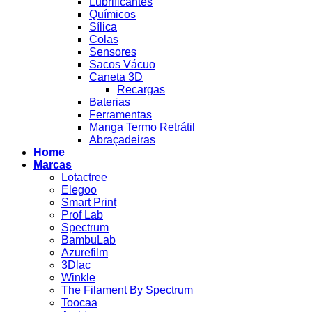
Lubrificantes
Químicos
Sílica
Colas
Sensores
Sacos Vácuo
Caneta 3D
Recargas
Baterias
Ferramentas
Manga Termo Retrátil
Abraçadeiras
Home
Marcas
Lotactree
Elegoo
Smart Print
Prof Lab
Spectrum
BambuLab
Azurefilm
3Dlac
Winkle
The Filament By Spectrum
Toocaa