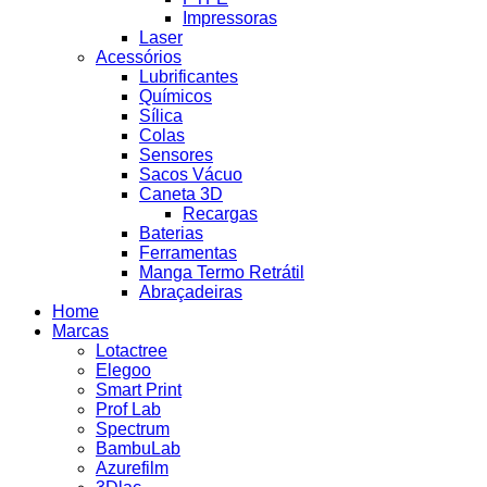
Impressoras
Laser
Acessórios
Lubrificantes
Químicos
Sílica
Colas
Sensores
Sacos Vácuo
Caneta 3D
Recargas
Baterias
Ferramentas
Manga Termo Retrátil
Abraçadeiras
Home
Marcas
Lotactree
Elegoo
Smart Print
Prof Lab
Spectrum
BambuLab
Azurefilm