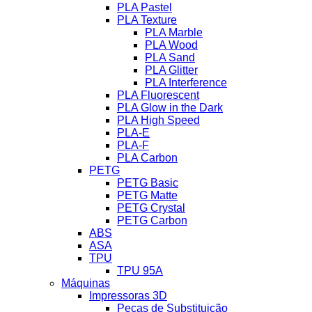
PLA Pastel
PLA Texture
PLA Marble
PLA Wood
PLA Sand
PLA Glitter
PLA Interference
PLA Fluorescent
PLA Glow in the Dark
PLA High Speed
PLA-E
PLA-F
PLA Carbon
PETG
PETG Basic
PETG Matte
PETG Crystal
PETG Carbon
ABS
ASA
TPU
TPU 95A
Máquinas
Impressoras 3D
Peças de Substituição