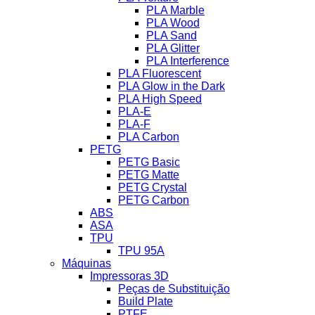
PLA Marble
PLA Wood
PLA Sand
PLA Glitter
PLA Interference
PLA Fluorescent
PLA Glow in the Dark
PLA High Speed
PLA-E
PLA-F
PLA Carbon
PETG
PETG Basic
PETG Matte
PETG Crystal
PETG Carbon
ABS
ASA
TPU
TPU 95A
Máquinas
Impressoras 3D
Peças de Substituição
Build Plate
PTFE