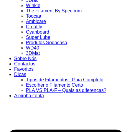
3Dlac
Winkle
The Filament By Spectrum
Toocaa
Ambicare
Creality
Cyanboard
Super Lube
Produtos Sodacasa
WD40
3DMat
Sobre Nós
Contactos
Favoritos
Dicas
Tipos de Filamentos : Guia Completo
Escolher o Filamento Certo
PLA VS PLA-F – Quais as diferenças?
A minha conta