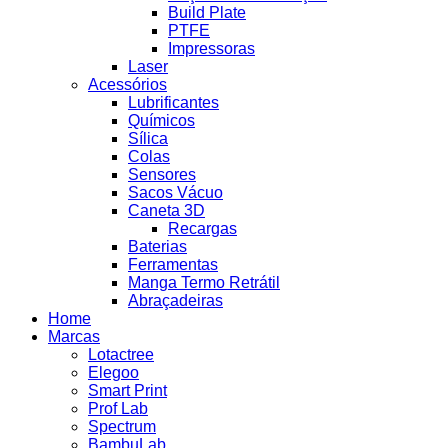
Build Plate
PTFE
Impressoras
Laser
Acessórios
Lubrificantes
Químicos
Sílica
Colas
Sensores
Sacos Vácuo
Caneta 3D
Recargas
Baterias
Ferramentas
Manga Termo Retrátil
Abraçadeiras
Home
Marcas
Lotactree
Elegoo
Smart Print
Prof Lab
Spectrum
BambuLab