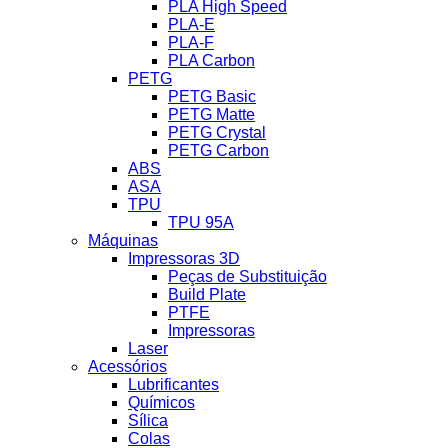
PLA High Speed
PLA-E
PLA-F
PLA Carbon
PETG
PETG Basic
PETG Matte
PETG Crystal
PETG Carbon
ABS
ASA
TPU
TPU 95A
Máquinas
Impressoras 3D
Peças de Substituição
Build Plate
PTFE
Impressoras
Laser
Acessórios
Lubrificantes
Químicos
Sílica
Colas