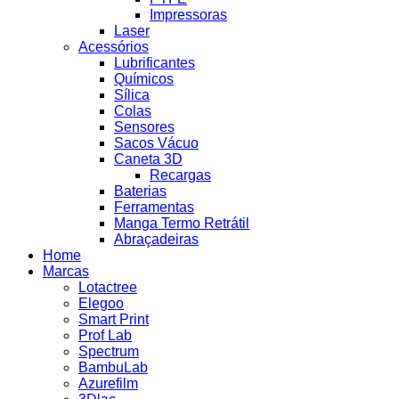
Impressoras
Laser
Acessórios
Lubrificantes
Químicos
Sílica
Colas
Sensores
Sacos Vácuo
Caneta 3D
Recargas
Baterias
Ferramentas
Manga Termo Retrátil
Abraçadeiras
Home
Marcas
Lotactree
Elegoo
Smart Print
Prof Lab
Spectrum
BambuLab
Azurefilm