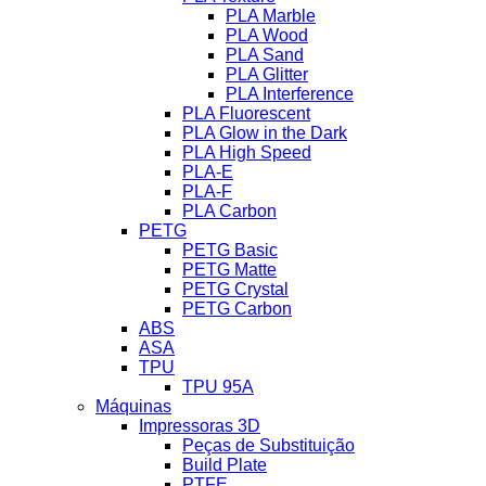
PLA Marble
PLA Wood
PLA Sand
PLA Glitter
PLA Interference
PLA Fluorescent
PLA Glow in the Dark
PLA High Speed
PLA-E
PLA-F
PLA Carbon
PETG
PETG Basic
PETG Matte
PETG Crystal
PETG Carbon
ABS
ASA
TPU
TPU 95A
Máquinas
Impressoras 3D
Peças de Substituição
Build Plate
PTFE