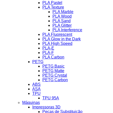
PLA Pastel
PLA Texture
PLA Marble
PLA Wood
PLA Sand
PLA Glitter
PLA Interference
PLA Fluorescent
PLA Glow in the Dark
PLA High Speed
PLA-E
PLA-F
PLA Carbon
PETG
PETG Basic
PETG Matte
PETG Crystal
PETG Carbon
ABS
ASA
TPU
TPU 95A
Máquinas
Impressoras 3D
Peças de Substituição