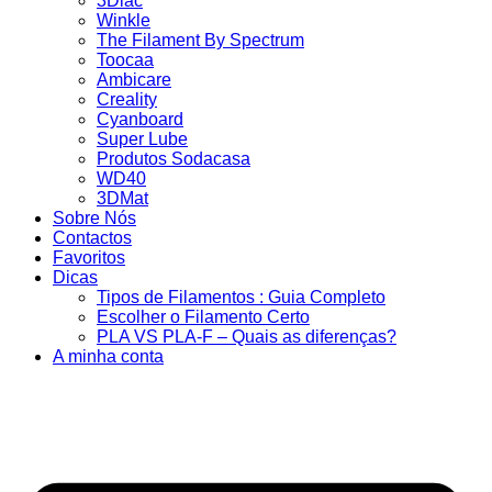
3Dlac
Winkle
The Filament By Spectrum
Toocaa
Ambicare
Creality
Cyanboard
Super Lube
Produtos Sodacasa
WD40
3DMat
Sobre Nós
Contactos
Favoritos
Dicas
Tipos de Filamentos : Guia Completo
Escolher o Filamento Certo
PLA VS PLA-F – Quais as diferenças?
A minha conta