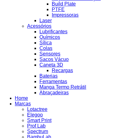
Build Plate
PTFE
Impressoras
Laser
Acessórios
Lubrificantes
Químicos
Sílica
Colas
Sensores
Sacos Vácuo
Caneta 3D
Recargas
Baterias
Ferramentas
Manga Termo Retrátil
Abraçadeiras
Home
Marcas
Lotactree
Elegoo
Smart Print
Prof Lab
Spectrum
BambuLab