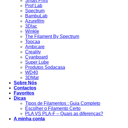
Smart Print
Prof Lab
Spectrum
BambuLab
Azurefilm
3Dlac
Winkle
The Filament By Spectrum
Toocaa
Ambicare
Creality
Cyanboard
Super Lube
Produtos Sodacasa
WD40
3DMat
Sobre Nós
Contactos
Favoritos
Dicas
Tipos de Filamentos : Guia Completo
Escolher o Filamento Certo
PLA VS PLA-F – Quais as diferenças?
A minha conta