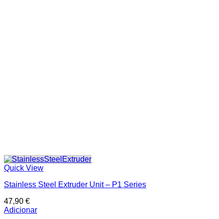
Categorias de produto
In stock
On sale
Price filter
Text search
Quick View
Stainless Steel Extruder Unit – P1 Series
47,90
€
Adicionar