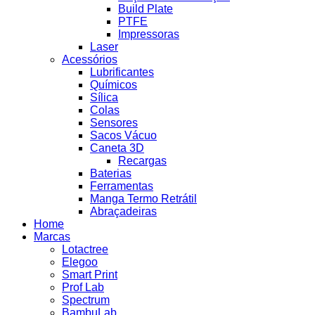
Build Plate
PTFE
Impressoras
Laser
Acessórios
Lubrificantes
Químicos
Sílica
Colas
Sensores
Sacos Vácuo
Caneta 3D
Recargas
Baterias
Ferramentas
Manga Termo Retrátil
Abraçadeiras
Home
Marcas
Lotactree
Elegoo
Smart Print
Prof Lab
Spectrum
BambuLab