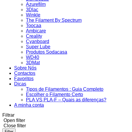
Azurefilm
3Dlac
Winkle
The Filament By Spectrum
Toocaa
Ambicare
Creality
Cyanboard
Super Lube
Produtos Sodacasa
WD40
3DMat
Sobre Nós
Contactos
Favoritos
Dicas
Tipos de Filamentos : Guia Completo
Escolher o Filamento Certo
PLA VS PLA-F – Quais as diferenças?
A minha conta
Filtrar
Open filter
Close filter
Filter