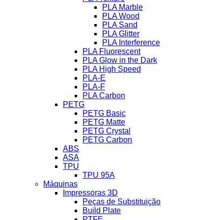
PLA Marble
PLA Wood
PLA Sand
PLA Glitter
PLA Interference
PLA Fluorescent
PLA Glow in the Dark
PLA High Speed
PLA-E
PLA-F
PLA Carbon
PETG
PETG Basic
PETG Matte
PETG Crystal
PETG Carbon
ABS
ASA
TPU
TPU 95A
Máquinas
Impressoras 3D
Peças de Substituição
Build Plate
PTFE