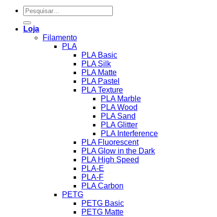
Pesquisar
por:
Loja
Filamento
PLA
PLA Basic
PLA Silk
PLA Matte
PLA Pastel
PLA Texture
PLA Marble
PLA Wood
PLA Sand
PLA Glitter
PLA Interference
PLA Fluorescent
PLA Glow in the Dark
PLA High Speed
PLA-E
PLA-F
PLA Carbon
PETG
PETG Basic
PETG Matte