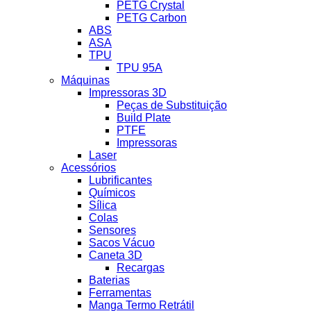
PETG Crystal
PETG Carbon
ABS
ASA
TPU
TPU 95A
Máquinas
Impressoras 3D
Peças de Substituição
Build Plate
PTFE
Impressoras
Laser
Acessórios
Lubrificantes
Químicos
Sílica
Colas
Sensores
Sacos Vácuo
Caneta 3D
Recargas
Baterias
Ferramentas
Manga Termo Retrátil