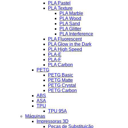
PLA Pastel
PLA Texture
PLA Marble
PLA Wood
PLA Sand
PLA Glitter
PLA Interference
PLA Fluorescent
PLA Glow in the Dark
PLA High Speed
PLA-E
PLA-F
PLA Carbon
PETG
PETG Basic
PETG Matte
PETG Crystal
PETG Carbon
ABS
ASA
TPU
TPU 95A
Máquinas
Impressoras 3D
Peças de Substituição