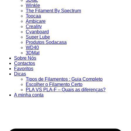
3Dlac
Winkle
The Filament By Spectrum
Toocaa
Ambicare
Creality
Cyanboard
Super Lube
Produtos Sodacasa
WD40
3DMat
Sobre Nós
Contactos
Favoritos
Dicas
Tipos de Filamentos : Guia Completo
Escolher o Filamento Certo
PLA VS PLA-F – Quais as diferenças?
A minha conta