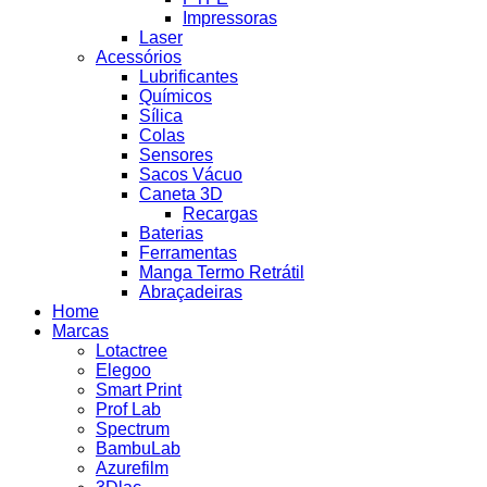
Impressoras
Laser
Acessórios
Lubrificantes
Químicos
Sílica
Colas
Sensores
Sacos Vácuo
Caneta 3D
Recargas
Baterias
Ferramentas
Manga Termo Retrátil
Abraçadeiras
Home
Marcas
Lotactree
Elegoo
Smart Print
Prof Lab
Spectrum
BambuLab
Azurefilm