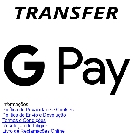
G
Informações
Política de Privacidade e Cookies
Política de Envio e Devolução
Termos e Condições
Resolução de Litígios
Livro de Reclamações Online