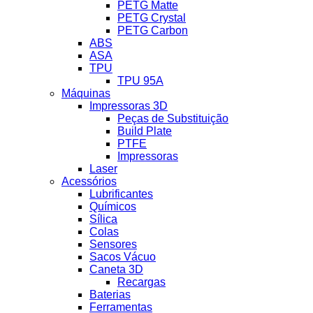
PETG Matte
PETG Crystal
PETG Carbon
ABS
ASA
TPU
TPU 95A
Máquinas
Impressoras 3D
Peças de Substituição
Build Plate
PTFE
Impressoras
Laser
Acessórios
Lubrificantes
Químicos
Sílica
Colas
Sensores
Sacos Vácuo
Caneta 3D
Recargas
Baterias
Ferramentas