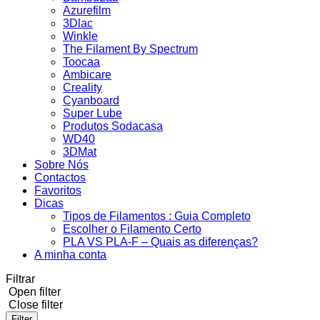
Azurefilm
3Dlac
Winkle
The Filament By Spectrum
Toocaa
Ambicare
Creality
Cyanboard
Super Lube
Produtos Sodacasa
WD40
3DMat
Sobre Nós
Contactos
Favoritos
Dicas
Tipos de Filamentos : Guia Completo
Escolher o Filamento Certo
PLA VS PLA-F – Quais as diferenças?
A minha conta
Filtrar
Open filter
Close filter
Filter