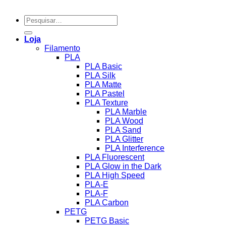
Pesquisar
por:
Loja
Filamento
PLA
PLA Basic
PLA Silk
PLA Matte
PLA Pastel
PLA Texture
PLA Marble
PLA Wood
PLA Sand
PLA Glitter
PLA Interference
PLA Fluorescent
PLA Glow in the Dark
PLA High Speed
PLA-E
PLA-F
PLA Carbon
PETG
PETG Basic