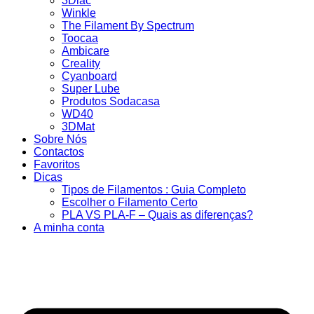
3Dlac
Winkle
The Filament By Spectrum
Toocaa
Ambicare
Creality
Cyanboard
Super Lube
Produtos Sodacasa
WD40
3DMat
Sobre Nós
Contactos
Favoritos
Dicas
Tipos de Filamentos : Guia Completo
Escolher o Filamento Certo
PLA VS PLA-F – Quais as diferenças?
A minha conta