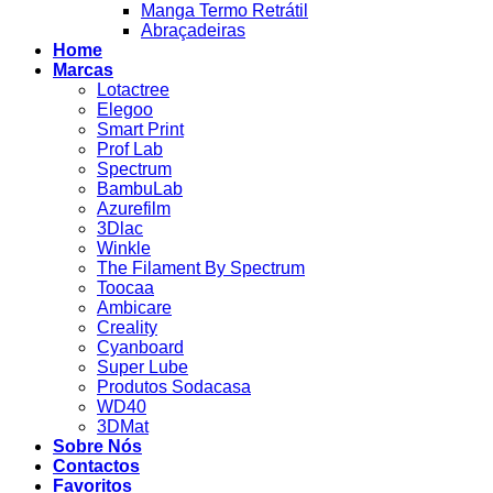
Manga Termo Retrátil
Abraçadeiras
Home
Marcas
Lotactree
Elegoo
Smart Print
Prof Lab
Spectrum
BambuLab
Azurefilm
3Dlac
Winkle
The Filament By Spectrum
Toocaa
Ambicare
Creality
Cyanboard
Super Lube
Produtos Sodacasa
WD40
3DMat
Sobre Nós
Contactos
Favoritos