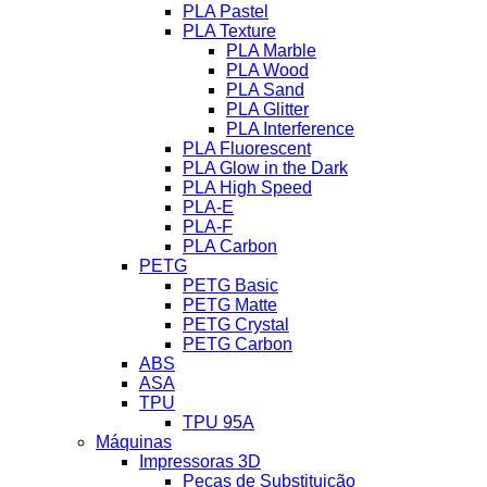
PLA Pastel
PLA Texture
PLA Marble
PLA Wood
PLA Sand
PLA Glitter
PLA Interference
PLA Fluorescent
PLA Glow in the Dark
PLA High Speed
PLA-E
PLA-F
PLA Carbon
PETG
PETG Basic
PETG Matte
PETG Crystal
PETG Carbon
ABS
ASA
TPU
TPU 95A
Máquinas
Impressoras 3D
Peças de Substituição