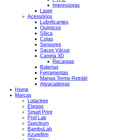
Impressoras
Laser
Acessórios
Lubrificantes
Químicos
Sílica
Colas
Sensores
Sacos Vácuo
Caneta 3D
Recargas
Baterias
Ferramentas
Manga Termo Retrátil
Abraçadeiras
Home
Marcas
Lotactree
Elegoo
Smart Print
Prof Lab
Spectrum
BambuLab
Azurefilm