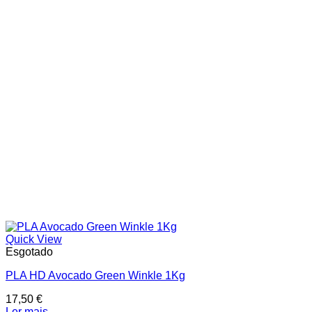
Categorias de produto
In stock
On sale
Price filter
Text search
Quick View
Esgotado
PLA HD Avocado Green Winkle 1Kg
17,50
€
Ler mais