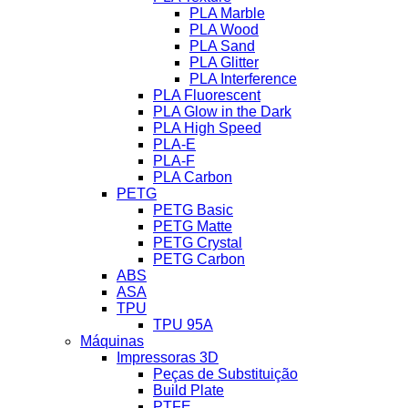
PLA Marble
PLA Wood
PLA Sand
PLA Glitter
PLA Interference
PLA Fluorescent
PLA Glow in the Dark
PLA High Speed
PLA-E
PLA-F
PLA Carbon
PETG
PETG Basic
PETG Matte
PETG Crystal
PETG Carbon
ABS
ASA
TPU
TPU 95A
Máquinas
Impressoras 3D
Peças de Substituição
Build Plate
PTFE