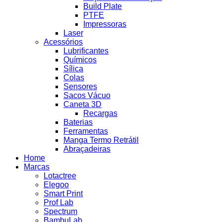
Build Plate
PTFE
Impressoras
Laser
Acessórios
Lubrificantes
Químicos
Sílica
Colas
Sensores
Sacos Vácuo
Caneta 3D
Recargas
Baterias
Ferramentas
Manga Termo Retrátil
Abraçadeiras
Home
Marcas
Lotactree
Elegoo
Smart Print
Prof Lab
Spectrum
BambuLab