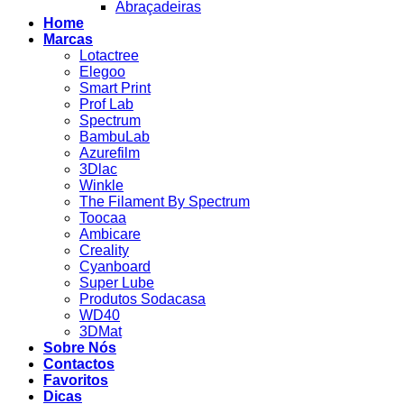
Abraçadeiras
Home
Marcas
Lotactree
Elegoo
Smart Print
Prof Lab
Spectrum
BambuLab
Azurefilm
3Dlac
Winkle
The Filament By Spectrum
Toocaa
Ambicare
Creality
Cyanboard
Super Lube
Produtos Sodacasa
WD40
3DMat
Sobre Nós
Contactos
Favoritos
Dicas