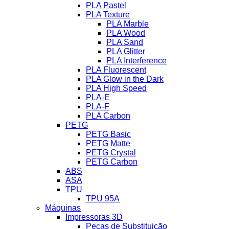
PLA Pastel
PLA Texture
PLA Marble
PLA Wood
PLA Sand
PLA Glitter
PLA Interference
PLA Fluorescent
PLA Glow in the Dark
PLA High Speed
PLA-E
PLA-F
PLA Carbon
PETG
PETG Basic
PETG Matte
PETG Crystal
PETG Carbon
ABS
ASA
TPU
TPU 95A
Máquinas
Impressoras 3D
Peças de Substituição