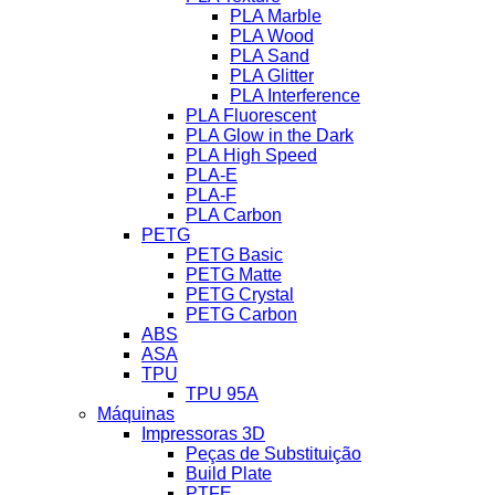
PLA Marble
PLA Wood
PLA Sand
PLA Glitter
PLA Interference
PLA Fluorescent
PLA Glow in the Dark
PLA High Speed
PLA-E
PLA-F
PLA Carbon
PETG
PETG Basic
PETG Matte
PETG Crystal
PETG Carbon
ABS
ASA
TPU
TPU 95A
Máquinas
Impressoras 3D
Peças de Substituição
Build Plate
PTFE