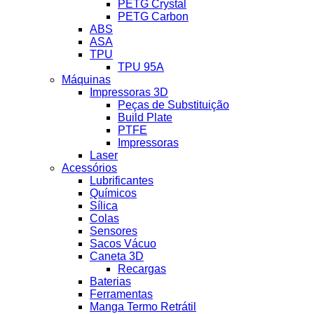
PETG Crystal
PETG Carbon
ABS
ASA
TPU
TPU 95A
Máquinas
Impressoras 3D
Peças de Substituição
Build Plate
PTFE
Impressoras
Laser
Acessórios
Lubrificantes
Químicos
Sílica
Colas
Sensores
Sacos Vácuo
Caneta 3D
Recargas
Baterias
Ferramentas
Manga Termo Retrátil