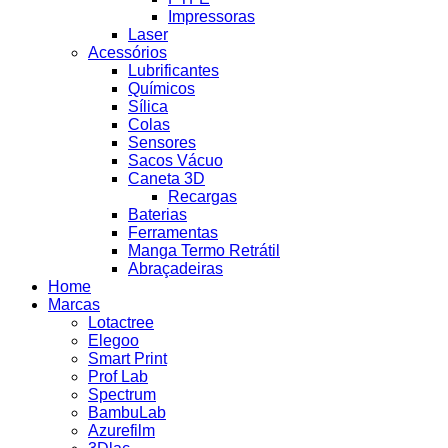
Impressoras
Laser
Acessórios
Lubrificantes
Químicos
Sílica
Colas
Sensores
Sacos Vácuo
Caneta 3D
Recargas
Baterias
Ferramentas
Manga Termo Retrátil
Abraçadeiras
Home
Marcas
Lotactree
Elegoo
Smart Print
Prof Lab
Spectrum
BambuLab
Azurefilm