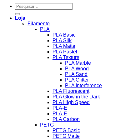
Pesquisar
por:
Loja
Filamento
PLA
PLA Basic
PLA Silk
PLA Matte
PLA Pastel
PLA Texture
PLA Marble
PLA Wood
PLA Sand
PLA Glitter
PLA Interference
PLA Fluorescent
PLA Glow in the Dark
PLA High Speed
PLA-E
PLA-F
PLA Carbon
PETG
PETG Basic
PETG Matte