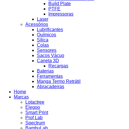
Build Plate
PTFE
Impressoras
Laser
Acessórios
Lubrificantes
Químicos
Sílica
Colas
Sensores
Sacos Vácuo
Caneta 3D
Recargas
Baterias
Ferramentas
Manga Termo Retrátil
Abraçadeiras
Home
Marcas
Lotactree
Elegoo
Smart Print
Prof Lab
Spectrum
BambuLab