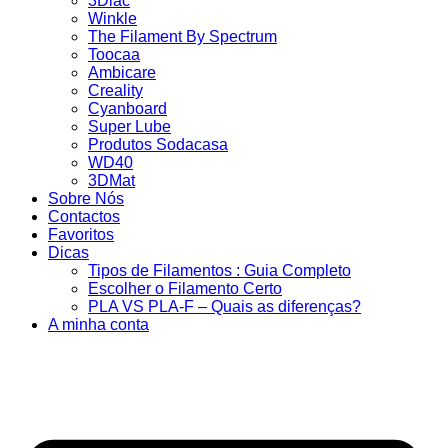
3Dlac
Winkle
The Filament By Spectrum
Toocaa
Ambicare
Creality
Cyanboard
Super Lube
Produtos Sodacasa
WD40
3DMat
Sobre Nós
Contactos
Favoritos
Dicas
Tipos de Filamentos : Guia Completo
Escolher o Filamento Certo
PLA VS PLA-F – Quais as diferenças?
A minha conta