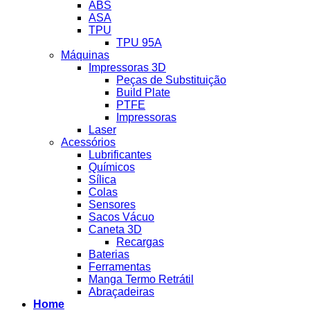
ABS
ASA
TPU
TPU 95A
Máquinas
Impressoras 3D
Peças de Substituição
Build Plate
PTFE
Impressoras
Laser
Acessórios
Lubrificantes
Químicos
Sílica
Colas
Sensores
Sacos Vácuo
Caneta 3D
Recargas
Baterias
Ferramentas
Manga Termo Retrátil
Abraçadeiras
Home