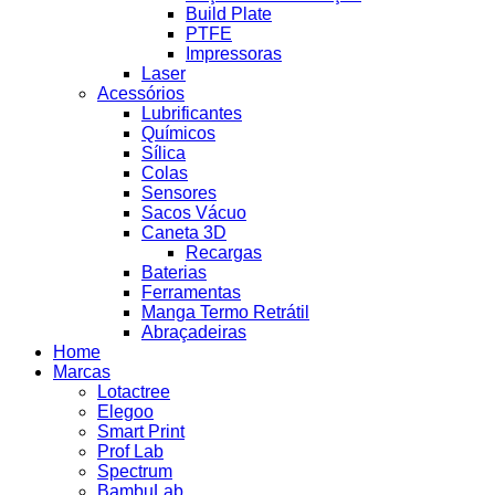
Build Plate
PTFE
Impressoras
Laser
Acessórios
Lubrificantes
Químicos
Sílica
Colas
Sensores
Sacos Vácuo
Caneta 3D
Recargas
Baterias
Ferramentas
Manga Termo Retrátil
Abraçadeiras
Home
Marcas
Lotactree
Elegoo
Smart Print
Prof Lab
Spectrum
BambuLab