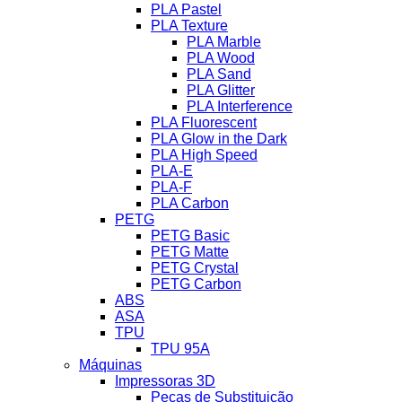
PLA Pastel
PLA Texture
PLA Marble
PLA Wood
PLA Sand
PLA Glitter
PLA Interference
PLA Fluorescent
PLA Glow in the Dark
PLA High Speed
PLA-E
PLA-F
PLA Carbon
PETG
PETG Basic
PETG Matte
PETG Crystal
PETG Carbon
ABS
ASA
TPU
TPU 95A
Máquinas
Impressoras 3D
Peças de Substituição