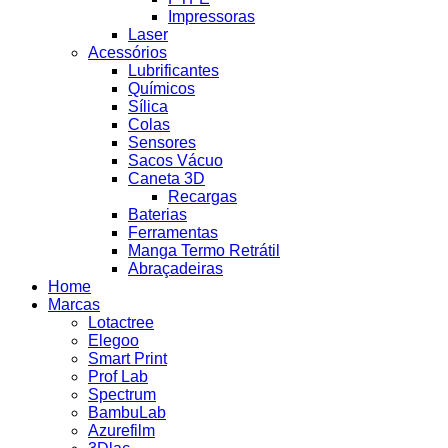
Impressoras
Laser
Acessórios
Lubrificantes
Químicos
Sílica
Colas
Sensores
Sacos Vácuo
Caneta 3D
Recargas
Baterias
Ferramentas
Manga Termo Retrátil
Abraçadeiras
Home
Marcas
Lotactree
Elegoo
Smart Print
Prof Lab
Spectrum
BambuLab
Azurefilm