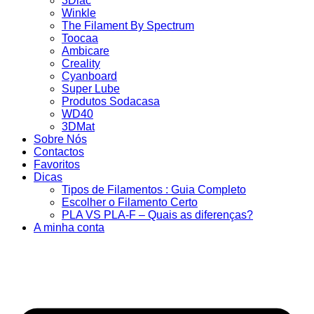
3Dlac
Winkle
The Filament By Spectrum
Toocaa
Ambicare
Creality
Cyanboard
Super Lube
Produtos Sodacasa
WD40
3DMat
Sobre Nós
Contactos
Favoritos
Dicas
Tipos de Filamentos : Guia Completo
Escolher o Filamento Certo
PLA VS PLA-F – Quais as diferenças?
A minha conta