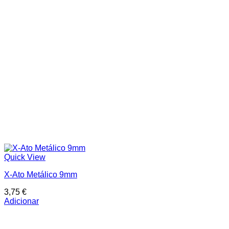
In stock
On sale
Price filter
Text search
Quick View
X-Ato Metálico 9mm
3,75
€
Adicionar