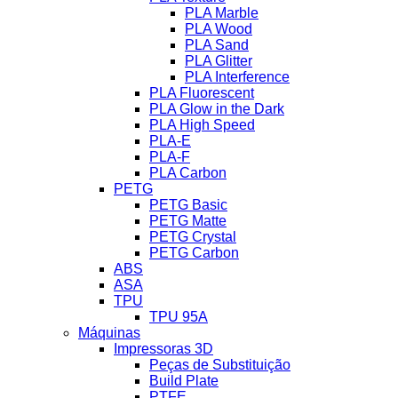
PLA Marble
PLA Wood
PLA Sand
PLA Glitter
PLA Interference
PLA Fluorescent
PLA Glow in the Dark
PLA High Speed
PLA-E
PLA-F
PLA Carbon
PETG
PETG Basic
PETG Matte
PETG Crystal
PETG Carbon
ABS
ASA
TPU
TPU 95A
Máquinas
Impressoras 3D
Peças de Substituição
Build Plate
PTFE