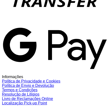
G
Informações
Política de Privacidade e Cookies
Política de Envio e Devolução
Termos e Condições
Resolução de Litígios
Livro de Reclamações Online
Localização Pick-up Point