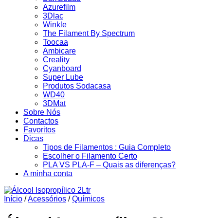
Azurefilm
3Dlac
Winkle
The Filament By Spectrum
Toocaa
Ambicare
Creality
Cyanboard
Super Lube
Produtos Sodacasa
WD40
3DMat
Sobre Nós
Contactos
Favoritos
Dicas
Tipos de Filamentos : Guia Completo
Escolher o Filamento Certo
PLA VS PLA-F – Quais as diferenças?
A minha conta
Início
/
Acessórios
/
Químicos