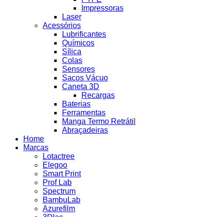
Impressoras
Laser
Acessórios
Lubrificantes
Químicos
Sílica
Colas
Sensores
Sacos Vácuo
Caneta 3D
Recargas
Baterias
Ferramentas
Manga Termo Retrátil
Abraçadeiras
Home
Marcas
Lotactree
Elegoo
Smart Print
Prof Lab
Spectrum
BambuLab
Azurefilm