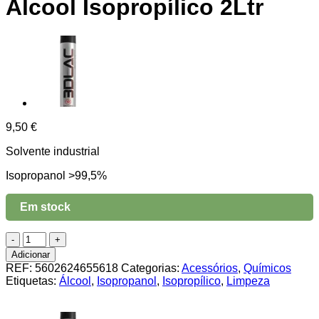
Álcool Isopropílico 2Ltr
9,50
€
Solvente industrial
Isopropanol >99,5%
Em stock
Quantidade
de
Adicionar
Álcool
REF:
5602624655618
Categorias:
Acessórios
,
Químicos
Isopropílico
Etiquetas:
Álcool
,
Isopropanol
,
Isopropílico
,
Limpeza
2Ltr