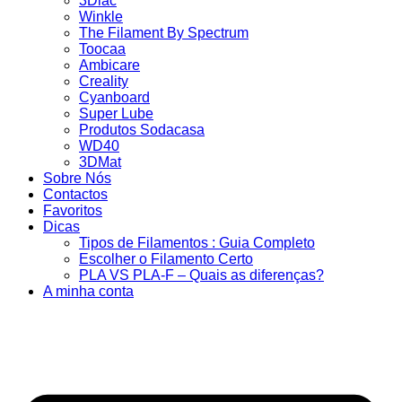
3Dlac
Winkle
The Filament By Spectrum
Toocaa
Ambicare
Creality
Cyanboard
Super Lube
Produtos Sodacasa
WD40
3DMat
Sobre Nós
Contactos
Favoritos
Dicas
Tipos de Filamentos : Guia Completo
Escolher o Filamento Certo
PLA VS PLA-F – Quais as diferenças?
A minha conta