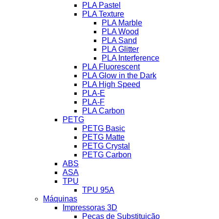
PLA Pastel
PLA Texture
PLA Marble
PLA Wood
PLA Sand
PLA Glitter
PLA Interference
PLA Fluorescent
PLA Glow in the Dark
PLA High Speed
PLA-E
PLA-F
PLA Carbon
PETG
PETG Basic
PETG Matte
PETG Crystal
PETG Carbon
ABS
ASA
TPU
TPU 95A
Máquinas
Impressoras 3D
Peças de Substituição