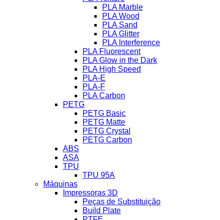
PLA Marble
PLA Wood
PLA Sand
PLA Glitter
PLA Interference
PLA Fluorescent
PLA Glow in the Dark
PLA High Speed
PLA-E
PLA-F
PLA Carbon
PETG
PETG Basic
PETG Matte
PETG Crystal
PETG Carbon
ABS
ASA
TPU
TPU 95A
Máquinas
Impressoras 3D
Peças de Substituição
Build Plate
PTFE