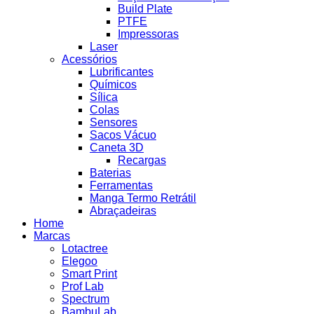
Build Plate
PTFE
Impressoras
Laser
Acessórios
Lubrificantes
Químicos
Sílica
Colas
Sensores
Sacos Vácuo
Caneta 3D
Recargas
Baterias
Ferramentas
Manga Termo Retrátil
Abraçadeiras
Home
Marcas
Lotactree
Elegoo
Smart Print
Prof Lab
Spectrum
BambuLab