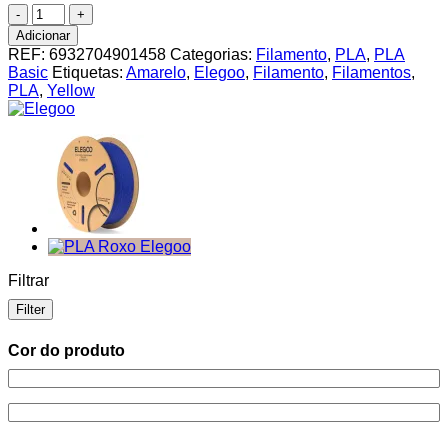
Quantidade
de
Adicionar
PLA
REF:
6932704901458
Categorias:
Filamento
,
PLA
,
PLA
Amarelo
Basic
Etiquetas:
Amarelo
,
Elegoo
,
Filamento
,
Filamentos
,
Elegoo
PLA
,
Yellow
1Kg
Filtrar
Filter
Cor do produto