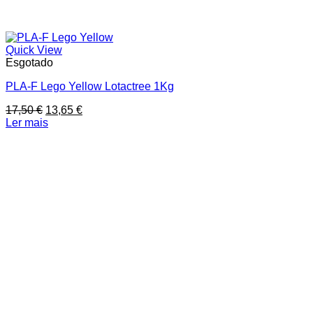
Quick View
Esgotado
PLA-F Lego Yellow Lotactree 1Kg
O
O
17,50
€
13,65
€
preço
preço
Ler mais
original
atual
era:
é:
17,50 €.
13,65 €.