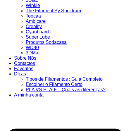
3Dlac
Winkle
The Filament By Spectrum
Toocaa
Ambicare
Creality
Cyanboard
Super Lube
Produtos Sodacasa
WD40
3DMat
Sobre Nós
Contactos
Favoritos
Dicas
Tipos de Filamentos : Guia Completo
Escolher o Filamento Certo
PLA VS PLA-F – Quais as diferenças?
A minha conta