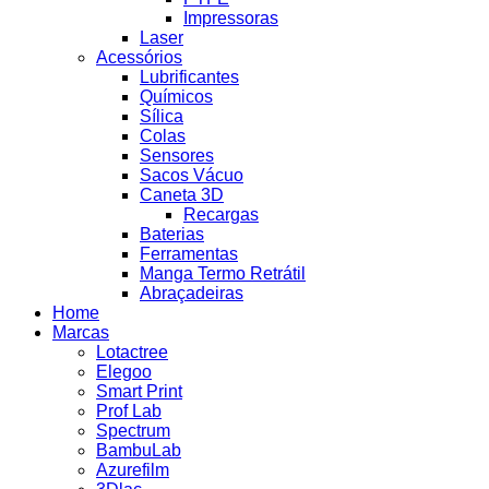
Impressoras
Laser
Acessórios
Lubrificantes
Químicos
Sílica
Colas
Sensores
Sacos Vácuo
Caneta 3D
Recargas
Baterias
Ferramentas
Manga Termo Retrátil
Abraçadeiras
Home
Marcas
Lotactree
Elegoo
Smart Print
Prof Lab
Spectrum
BambuLab
Azurefilm