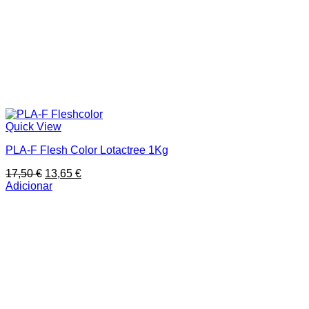
Quick View
PLA-F Flesh Color Lotactree 1Kg
O
O
17,50
€
13,65
€
preço
preço
Adicionar
original
atual
era:
é:
17,50 €.
13,65 €.