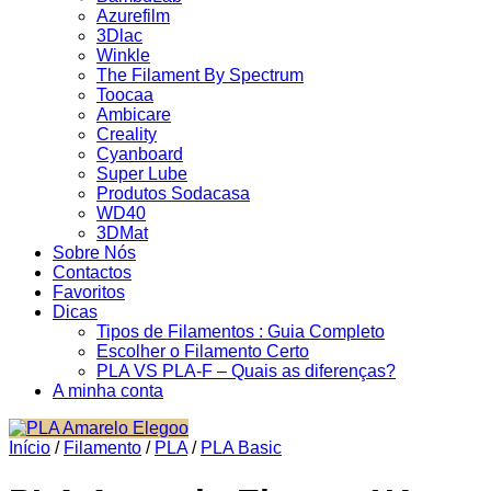
Azurefilm
3Dlac
Winkle
The Filament By Spectrum
Toocaa
Ambicare
Creality
Cyanboard
Super Lube
Produtos Sodacasa
WD40
3DMat
Sobre Nós
Contactos
Favoritos
Dicas
Tipos de Filamentos : Guia Completo
Escolher o Filamento Certo
PLA VS PLA-F – Quais as diferenças?
A minha conta
Início
/
Filamento
/
PLA
/
PLA Basic