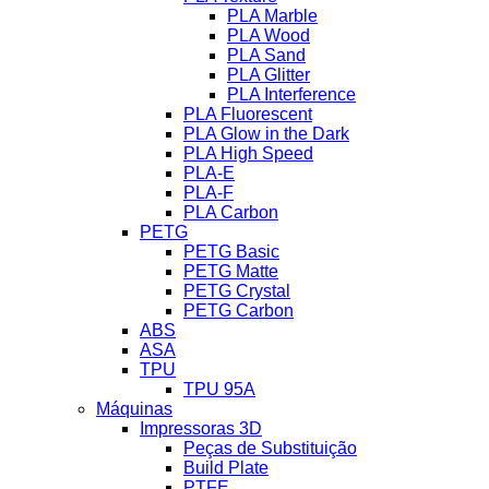
PLA Marble
PLA Wood
PLA Sand
PLA Glitter
PLA Interference
PLA Fluorescent
PLA Glow in the Dark
PLA High Speed
PLA-E
PLA-F
PLA Carbon
PETG
PETG Basic
PETG Matte
PETG Crystal
PETG Carbon
ABS
ASA
TPU
TPU 95A
Máquinas
Impressoras 3D
Peças de Substituição
Build Plate
PTFE