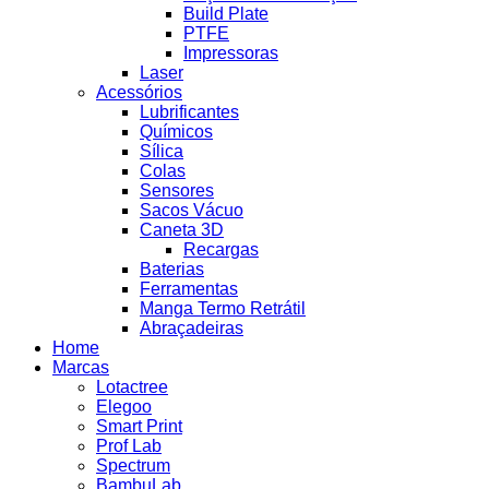
Build Plate
PTFE
Impressoras
Laser
Acessórios
Lubrificantes
Químicos
Sílica
Colas
Sensores
Sacos Vácuo
Caneta 3D
Recargas
Baterias
Ferramentas
Manga Termo Retrátil
Abraçadeiras
Home
Marcas
Lotactree
Elegoo
Smart Print
Prof Lab
Spectrum
BambuLab