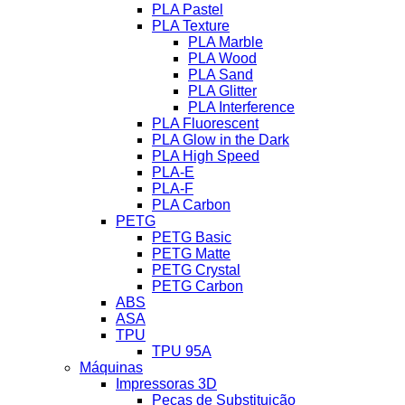
PLA Pastel
PLA Texture
PLA Marble
PLA Wood
PLA Sand
PLA Glitter
PLA Interference
PLA Fluorescent
PLA Glow in the Dark
PLA High Speed
PLA-E
PLA-F
PLA Carbon
PETG
PETG Basic
PETG Matte
PETG Crystal
PETG Carbon
ABS
ASA
TPU
TPU 95A
Máquinas
Impressoras 3D
Peças de Substituição