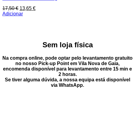
O
O
17,50
€
13,65
€
preço
preço
Adicionar
original
atual
era:
é:
17,50 €.
13,65 €.
Sem loja física
Na compra online, pode optar pelo
levantamento gratuito
no nosso Pick-up Point
em
Vila Nova de Gaia
,
encomenda disponível para levantamento entre
15 min e
2 horas
.
Se tiver alguma dúvida, a nossa equipa está disponível
via
WhatsApp
.