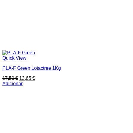
Quick View
PLA-F Green Lotactree 1Kg
O
O
17,50
€
13,65
€
preço
preço
Adicionar
original
atual
era:
é:
17,50 €.
13,65 €.