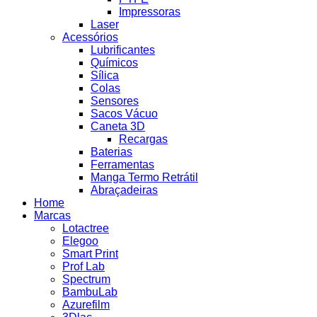
Impressoras
Laser
Acessórios
Lubrificantes
Químicos
Sílica
Colas
Sensores
Sacos Vácuo
Caneta 3D
Recargas
Baterias
Ferramentas
Manga Termo Retrátil
Abraçadeiras
Home
Marcas
Lotactree
Elegoo
Smart Print
Prof Lab
Spectrum
BambuLab
Azurefilm