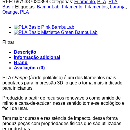
REF:
6975337030898
Categorias:
Filamento
,
PLA
,
PLA
Basic
Basic
Etiquetas:
BambuLab
,
Filamento
,
Filamentos
,
Laranja
,
Orange
Orange
,
PLA
BambuLab
1Kg
(refill)
Filtrar
Descrição
Informação adicional
Brand
Avaliações (0)
PLA
Orange
(ácido polilático) é um dos filamentos mais
populares para impressão 3D, o que o torna mais indicado
para iniciantes.
Produzido a partir de recursos renováveis como amido de
milho e cana-de-açúcar, nesse sentido torna-se ecológico e
fácil de usar.
Tem maior dureza e resistência de impacto, dessa forma
produz peças com propriedades físicas que são utilizadas
em industrias.