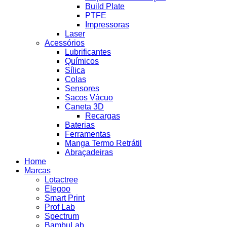
Build Plate
PTFE
Impressoras
Laser
Acessórios
Lubrificantes
Químicos
Sílica
Colas
Sensores
Sacos Vácuo
Caneta 3D
Recargas
Baterias
Ferramentas
Manga Termo Retrátil
Abraçadeiras
Home
Marcas
Lotactree
Elegoo
Smart Print
Prof Lab
Spectrum
BambuLab