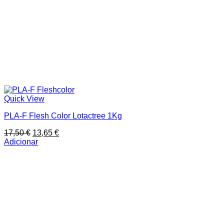
Quick View
PLA-F Flesh Color Lotactree 1Kg
O
O
17,50
€
13,65
€
preço
preço
Adicionar
original
atual
era:
é:
17,50 €.
13,65 €.