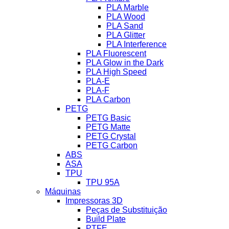
PLA Marble
PLA Wood
PLA Sand
PLA Glitter
PLA Interference
PLA Fluorescent
PLA Glow in the Dark
PLA High Speed
PLA-E
PLA-F
PLA Carbon
PETG
PETG Basic
PETG Matte
PETG Crystal
PETG Carbon
ABS
ASA
TPU
TPU 95A
Máquinas
Impressoras 3D
Peças de Substituição
Build Plate
PTFE