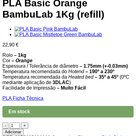
PLA Basic Orange
BambuLab 1Kg (refill)
22,90
€
Rolo
– 1kg
Cor
–
Orange
Espessura / Tolerância de diâmetro
– 1.75mm (+-0.03mm)
Temperatura recomendada do
Hotend
– 190º a 230º
Temperatura recomendada da
Heated
bed
– 35º a 45º
(0ºC
mediante aplicação de
3DLAC
)
Facilidade de Impressão
– Muito Fácil
PLA Ficha Técnica
Em stock
Quantidade
de
Adicionar
PLA