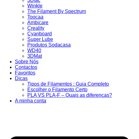
3Dlac
Winkle
The Filament By Spectrum
Toocaa
Ambicare
Creality
Cyanboard
Super Lube
Produtos Sodacasa
WD40
3DMat
Sobre Nós
Contactos
Favoritos
Dicas
Tipos de Filamentos : Guia Completo
Escolher o Filamento Certo
PLA VS PLA-F – Quais as diferenças?
A minha conta