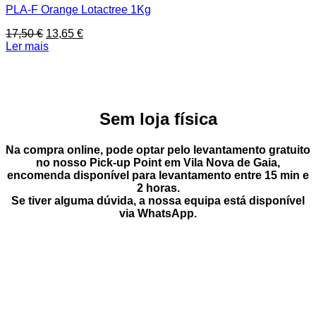
PLA-F Orange Lotactree 1Kg
O
O
17,50
€
13,65
€
preço
preço
Ler mais
original
atual
era:
é:
17,50 €.
13,65 €.
Sem loja física
Na compra online, pode optar pelo
levantamento gratuito
no nosso Pick-up Point
em
Vila Nova de Gaia
,
encomenda disponível para levantamento entre
15 min e
2 horas
.
Se tiver alguma dúvida, a nossa equipa está disponível
via
WhatsApp
.