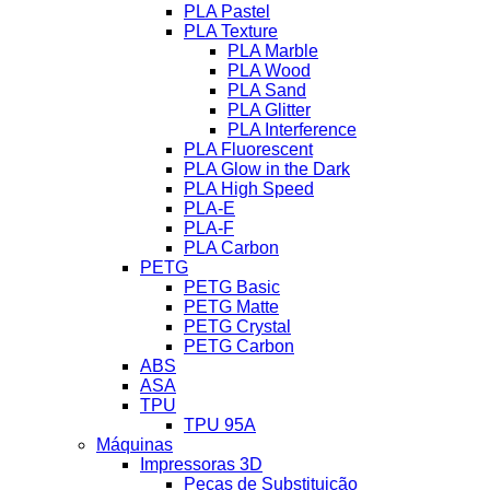
PLA Pastel
PLA Texture
PLA Marble
PLA Wood
PLA Sand
PLA Glitter
PLA Interference
PLA Fluorescent
PLA Glow in the Dark
PLA High Speed
PLA-E
PLA-F
PLA Carbon
PETG
PETG Basic
PETG Matte
PETG Crystal
PETG Carbon
ABS
ASA
TPU
TPU 95A
Máquinas
Impressoras 3D
Peças de Substituição