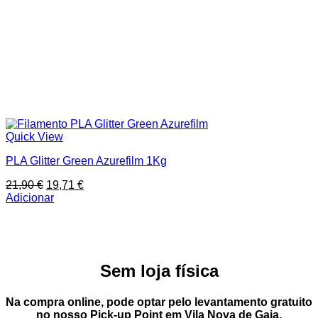
Quick View
PLA Glitter Green Azurefilm 1Kg
O
O
21,90
€
19,71
€
preço
preço
Adicionar
original
atual
era:
é:
21,90 €.
19,71 €.
Sem loja física
Na compra online, pode optar pelo
levantamento gratuito
no nosso Pick-up Point
em
Vila Nova de Gaia
,