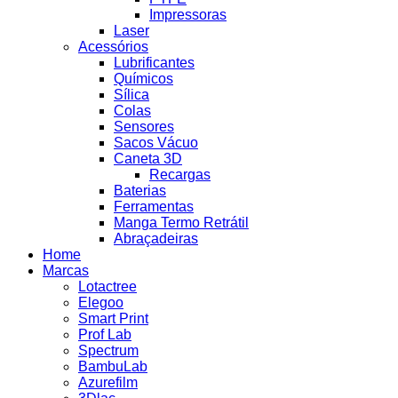
Impressoras
Laser
Acessórios
Lubrificantes
Químicos
Sílica
Colas
Sensores
Sacos Vácuo
Caneta 3D
Recargas
Baterias
Ferramentas
Manga Termo Retrátil
Abraçadeiras
Home
Marcas
Lotactree
Elegoo
Smart Print
Prof Lab
Spectrum
BambuLab
Azurefilm