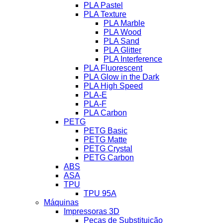
PLA Pastel
PLA Texture
PLA Marble
PLA Wood
PLA Sand
PLA Glitter
PLA Interference
PLA Fluorescent
PLA Glow in the Dark
PLA High Speed
PLA-E
PLA-F
PLA Carbon
PETG
PETG Basic
PETG Matte
PETG Crystal
PETG Carbon
ABS
ASA
TPU
TPU 95A
Máquinas
Impressoras 3D
Peças de Substituição