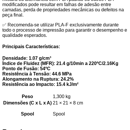
modificados pode resultar em falhas de adesão entre
camadas, perda de propriedades mecânicas ou defeitos na
peça final.
✅ Recomenda-se utilizar PLA-F exclusivamente durante
todo o processo de impressão para garantir o desempenho e
qualidade esperados.
Principais Características:
Densidade:
1.07 g/cm³
Índice de Fluidez (MFR):
21.4 g/10min a 220ºC/2.16Kg
Ponto de Fusão:
54ºC
Resistência à Tensão:
44.6 MPa
Alongamento na Ruptura:
24.2%
Resistência ao Impacto:
15.4 kJ/m²
Peso
1,300 kg
Dimensões (C x L x A)
21 × 21 × 8 cm
Spool
Spool