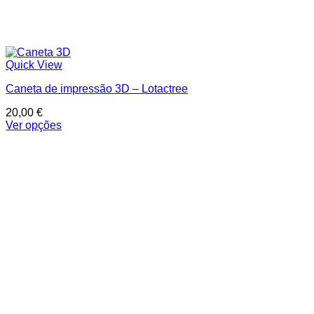
Quick View
Caneta de impressão 3D – Lotactree
20,00
€
Ver opções
This
product
has
multiple
variants.
The
options
may
be
chosen
on
the
product
page