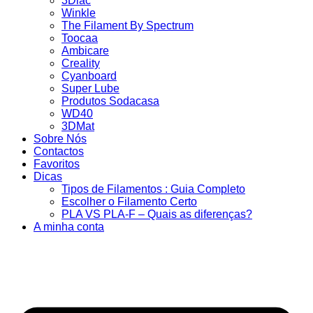
3Dlac
Winkle
The Filament By Spectrum
Toocaa
Ambicare
Creality
Cyanboard
Super Lube
Produtos Sodacasa
WD40
3DMat
Sobre Nós
Contactos
Favoritos
Dicas
Tipos de Filamentos : Guia Completo
Escolher o Filamento Certo
PLA VS PLA-F – Quais as diferenças?
A minha conta