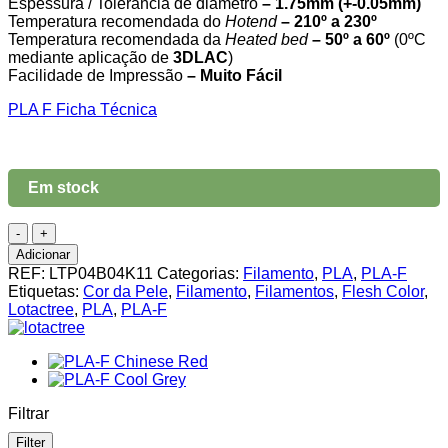
Espessura / Tolerância de diâmetro
– 1.75mm (+-0.05mm)
17,50 €.
13,65 €.
Temperatura recomendada do
Hotend
– 210º a 230º
Temperatura recomendada da
Heated bed
– 50º a 60º
(0ºC
mediante aplicação de
3DLAC
)
Facilidade de Impressão
– Muito Fácil
PLA F Ficha Técnica
Em stock
Quantidade
de
Adicionar
PLA-
REF:
LTP04B04K11
Categorias:
Filamento
,
PLA
,
PLA-F
F
Etiquetas:
Cor da Pele
,
Filamento
,
Filamentos
,
Flesh Color
,
Flesh
Lotactree
,
PLA
,
PLA-F
Color
Lotactree
1Kg
Filtrar
Filter