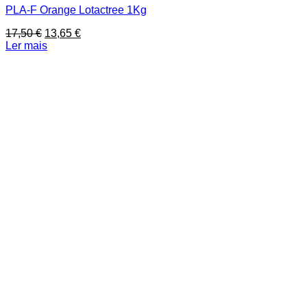
PLA-F Orange Lotactree 1Kg
O
O
17,50
€
13,65
€
preço
preço
Ler mais
original
atual
era:
é:
17,50 €.
13,65 €.