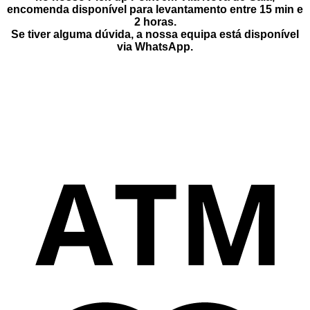
encomenda disponível para levantamento entre
15 min e
2 horas
.
Se tiver alguma dúvida, a nossa equipa está disponível
via
WhatsApp
.
M