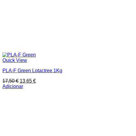
Quick View
PLA-F Green Lotactree 1Kg
O
O
17,50
€
13,65
€
preço
preço
Adicionar
original
atual
era:
é:
17,50 €.
13,65 €.