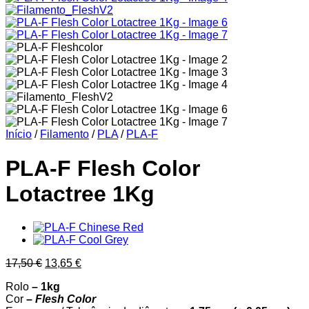
Início
/
Filamento
/
PLA
/
PLA-F
PLA-F Flesh Color
Lotactree 1Kg
O
O
17,50
€
13,65
€
preço
preço
Rolo
– 1kg
original
atual
Cor
–
Flesh Color
era:
é: