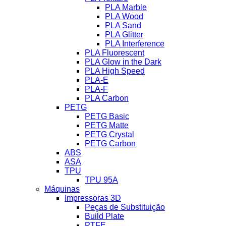
PLA Marble
PLA Wood
PLA Sand
PLA Glitter
PLA Interference
PLA Fluorescent
PLA Glow in the Dark
PLA High Speed
PLA-E
PLA-F
PLA Carbon
PETG
PETG Basic
PETG Matte
PETG Crystal
PETG Carbon
ABS
ASA
TPU
TPU 95A
Máquinas
Impressoras 3D
Peças de Substituição
Build Plate
PTFE