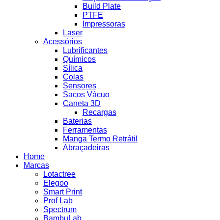
Build Plate
PTFE
Impressoras
Laser
Acessórios
Lubrificantes
Químicos
Sílica
Colas
Sensores
Sacos Vácuo
Caneta 3D
Recargas
Baterias
Ferramentas
Manga Termo Retrátil
Abraçadeiras
Home
Marcas
Lotactree
Elegoo
Smart Print
Prof Lab
Spectrum
BambuLab