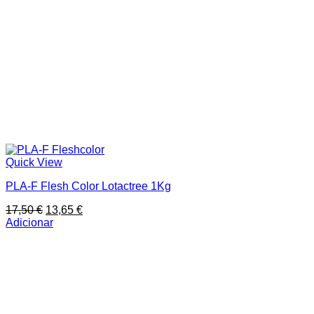
Quick View
PLA-F Flesh Color Lotactree 1Kg
O
O
17,50
€
13,65
€
preço
preço
Adicionar
original
atual
era:
é:
17,50 €.
13,65 €.