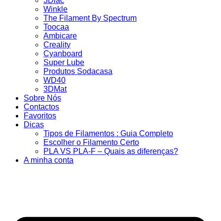
3Dlac
Winkle
The Filament By Spectrum
Toocaa
Ambicare
Creality
Cyanboard
Super Lube
Produtos Sodacasa
WD40
3DMat
Sobre Nós
Contactos
Favoritos
Dicas
Tipos de Filamentos : Guia Completo
Escolher o Filamento Certo
PLA VS PLA-F – Quais as diferenças?
A minha conta