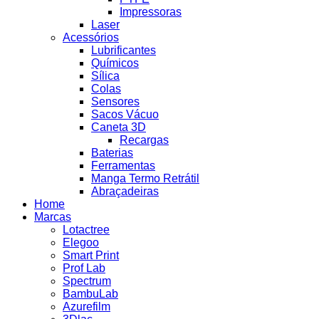
Impressoras
Laser
Acessórios
Lubrificantes
Químicos
Sílica
Colas
Sensores
Sacos Vácuo
Caneta 3D
Recargas
Baterias
Ferramentas
Manga Termo Retrátil
Abraçadeiras
Home
Marcas
Lotactree
Elegoo
Smart Print
Prof Lab
Spectrum
BambuLab
Azurefilm