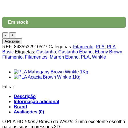
Em stock
Quantidade
de
Adicionar
PLA
REF:
8435532910527
Categorias:
Filamento
,
PLA
,
PLA
HD
Basic
Etiquetas:
Castanho
,
Castanho Ébano
,
Ebony Brown
,
Ebony
Filamento
,
Filamentos
,
Marrón Ebano
,
PLA
,
Winkle
Brown
Winkle
1Kg
Filtrar
Descrição
Informação adicional
Brand
Avaliações (0)
O PLA HD
Ebony Brown
da
Winkle
é uma excelente escolha
para as suas impressões 3D.