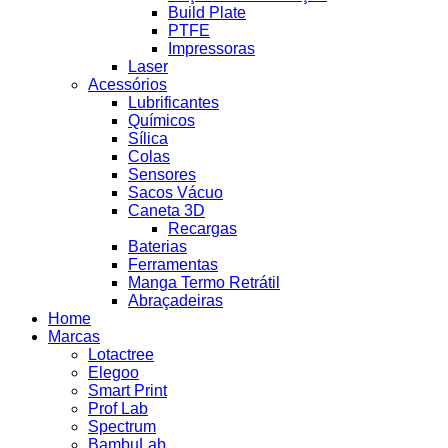
Build Plate
PTFE
Impressoras
Laser
Acessórios
Lubrificantes
Químicos
Sílica
Colas
Sensores
Sacos Vácuo
Caneta 3D
Recargas
Baterias
Ferramentas
Manga Termo Retrátil
Abraçadeiras
Home
Marcas
Lotactree
Elegoo
Smart Print
Prof Lab
Spectrum
BambuLab