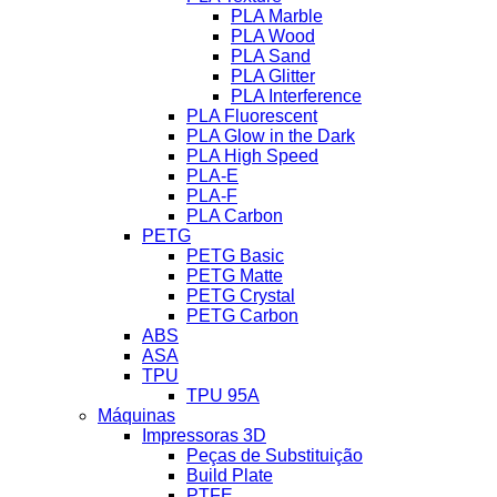
PLA Marble
PLA Wood
PLA Sand
PLA Glitter
PLA Interference
PLA Fluorescent
PLA Glow in the Dark
PLA High Speed
PLA-E
PLA-F
PLA Carbon
PETG
PETG Basic
PETG Matte
PETG Crystal
PETG Carbon
ABS
ASA
TPU
TPU 95A
Máquinas
Impressoras 3D
Peças de Substituição
Build Plate
PTFE