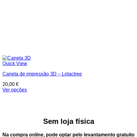
Quick View
Caneta de impressão 3D – Lotactree
20,00
€
Ver opções
This
product
has
multiple
variants.
Sem loja física
The
options
may
Na compra online, pode optar pelo
levantamento gratuito