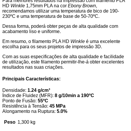
Para melhores resultados na impressão com filamento PLA
HD
Winkle
1,75mm PLA na cor
Ebony Brown
,
recomendamos utilizar uma temperatura de bico de 190-
230ºC e uma temperatura de base de 50-70ºC.
Dessa forma, poderá obter peças de alta qualidade com
acabamento liso e uniforme.
Em resumo, o filamento PLA HD
Winkle
é uma excelente
escolha para os seus projetos de impressão 3D.
Com as suas especificações de alta qualidade e facilidade
de utilização, este filamento permitir-lhe-á obter excelentes
resultados nas suas criações.
Principais Características:
Densidade:
1.24 g/cm³
Índice de Fluidez (MFR):
8 g/10min a 190ºC
Ponto de Fusão:
55ºC
Resistência à Tensão:
45 MPa
Alongamento na Ruptura:
5.0%
Peso
1,300 kg