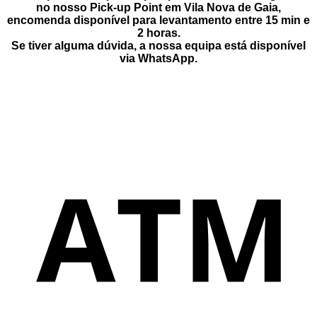
be
no nosso Pick-up Point
em
Vila Nova de Gaia
,
chosen
encomenda disponível para levantamento entre
15 min e
on
2 horas
.
the
Se tiver alguma dúvida, a nossa equipa está disponível
product
via
WhatsApp
.
page