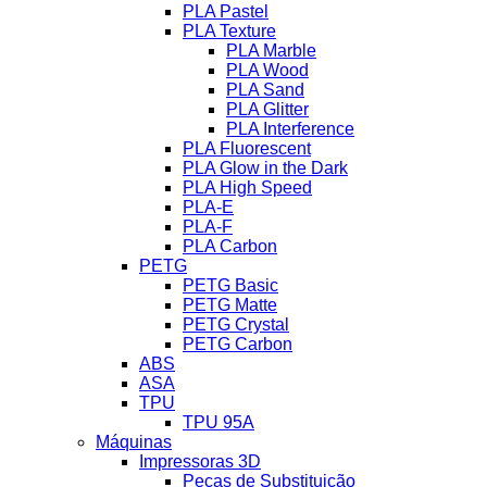
PLA Pastel
PLA Texture
PLA Marble
PLA Wood
PLA Sand
PLA Glitter
PLA Interference
PLA Fluorescent
PLA Glow in the Dark
PLA High Speed
PLA-E
PLA-F
PLA Carbon
PETG
PETG Basic
PETG Matte
PETG Crystal
PETG Carbon
ABS
ASA
TPU
TPU 95A
Máquinas
Impressoras 3D
Peças de Substituição