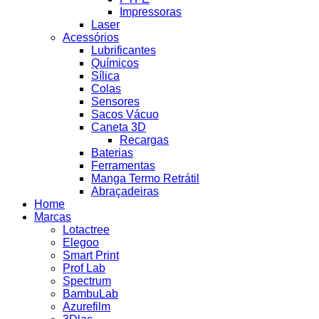
Impressoras
Laser
Acessórios
Lubrificantes
Químicos
Sílica
Colas
Sensores
Sacos Vácuo
Caneta 3D
Recargas
Baterias
Ferramentas
Manga Termo Retrátil
Abraçadeiras
Home
Marcas
Lotactree
Elegoo
Smart Print
Prof Lab
Spectrum
BambuLab
Azurefilm