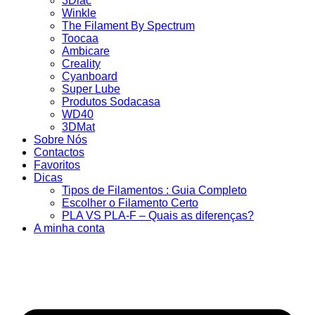
3Dlac
Winkle
The Filament By Spectrum
Toocaa
Ambicare
Creality
Cyanboard
Super Lube
Produtos Sodacasa
WD40
3DMat
Sobre Nós
Contactos
Favoritos
Dicas
Tipos de Filamentos : Guia Completo
Escolher o Filamento Certo
PLA VS PLA-F – Quais as diferenças?
A minha conta