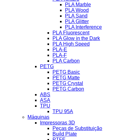
PLA Marble
PLA Wood
PLA Sand
PLA Glitter
PLA Interference
PLA Fluorescent
PLA Glow in the Dark
PLA High Speed
PLA-E
PLA-F
PLA Carbon
PETG
PETG Basic
PETG Matte
PETG Crystal
PETG Carbon
ABS
ASA
TPU
TPU 95A
Máquinas
Impressoras 3D
Peças de Substituição
Build Plate
PTFE