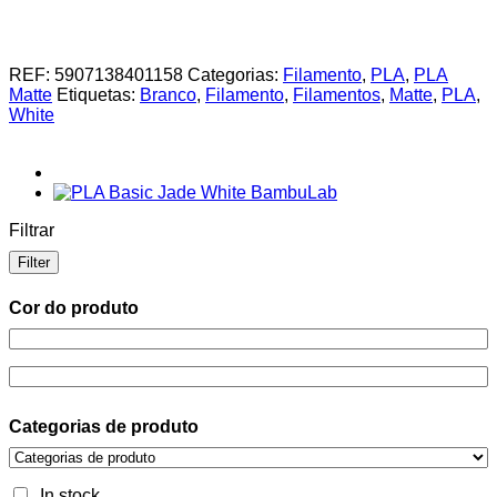
REF:
5907138401158
Categorias:
Filamento
,
PLA
,
PLA
Matte
Etiquetas:
Branco
,
Filamento
,
Filamentos
,
Matte
,
PLA
,
White
Filtrar
Filter
Cor do produto
Categorias de produto
In stock