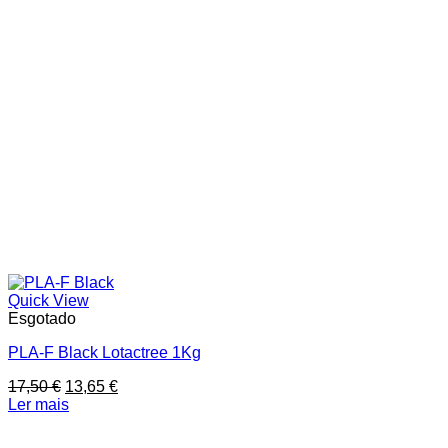
Quick View
Esgotado
PLA-F Black Lotactree 1Kg
O
O
17,50
€
13,65
€
preço
preço
Ler mais
original
atual
era:
é: