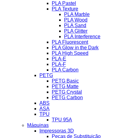
PLA Pastel
PLA Texture
PLA Marble
PLA Wood
PLA Sand
PLA Glitter
PLA Interference
PLA Fluorescent
PLA Glow in the Dark
PLA High Speed
PLA-E
PLA-F
PLA Carbon
PETG
PETG Basic
PETG Matte
PETG Crystal
PETG Carbon
ABS
ASA
TPU
TPU 95A
Máquinas
Impressoras 3D
Peças de Substituição