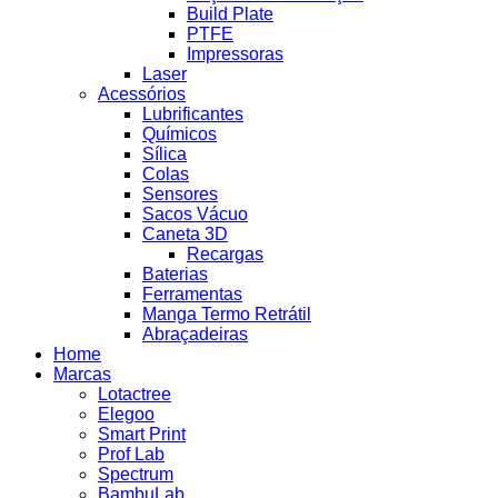
Build Plate
PTFE
Impressoras
Laser
Acessórios
Lubrificantes
Químicos
Sílica
Colas
Sensores
Sacos Vácuo
Caneta 3D
Recargas
Baterias
Ferramentas
Manga Termo Retrátil
Abraçadeiras
Home
Marcas
Lotactree
Elegoo
Smart Print
Prof Lab
Spectrum
BambuLab