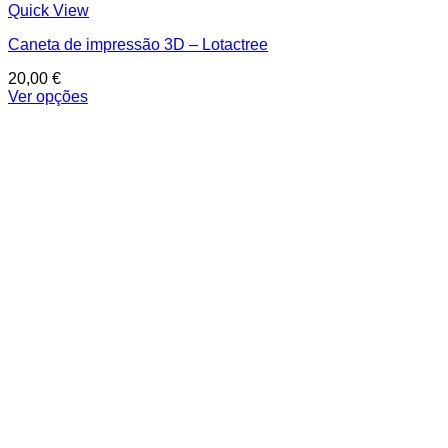
Quick View
Caneta de impressão 3D – Lotactree
20,00
€
Ver opções
This
product
has
multiple
variants.
The
options
may
be
chosen
on
the
product
page