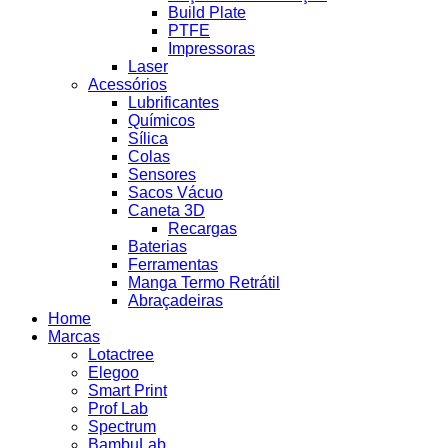
Build Plate
PTFE
Impressoras
Laser
Acessórios
Lubrificantes
Químicos
Sílica
Colas
Sensores
Sacos Vácuo
Caneta 3D
Recargas
Baterias
Ferramentas
Manga Termo Retrátil
Abraçadeiras
Home
Marcas
Lotactree
Elegoo
Smart Print
Prof Lab
Spectrum
BambuLab