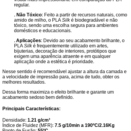
regular.
. Não Tóxico
: Feito a partir de recursos naturais, como
amido de milho, o PLA
Silk
é biodegradável e não
tóxico, sendo uma escolha segura para ambientes
domésticos e educacionais.
. Aplicações
: Devido ao seu acabamento brilhante, o
PLA
Silk
é frequentemente utilizado em artes,
bijuterias, decoração de interiores, protótipos que
exigem uma aparência atraente e em qualquer
aplicação onde a estética é prioridade.
Nesse sentido é recomendável ajustar a altura da camada e
a velocidade de impressão para, acima de tudo, obter os
melhores resultados.
Dessa forma maximiza o efeito brilhante e garante um
acabamento sedoso bem definido.
Principais Características:
Densidade:
1.21 g/cm³
Índice de Fluidez (MFR):
7.5 g/10min a 190ºC/2.16Kg
Ponto de Fusão:
55ºC