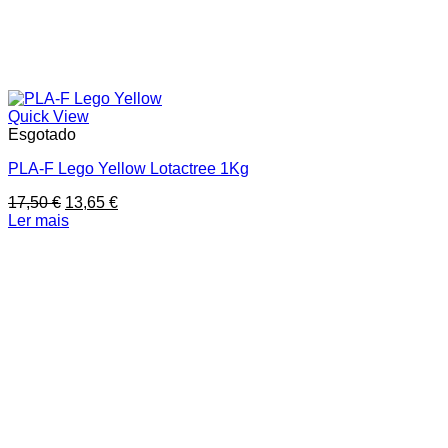
Quick View
Esgotado
PLA-F Lego Yellow Lotactree 1Kg
O
O
17,50
€
13,65
€
preço
preço
Ler mais
original
atual
era:
é:
17,50 €.
13,65 €.