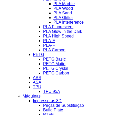
PLA Marble
PLA Wood
PLA Sand
PLA Glitter
PLA Interference
PLA Fluorescent
PLA Glow in the Dark
PLA High Speed
PLA-E
PLA-F
PLA Carbon
PETG
PETG Basic
PETG Matte
PETG Crystal
PETG Carbon
ABS
ASA
TPU
TPU 95A
Máquinas
Impressoras 3D
Peças de Substituição
Build Plate
PTFE