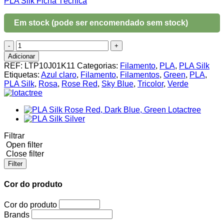
PLA Silk Ficha Técnica
Em stock (pode ser encomendado sem stock)
Quantidade
de
Adicionar
PLA
REF:
LTP10J01K11
Categorias:
Filamento
,
PLA
,
PLA Silk
Silk
Etiquetas:
Azul claro
,
Filamento
,
Filamentos
,
Green
,
PLA
,
Rose
PLA Silk
,
Rosa
,
Rose Red
,
Sky Blue
,
Tricolor
,
Verde
Red,
Sky
Blue,
Green
Lotactree
1Kg
Filtrar
Open filter
Close filter
Filter
Cor do produto
Cor do produto
Brands