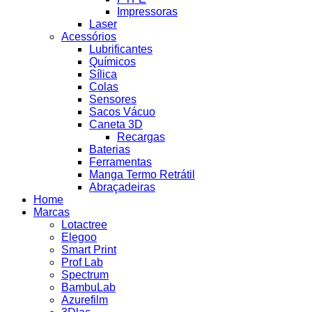
Impressoras
Laser
Acessórios
Lubrificantes
Químicos
Sílica
Colas
Sensores
Sacos Vácuo
Caneta 3D
Recargas
Baterias
Ferramentas
Manga Termo Retrátil
Abraçadeiras
Home
Marcas
Lotactree
Elegoo
Smart Print
Prof Lab
Spectrum
BambuLab
Azurefilm