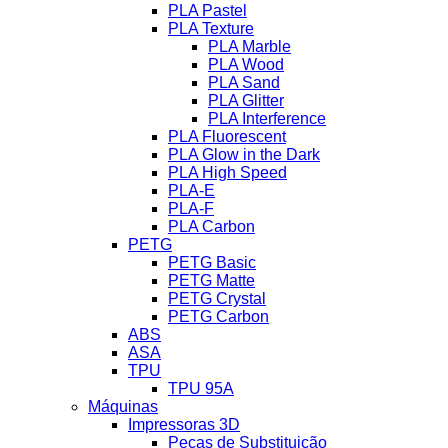
PLA Pastel
PLA Texture
PLA Marble
PLA Wood
PLA Sand
PLA Glitter
PLA Interference
PLA Fluorescent
PLA Glow in the Dark
PLA High Speed
PLA-E
PLA-F
PLA Carbon
PETG
PETG Basic
PETG Matte
PETG Crystal
PETG Carbon
ABS
ASA
TPU
TPU 95A
Máquinas
Impressoras 3D
Peças de Substituição