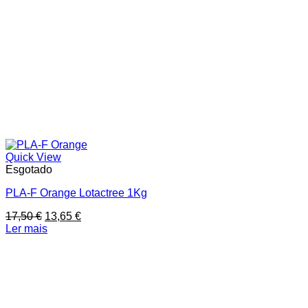
Quick View
Esgotado
PLA-F Orange Lotactree 1Kg
O
O
17,50
€
13,65
€
preço
preço
Ler mais
original
atual
era:
é:
17,50 €.
13,65 €.