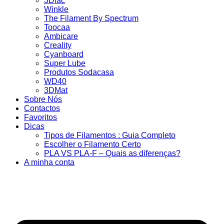
3Dlac
Winkle
The Filament By Spectrum
Toocaa
Ambicare
Creality
Cyanboard
Super Lube
Produtos Sodacasa
WD40
3DMat
Sobre Nós
Contactos
Favoritos
Dicas
Tipos de Filamentos : Guia Completo
Escolher o Filamento Certo
PLA VS PLA-F – Quais as diferenças?
A minha conta