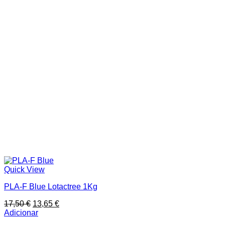
Quick View
PLA-F Blue Lotactree 1Kg
O
O
17,50
€
13,65
€
preço
preço
Adicionar
original
atual