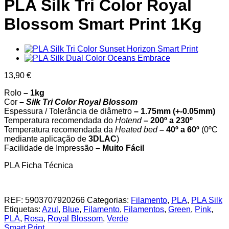
PLA Silk Tri Color Royal
Blossom Smart Print 1Kg
13,90
€
Rolo
– 1kg
Cor
–
Silk Tri Color Royal Blossom
Espessura / Tolerância de diâmetro
– 1.75mm (+-0.05mm)
Temperatura recomendada do
Hotend
– 200º a 230º
Temperatura recomendada da
Heated bed
– 40º a 60º
(0ºC
mediante aplicação de
3DLAC
)
Facilidade de Impressão
– Muito Fácil
PLA Ficha Técnica
REF:
5903707920266
Categorias:
Filamento
,
PLA
,
PLA Silk
Etiquetas:
Azul
,
Blue
,
Filamento
,
Filamentos
,
Green
,
Pink
,
PLA
,
Rosa
,
Royal Blossom
,
Verde
Smart Print