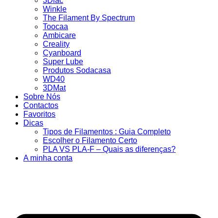
3Dlac
Winkle
The Filament By Spectrum
Toocaa
Ambicare
Creality
Cyanboard
Super Lube
Produtos Sodacasa
WD40
3DMat
Sobre Nós
Contactos
Favoritos
Dicas
Tipos de Filamentos : Guia Completo
Escolher o Filamento Certo
PLA VS PLA-F – Quais as diferenças?
A minha conta