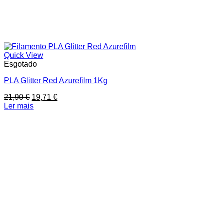
Quick View
Esgotado
PLA Glitter Red Azurefilm 1Kg
O
O
21,90
€
19,71
€
preço
preço
Ler mais
original
atual
era:
é:
21,90 €.
19,71 €.