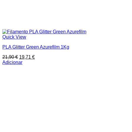
Quick View
PLA Glitter Green Azurefilm 1Kg
O
O
21,90
€
19,71
€
preço
preço
Adicionar
original
atual
era:
é:
21,90 €.
19,71 €.