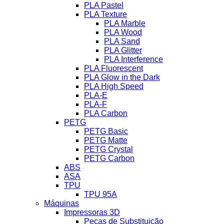
PLA Pastel
PLA Texture
PLA Marble
PLA Wood
PLA Sand
PLA Glitter
PLA Interference
PLA Fluorescent
PLA Glow in the Dark
PLA High Speed
PLA-E
PLA-F
PLA Carbon
PETG
PETG Basic
PETG Matte
PETG Crystal
PETG Carbon
ABS
ASA
TPU
TPU 95A
Máquinas
Impressoras 3D
Peças de Substituição