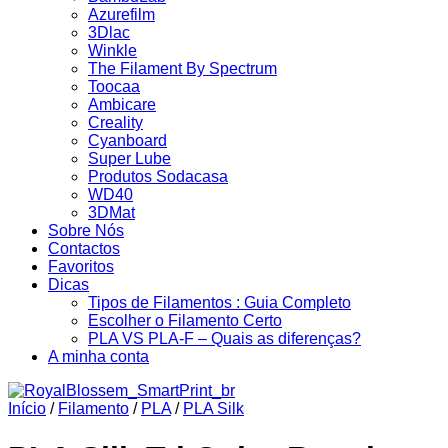
Azurefilm
3Dlac
Winkle
The Filament By Spectrum
Toocaa
Ambicare
Creality
Cyanboard
Super Lube
Produtos Sodacasa
WD40
3DMat
Sobre Nós
Contactos
Favoritos
Dicas
Tipos de Filamentos : Guia Completo
Escolher o Filamento Certo
PLA VS PLA-F – Quais as diferenças?
A minha conta
Início
/
Filamento
/
PLA
/
PLA Silk