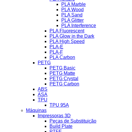
PLA Marble
PLA Wood
PLA Sand
PLA Glitter
PLA Interference
PLA Fluorescent
PLA Glow in the Dark
PLA High Speed
PLA-E
PLA-F
PLA Carbon
PETG
PETG Basic
PETG Matte
PETG Crystal
PETG Carbon
ABS
ASA
TPU
TPU 95A
Máquinas
Impressoras 3D
Peças de Substituição
Build Plate
PTFE