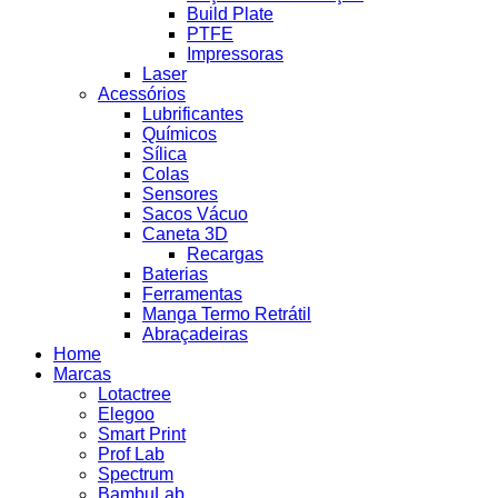
Build Plate
PTFE
Impressoras
Laser
Acessórios
Lubrificantes
Químicos
Sílica
Colas
Sensores
Sacos Vácuo
Caneta 3D
Recargas
Baterias
Ferramentas
Manga Termo Retrátil
Abraçadeiras
Home
Marcas
Lotactree
Elegoo
Smart Print
Prof Lab
Spectrum
BambuLab