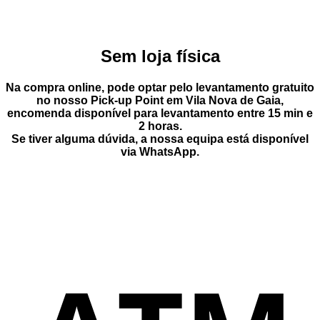
era:
é:
17,50 €.
13,65 €.
Sem loja física
Na compra online, pode optar pelo
levantamento gratuito
no nosso Pick-up Point
em
Vila Nova de Gaia
,
encomenda disponível para levantamento entre
15 min e
2 horas
.
Se tiver alguma dúvida, a nossa equipa está disponível
via
WhatsApp
.