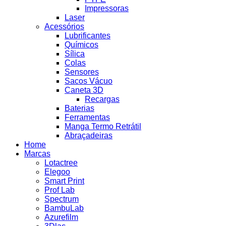
Impressoras
Laser
Acessórios
Lubrificantes
Químicos
Sílica
Colas
Sensores
Sacos Vácuo
Caneta 3D
Recargas
Baterias
Ferramentas
Manga Termo Retrátil
Abraçadeiras
Home
Marcas
Lotactree
Elegoo
Smart Print
Prof Lab
Spectrum
BambuLab
Azurefilm