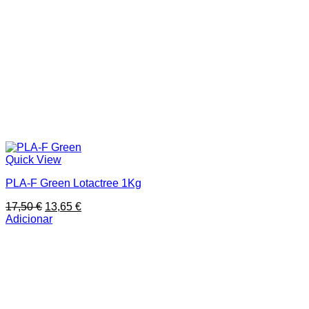
Quick View
PLA-F Green Lotactree 1Kg
O
O
17,50
€
13,65
€
preço
preço
Adicionar
original
atual
era:
é:
17,50 €.
13,65 €.