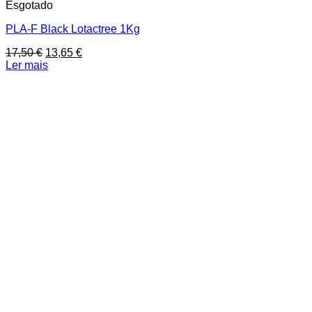
Esgotado
PLA-F Black Lotactree 1Kg
O
O
17,50
€
13,65
€
preço
preço
Ler mais
original
atual
era:
é:
17,50 €.
13,65 €.