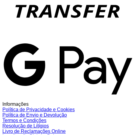
G
Informações
Política de Privacidade e Cookies
Política de Envio e Devolução
Termos e Condições
Resolução de Litígios
Livro de Reclamações Online