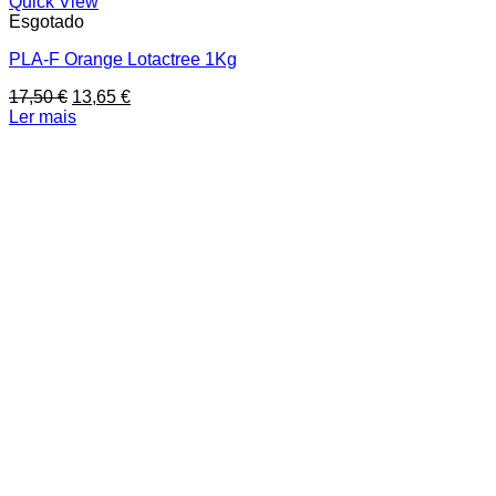
Quick View
Esgotado
PLA-F Orange Lotactree 1Kg
O
O
17,50
€
13,65
€
preço
preço
Ler mais
original
atual
era:
é:
17,50 €.
13,65 €.