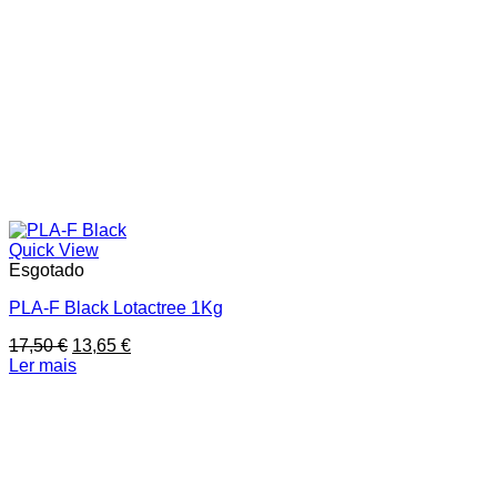
Quick View
Esgotado
PLA-F Black Lotactree 1Kg
O
O
17,50
€
13,65
€
preço
preço
Ler mais
original
atual
era:
é:
17,50 €.
13,65 €.