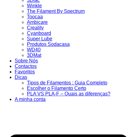
3Dlac
Winkle
The Filament By Spectrum
Toocaa
Ambicare
Creality
Cyanboard
Super Lube
Produtos Sodacasa
WD40
3DMat
Sobre Nós
Contactos
Favoritos
Dicas
Tipos de Filamentos : Guia Completo
Escolher o Filamento Certo
PLA VS PLA-F – Quais as diferenças?
A minha conta