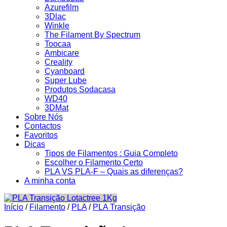
Azurefilm
3Dlac
Winkle
The Filament By Spectrum
Toocaa
Ambicare
Creality
Cyanboard
Super Lube
Produtos Sodacasa
WD40
3DMat
Sobre Nós
Contactos
Favoritos
Dicas
Tipos de Filamentos : Guia Completo
Escolher o Filamento Certo
PLA VS PLA-F – Quais as diferenças?
A minha conta
Início
/
Filamento
/
PLA
/
PLA Transição