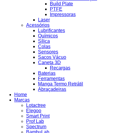
Build Plate
PTFE
Impressoras
Laser
Acessórios
Lubrificantes
Químicos
Sílica
Colas
Sensores
Sacos Vácuo
Caneta 3D
Recargas
Baterias
Ferramentas
Manga Termo Retrátil
Abraçadeiras
Home
Marcas
Lotactree
Elegoo
Smart Print
Prof Lab
Spectrum
BambuLab