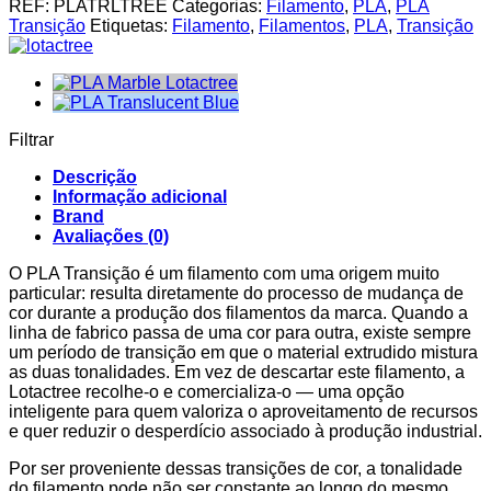
REF:
PLATRLTREE
Categorias:
Filamento
,
PLA
,
PLA
Transição
Transição
Etiquetas:
Filamento
,
Filamentos
,
PLA
,
Transição
Lotactree
1Kg
Filtrar
Descrição
Informação adicional
Brand
Avaliações (0)
O PLA Transição é um filamento com uma origem muito
particular: resulta diretamente do processo de mudança de
cor durante a produção dos filamentos da marca. Quando a
linha de fabrico passa de uma cor para outra, existe sempre
um período de transição em que o material extrudido mistura
as duas tonalidades. Em vez de descartar este filamento, a
Lotactree recolhe-o e comercializa-o — uma opção
inteligente para quem valoriza o aproveitamento de recursos
e quer reduzir o desperdício associado à produção industrial.
Por ser proveniente dessas transições de cor, a tonalidade
do filamento pode não ser constante ao longo do mesmo