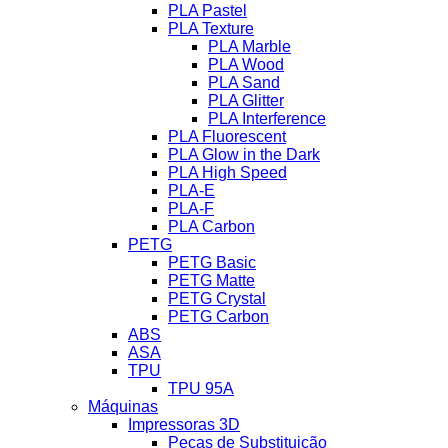
PLA Pastel
PLA Texture
PLA Marble
PLA Wood
PLA Sand
PLA Glitter
PLA Interference
PLA Fluorescent
PLA Glow in the Dark
PLA High Speed
PLA-E
PLA-F
PLA Carbon
PETG
PETG Basic
PETG Matte
PETG Crystal
PETG Carbon
ABS
ASA
TPU
TPU 95A
Máquinas
Impressoras 3D
Peças de Substituição