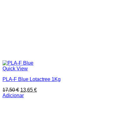
Quick View
PLA-F Blue Lotactree 1Kg
O
O
17,50
€
13,65
€
preço
preço
Adicionar
original
atual
era:
é:
17,50 €.
13,65 €.