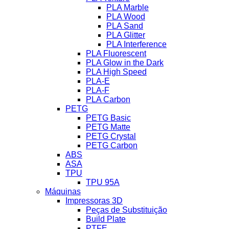
PLA Marble
PLA Wood
PLA Sand
PLA Glitter
PLA Interference
PLA Fluorescent
PLA Glow in the Dark
PLA High Speed
PLA-E
PLA-F
PLA Carbon
PETG
PETG Basic
PETG Matte
PETG Crystal
PETG Carbon
ABS
ASA
TPU
TPU 95A
Máquinas
Impressoras 3D
Peças de Substituição
Build Plate
PTFE