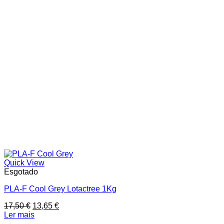
Quick View
Esgotado
PLA-F Cool Grey Lotactree 1Kg
O
O
17,50
€
13,65
€
preço
preço
Ler mais
original
atual