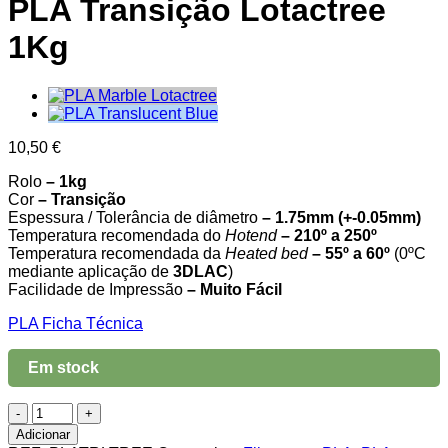
PLA Transição Lotactree
1Kg
10,50
€
Rolo
– 1kg
Cor
– Transição
Espessura / Tolerância de diâmetro
– 1.75mm (+-0.05mm)
Temperatura recomendada do
Hotend
– 210º a 250º
Temperatura recomendada da
Heated bed
– 55º a 60º
(0ºC
mediante aplicação de
3DLAC
)
Facilidade de Impressão
– Muito Fácil
PLA Ficha Técnica
Em stock
Quantidade
de
Adicionar
PLA