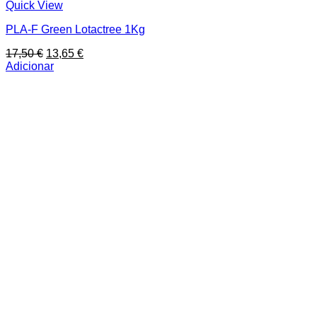
Quick View
PLA-F Green Lotactree 1Kg
O
O
17,50
€
13,65
€
preço
preço
Adicionar
original
atual
era:
é:
17,50 €.
13,65 €.