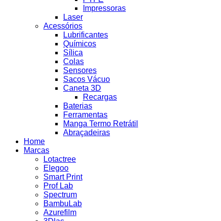
Impressoras
Laser
Acessórios
Lubrificantes
Químicos
Sílica
Colas
Sensores
Sacos Vácuo
Caneta 3D
Recargas
Baterias
Ferramentas
Manga Termo Retrátil
Abraçadeiras
Home
Marcas
Lotactree
Elegoo
Smart Print
Prof Lab
Spectrum
BambuLab
Azurefilm