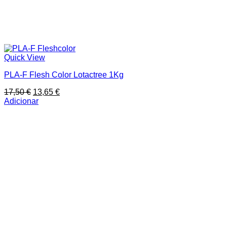
Quick View
PLA-F Flesh Color Lotactree 1Kg
O
O
17,50
€
13,65
€
preço
preço
Adicionar
original
atual
era:
é:
17,50 €.
13,65 €.