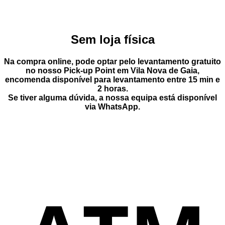
era:
é:
17,50 €.
13,65 €.
Sem loja física
Na compra online, pode optar pelo
levantamento gratuito
no nosso Pick-up Point
em
Vila Nova de Gaia
,
encomenda disponível para levantamento entre
15 min e
2 horas
.
Se tiver alguma dúvida, a nossa equipa está disponível
via
WhatsApp
.