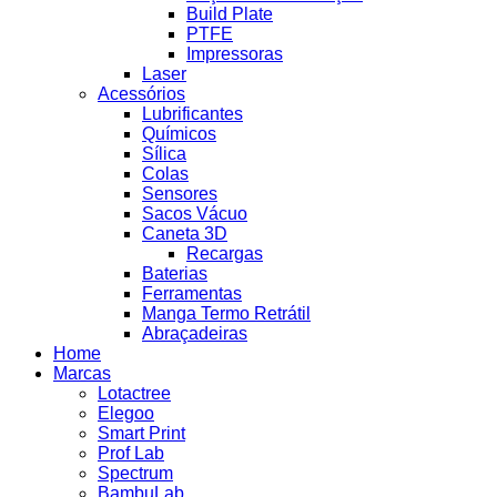
Build Plate
PTFE
Impressoras
Laser
Acessórios
Lubrificantes
Químicos
Sílica
Colas
Sensores
Sacos Vácuo
Caneta 3D
Recargas
Baterias
Ferramentas
Manga Termo Retrátil
Abraçadeiras
Home
Marcas
Lotactree
Elegoo
Smart Print
Prof Lab
Spectrum
BambuLab