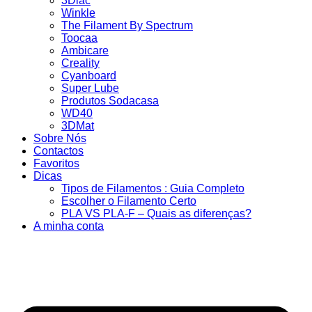
3Dlac
Winkle
The Filament By Spectrum
Toocaa
Ambicare
Creality
Cyanboard
Super Lube
Produtos Sodacasa
WD40
3DMat
Sobre Nós
Contactos
Favoritos
Dicas
Tipos de Filamentos : Guia Completo
Escolher o Filamento Certo
PLA VS PLA-F – Quais as diferenças?
A minha conta