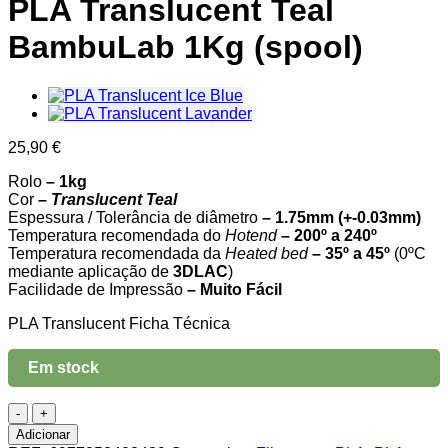
PLA Translucent Teal
BambuLab 1Kg (spool)
25,90
€
Rolo
– 1kg
Cor
–
Translucent Teal
Espessura / Tolerância de diâmetro
– 1.75mm (+-0.03mm)
Temperatura recomendada do
Hotend
– 200º a 240º
Temperatura recomendada da
Heated
bed
– 35º a 45º
(0ºC
mediante aplicação de
3DLAC
)
Facilidade de Impressão
– Muito Fácil
PLA Translucent Ficha Técnica
Em stock
Quantidade
de
Adicionar
PLA