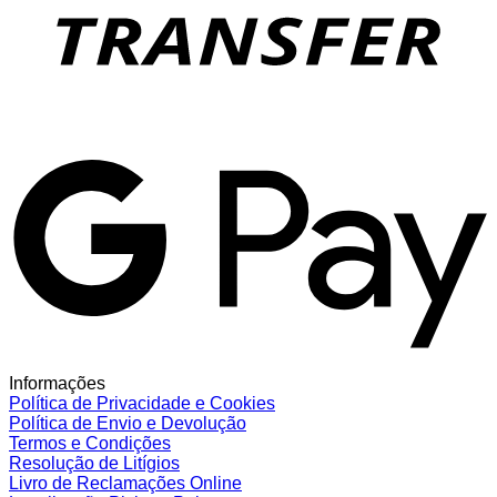
G
Informações
Política de Privacidade e Cookies
Política de Envio e Devolução
Termos e Condições
Resolução de Litígios
Livro de Reclamações Online