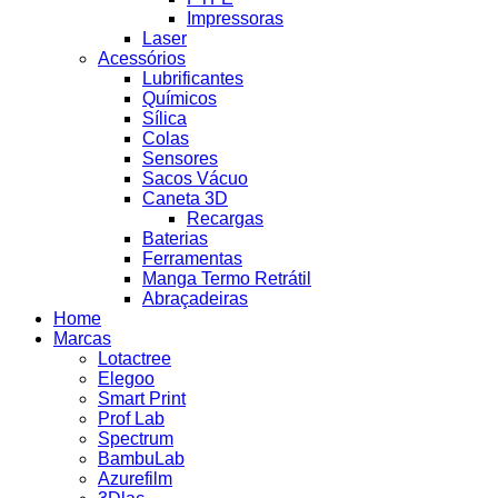
Impressoras
Laser
Acessórios
Lubrificantes
Químicos
Sílica
Colas
Sensores
Sacos Vácuo
Caneta 3D
Recargas
Baterias
Ferramentas
Manga Termo Retrátil
Abraçadeiras
Home
Marcas
Lotactree
Elegoo
Smart Print
Prof Lab
Spectrum
BambuLab
Azurefilm