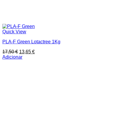
Quick View
PLA-F Green Lotactree 1Kg
O
O
17,50
€
13,65
€
preço
preço
Adicionar
original
atual
era:
é:
17,50 €.
13,65 €.