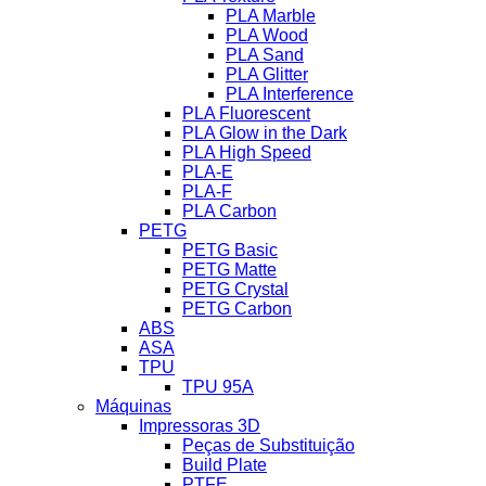
PLA Marble
PLA Wood
PLA Sand
PLA Glitter
PLA Interference
PLA Fluorescent
PLA Glow in the Dark
PLA High Speed
PLA-E
PLA-F
PLA Carbon
PETG
PETG Basic
PETG Matte
PETG Crystal
PETG Carbon
ABS
ASA
TPU
TPU 95A
Máquinas
Impressoras 3D
Peças de Substituição
Build Plate
PTFE