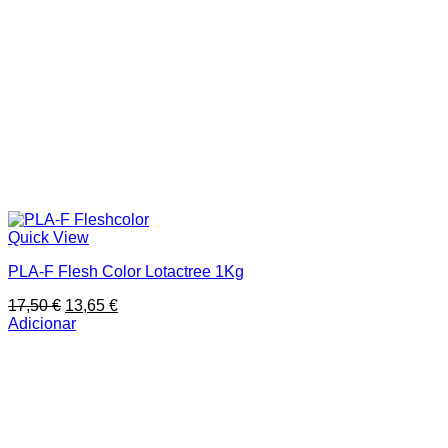
Quick View
PLA-F Flesh Color Lotactree 1Kg
O
O
17,50
€
13,65
€
preço
preço
Adicionar
original
atual
era:
é:
17,50 €.
13,65 €.