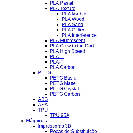
PLA Pastel
PLA Texture
PLA Marble
PLA Wood
PLA Sand
PLA Glitter
PLA Interference
PLA Fluorescent
PLA Glow in the Dark
PLA High Speed
PLA-E
PLA-F
PLA Carbon
PETG
PETG Basic
PETG Matte
PETG Crystal
PETG Carbon
ABS
ASA
TPU
TPU 95A
Máquinas
Impressoras 3D
Peças de Substituição