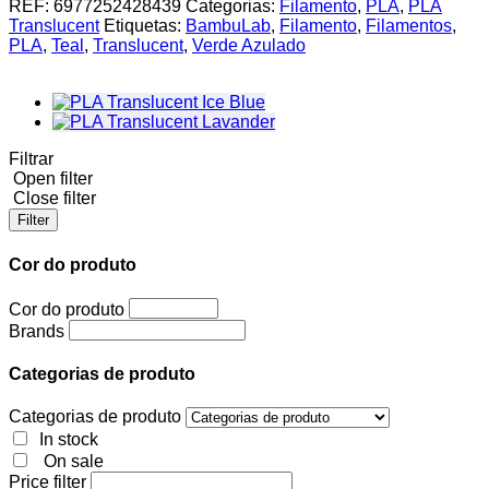
REF:
6977252428439
Categorias:
Filamento
,
PLA
,
PLA
Translucent
Translucent
Etiquetas:
BambuLab
,
Filamento
,
Filamentos
,
Teal
PLA
,
Teal
,
Translucent
,
Verde Azulado
BambuLab
1Kg
(spool)
Filtrar
Open filter
Close filter
Filter
Cor do produto
Cor do produto
Brands
Categorias de produto
Categorias de produto
In stock
On sale
Price filter