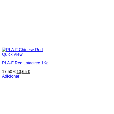
Quick View
PLA-F Red Lotactree 1Kg
O
O
17,50
€
13,65
€
preço
preço
Adicionar
original
atual
era:
é:
17,50 €.
13,65 €.