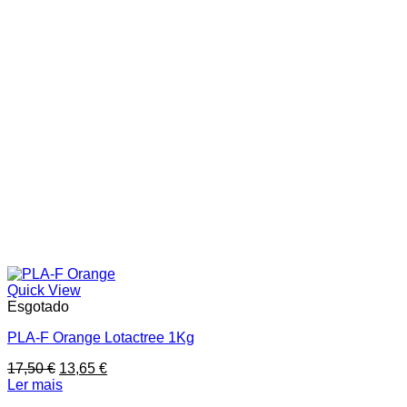
Quick View
Esgotado
PLA-F Orange Lotactree 1Kg
O
O
17,50
€
13,65
€
preço
preço
Ler mais
original
atual