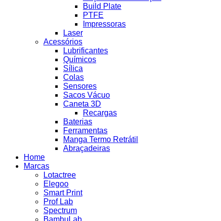
Build Plate
PTFE
Impressoras
Laser
Acessórios
Lubrificantes
Químicos
Sílica
Colas
Sensores
Sacos Vácuo
Caneta 3D
Recargas
Baterias
Ferramentas
Manga Termo Retrátil
Abraçadeiras
Home
Marcas
Lotactree
Elegoo
Smart Print
Prof Lab
Spectrum
BambuLab