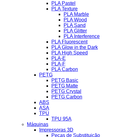
PLA Pastel
PLA Texture
PLA Marble
PLA Wood
PLA Sand
PLA Glitter
PLA Interference
PLA Fluorescent
PLA Glow in the Dark
PLA High Speed
PLA-E
PLA-F
PLA Carbon
PETG
PETG Basic
PETG Matte
PETG Crystal
PETG Carbon
ABS
ASA
TPU
TPU 95A
Máquinas
Impressoras 3D
Peças de Substituição