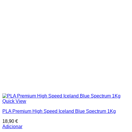
Categorias de produto
In stock
On sale
Price filter
Text search
Quick View
PLA Premium High Speed Iceland Blue Spectrum 1Kg
18,90
€
Adicionar