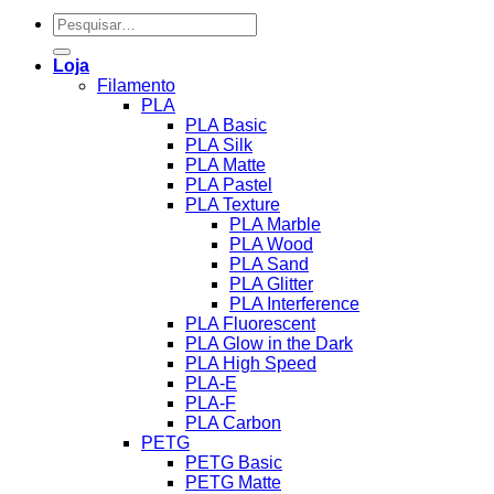
Pesquisar
por:
Loja
Filamento
PLA
PLA Basic
PLA Silk
PLA Matte
PLA Pastel
PLA Texture
PLA Marble
PLA Wood
PLA Sand
PLA Glitter
PLA Interference
PLA Fluorescent
PLA Glow in the Dark
PLA High Speed
PLA-E
PLA-F
PLA Carbon
PETG
PETG Basic
PETG Matte