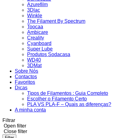
Azurefilm
3Dlac
Winkle
The Filament By Spectrum
Toocaa
Ambicare
Creality
Cyanboard
Super Lube
Produtos Sodacasa
WD40
3DMat
Sobre Nós
Contactos
Favoritos
Dicas
Tipos de Filamentos : Guia Completo
Escolher o Filamento Certo
PLA VS PLA-F – Quais as diferenças?
A minha conta
Filtrar
Open filter
Close filter
Filter