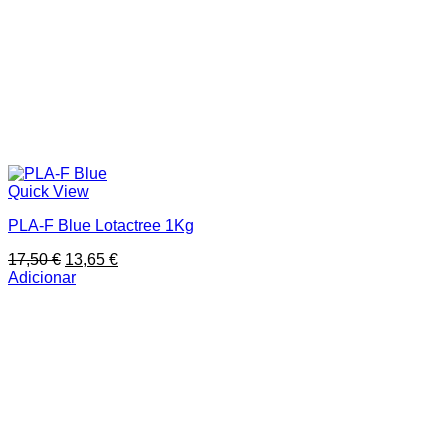
Quick View
PLA-F Blue Lotactree 1Kg
O
O
17,50
€
13,65
€
preço
preço
Adicionar
original
atual
era:
é:
17,50 €.
13,65 €.