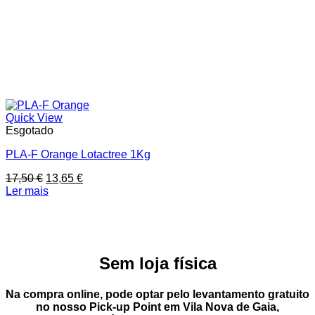
Quick View
Esgotado
PLA-F Orange Lotactree 1Kg
O
O
17,50
€
13,65
€
preço
preço
Ler mais
original
atual
era:
é:
17,50 €.
13,65 €.
Sem loja física
Na compra online, pode optar pelo
levantamento gratuito
no nosso Pick-up Point
em
Vila Nova de Gaia
,