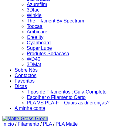
Azurefilm
3Dlac
Winkle
The Filament By Spectrum
Toocaa
Ambicare
Creality
Cyanboard
Super Lube
Produtos Sodacasa
WD40
3DMat
Sobre Nós
Contactos
Favoritos
Dicas
Tipos de Filamentos : Guia Completo
Escolher o Filamento Certo
PLA VS PLA-F – Quais as diferenças?
A minha conta
Início
/
Filamento
/
PLA
/
PLA Matte