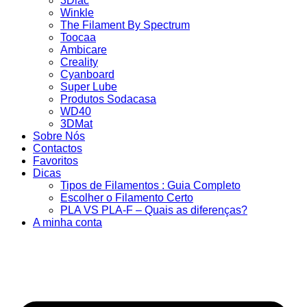
3Dlac
Winkle
The Filament By Spectrum
Toocaa
Ambicare
Creality
Cyanboard
Super Lube
Produtos Sodacasa
WD40
3DMat
Sobre Nós
Contactos
Favoritos
Dicas
Tipos de Filamentos : Guia Completo
Escolher o Filamento Certo
PLA VS PLA-F – Quais as diferenças?
A minha conta