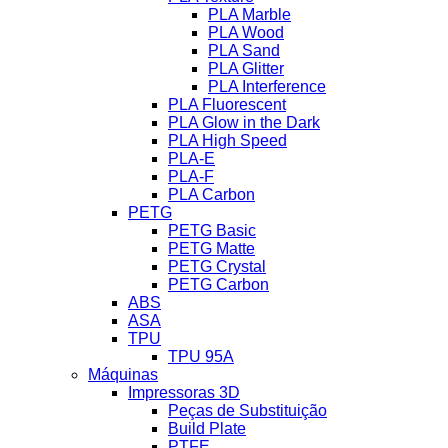
PLA Marble
PLA Wood
PLA Sand
PLA Glitter
PLA Interference
PLA Fluorescent
PLA Glow in the Dark
PLA High Speed
PLA-E
PLA-F
PLA Carbon
PETG
PETG Basic
PETG Matte
PETG Crystal
PETG Carbon
ABS
ASA
TPU
TPU 95A
Máquinas
Impressoras 3D
Peças de Substituição
Build Plate
PTFE