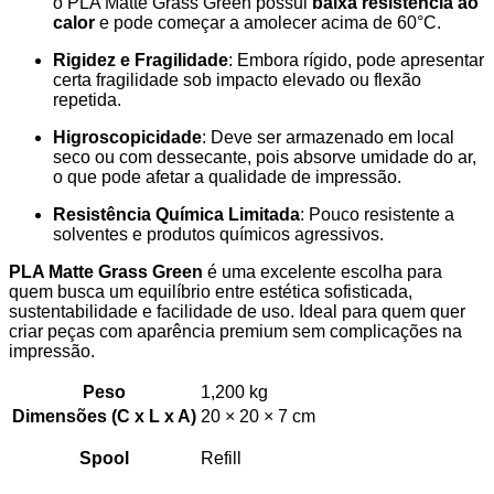
o PLA Matte Grass Green possui
baixa resistência ao
calor
e pode começar a amolecer acima de 60°C.
Rigidez e Fragilidade
: Embora rígido, pode apresentar
certa fragilidade sob impacto elevado ou flexão
repetida.
Higroscopicidade
: Deve ser armazenado em local
seco ou com dessecante, pois absorve umidade do ar,
o que pode afetar a qualidade de impressão.
Resistência Química Limitada
: Pouco resistente a
solventes e produtos químicos agressivos.
PLA Matte Grass Green
é uma excelente escolha para
quem busca um equilíbrio entre estética sofisticada,
sustentabilidade e facilidade de uso. Ideal para quem quer
criar peças com aparência premium sem complicações na
impressão.
Peso
1,200 kg
Dimensões (C x L x A)
20 × 20 × 7 cm
Spool
Refill