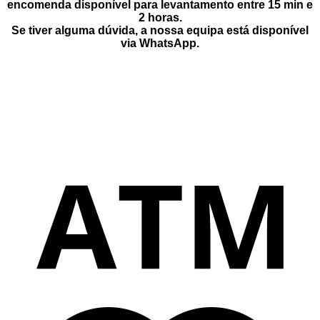
encomenda disponível para levantamento entre
15 min e
2 horas
.
Se tiver alguma dúvida, a nossa equipa está disponível
via
WhatsApp
.
M