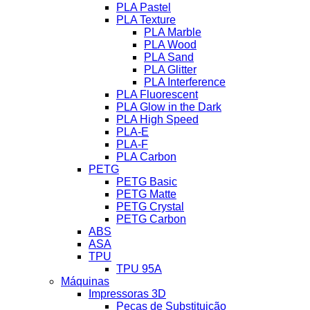
PLA Pastel
PLA Texture
PLA Marble
PLA Wood
PLA Sand
PLA Glitter
PLA Interference
PLA Fluorescent
PLA Glow in the Dark
PLA High Speed
PLA-E
PLA-F
PLA Carbon
PETG
PETG Basic
PETG Matte
PETG Crystal
PETG Carbon
ABS
ASA
TPU
TPU 95A
Máquinas
Impressoras 3D
Peças de Substituição