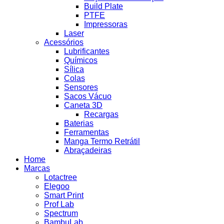
Build Plate
PTFE
Impressoras
Laser
Acessórios
Lubrificantes
Químicos
Sílica
Colas
Sensores
Sacos Vácuo
Caneta 3D
Recargas
Baterias
Ferramentas
Manga Termo Retrátil
Abraçadeiras
Home
Marcas
Lotactree
Elegoo
Smart Print
Prof Lab
Spectrum
BambuLab