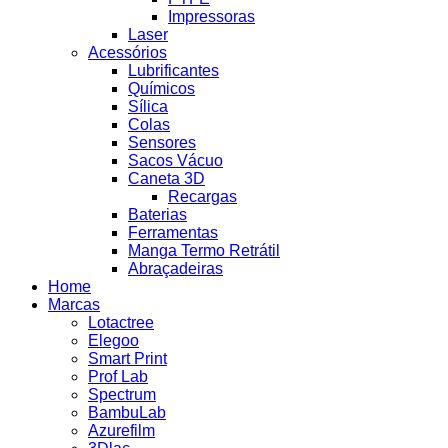
Impressoras
Laser
Acessórios
Lubrificantes
Químicos
Sílica
Colas
Sensores
Sacos Vácuo
Caneta 3D
Recargas
Baterias
Ferramentas
Manga Termo Retrátil
Abraçadeiras
Home
Marcas
Lotactree
Elegoo
Smart Print
Prof Lab
Spectrum
BambuLab
Azurefilm