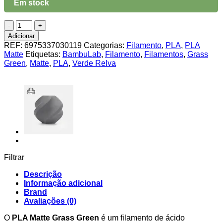
Em stock
Quantidade
de
Adicionar
PLA
REF:
6975337030119
Categorias:
Filamento
,
PLA
,
PLA
Matte
Matte
Etiquetas:
BambuLab
,
Filamento
,
Filamentos
,
Grass
Grass
Green
,
Matte
,
PLA
,
Verde Relva
Green
BambuLab
1Kg
(refill)
Filtrar
Descrição
Informação adicional
Brand
Avaliações (0)
O
PLA Matte Grass Green
é um filamento de ácido