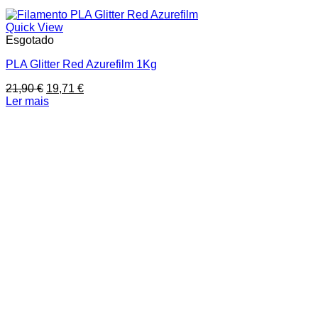
Quick View
Esgotado
PLA Glitter Red Azurefilm 1Kg
O
O
21,90
€
19,71
€
preço
preço
Ler mais
original
atual
era:
é:
21,90 €.
19,71 €.