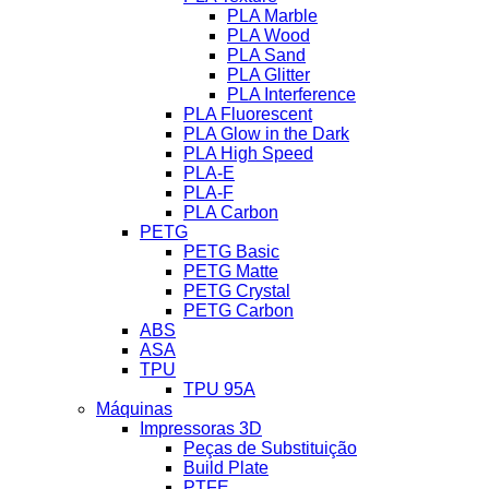
PLA Marble
PLA Wood
PLA Sand
PLA Glitter
PLA Interference
PLA Fluorescent
PLA Glow in the Dark
PLA High Speed
PLA-E
PLA-F
PLA Carbon
PETG
PETG Basic
PETG Matte
PETG Crystal
PETG Carbon
ABS
ASA
TPU
TPU 95A
Máquinas
Impressoras 3D
Peças de Substituição
Build Plate
PTFE