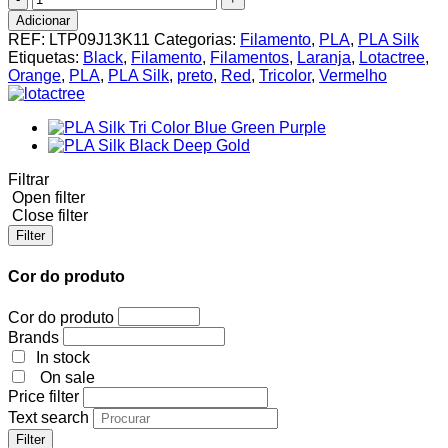
de
Adicionar
PLA
REF:
LTP09J13K11
Categorias:
Filamento
,
PLA
,
PLA Silk
Silk
Etiquetas:
Black
,
Filamento
,
Filamentos
,
Laranja
,
Lotactree
,
Black
Orange
,
PLA
,
PLA Silk
,
preto
,
Red
,
Tricolor
,
Vermelho
Red
Orange
Lotactree
1Kg
Filtrar
Open filter
Close filter
Filter
Cor do produto
Cor do produto
Brands
In stock
On sale
Price filter
Text search
Filter