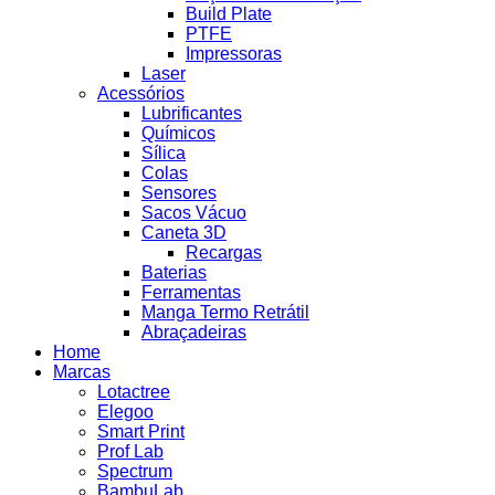
Build Plate
PTFE
Impressoras
Laser
Acessórios
Lubrificantes
Químicos
Sílica
Colas
Sensores
Sacos Vácuo
Caneta 3D
Recargas
Baterias
Ferramentas
Manga Termo Retrátil
Abraçadeiras
Home
Marcas
Lotactree
Elegoo
Smart Print
Prof Lab
Spectrum
BambuLab