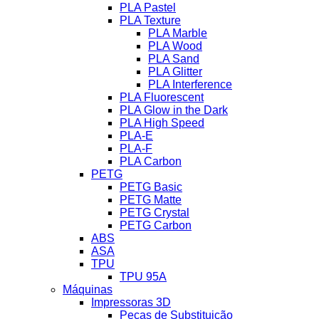
PLA Pastel
PLA Texture
PLA Marble
PLA Wood
PLA Sand
PLA Glitter
PLA Interference
PLA Fluorescent
PLA Glow in the Dark
PLA High Speed
PLA-E
PLA-F
PLA Carbon
PETG
PETG Basic
PETG Matte
PETG Crystal
PETG Carbon
ABS
ASA
TPU
TPU 95A
Máquinas
Impressoras 3D
Peças de Substituição