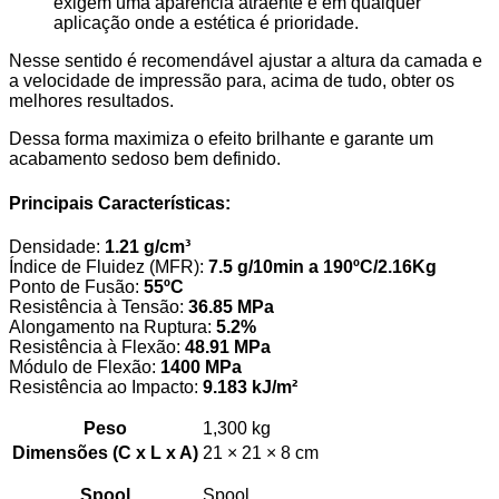
exigem uma aparência atraente e em qualquer
aplicação onde a estética é prioridade.
Nesse sentido é recomendável ajustar a altura da camada e
a velocidade de impressão para, acima de tudo, obter os
melhores resultados.
Dessa forma maximiza o efeito brilhante e garante um
acabamento sedoso bem definido.
Principais Características:
Densidade:
1.21 g/cm³
Índice de Fluidez (MFR):
7.5 g/10min a 190ºC/2.16Kg
Ponto de Fusão:
55ºC
Resistência à Tensão:
36.85 MPa
Alongamento na Ruptura:
5.2%
Resistência à Flexão:
48.91 MPa
Módulo de Flexão:
1400 MPa
Resistência ao Impacto:
9.183 kJ/m²
Peso
1,300 kg
Dimensões (C x L x A)
21 × 21 × 8 cm
Spool
Spool