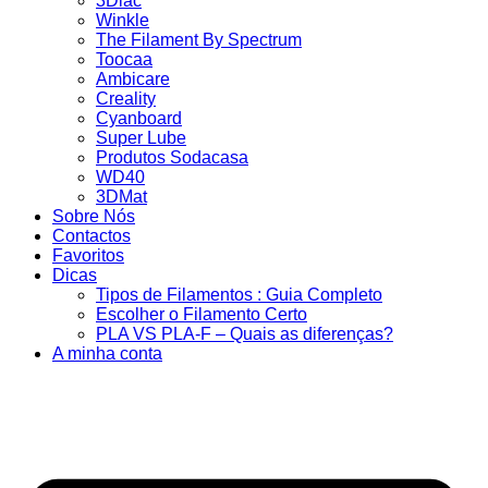
3Dlac
Winkle
The Filament By Spectrum
Toocaa
Ambicare
Creality
Cyanboard
Super Lube
Produtos Sodacasa
WD40
3DMat
Sobre Nós
Contactos
Favoritos
Dicas
Tipos de Filamentos : Guia Completo
Escolher o Filamento Certo
PLA VS PLA-F – Quais as diferenças?
A minha conta