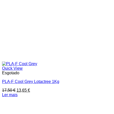
Quick View
Esgotado
PLA-F Cool Grey Lotactree 1Kg
O
O
17,50
€
13,65
€
preço
preço
Ler mais
original
atual
era:
é:
17,50 €.
13,65 €.