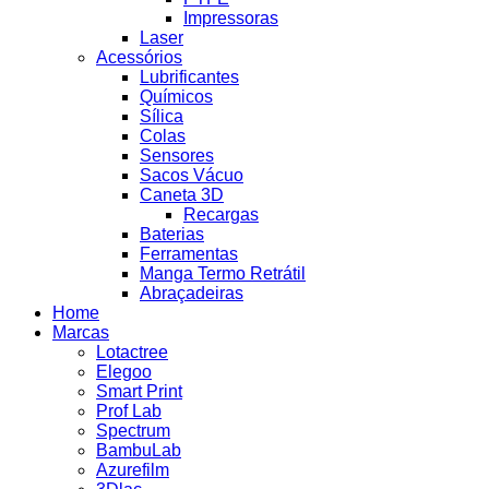
Impressoras
Laser
Acessórios
Lubrificantes
Químicos
Sílica
Colas
Sensores
Sacos Vácuo
Caneta 3D
Recargas
Baterias
Ferramentas
Manga Termo Retrátil
Abraçadeiras
Home
Marcas
Lotactree
Elegoo
Smart Print
Prof Lab
Spectrum
BambuLab
Azurefilm