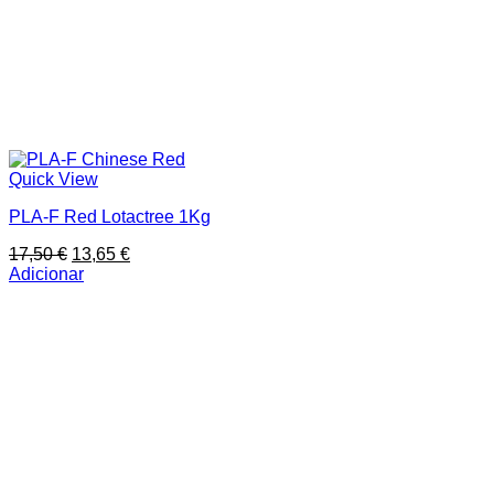
Quick View
PLA-F Red Lotactree 1Kg
O
O
17,50
€
13,65
€
preço
preço
Adicionar
original
atual
era:
é:
17,50 €.
13,65 €.