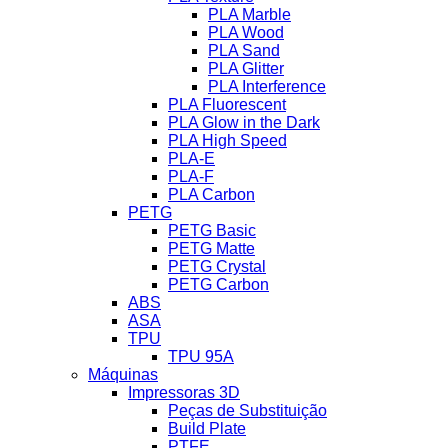
PLA Marble
PLA Wood
PLA Sand
PLA Glitter
PLA Interference
PLA Fluorescent
PLA Glow in the Dark
PLA High Speed
PLA-E
PLA-F
PLA Carbon
PETG
PETG Basic
PETG Matte
PETG Crystal
PETG Carbon
ABS
ASA
TPU
TPU 95A
Máquinas
Impressoras 3D
Peças de Substituição
Build Plate
PTFE