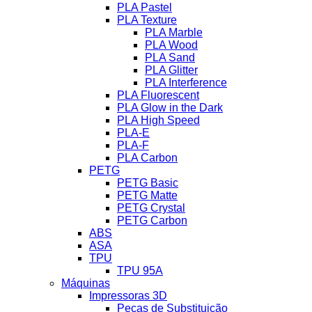
PLA Pastel
PLA Texture
PLA Marble
PLA Wood
PLA Sand
PLA Glitter
PLA Interference
PLA Fluorescent
PLA Glow in the Dark
PLA High Speed
PLA-E
PLA-F
PLA Carbon
PETG
PETG Basic
PETG Matte
PETG Crystal
PETG Carbon
ABS
ASA
TPU
TPU 95A
Máquinas
Impressoras 3D
Peças de Substituição