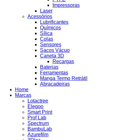
Impressoras
Laser
Acessórios
Lubrificantes
Químicos
Sílica
Colas
Sensores
Sacos Vácuo
Caneta 3D
Recargas
Baterias
Ferramentas
Manga Termo Retrátil
Abraçadeiras
Home
Marcas
Lotactree
Elegoo
Smart Print
Prof Lab
Spectrum
BambuLab
Azurefilm