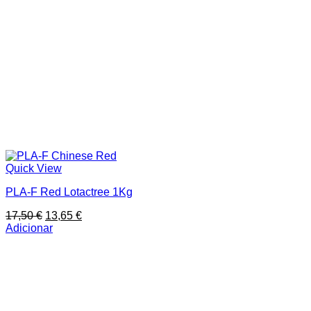
Quick View
PLA-F Red Lotactree 1Kg
O
O
17,50
€
13,65
€
preço
preço
Adicionar
original
atual
era:
é:
17,50 €.
13,65 €.