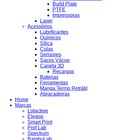
Build Plate
PTFE
Impressoras
Laser
Acessórios
Lubrificantes
Químicos
Sílica
Colas
Sensores
Sacos Vácuo
Caneta 3D
Recargas
Baterias
Ferramentas
Manga Termo Retrátil
Abraçadeiras
Home
Marcas
Lotactree
Elegoo
Smart Print
Prof Lab
Spectrum
BambuLab