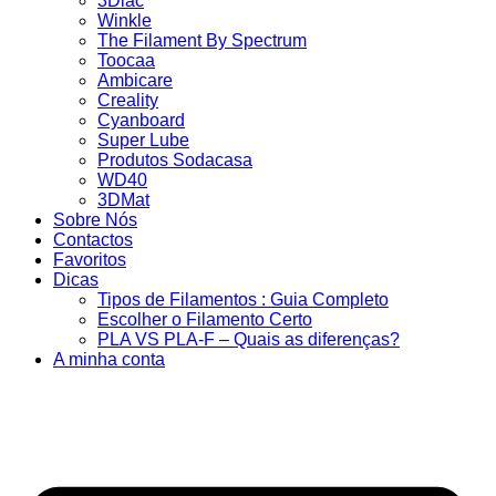
3Dlac
Winkle
The Filament By Spectrum
Toocaa
Ambicare
Creality
Cyanboard
Super Lube
Produtos Sodacasa
WD40
3DMat
Sobre Nós
Contactos
Favoritos
Dicas
Tipos de Filamentos : Guia Completo
Escolher o Filamento Certo
PLA VS PLA-F – Quais as diferenças?
A minha conta