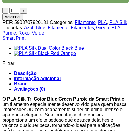
Quantidade
de
Adicionar
PLA
REF:
5903707920181
Categorias:
Filamento
,
PLA
,
PLA Silk
Silk
Etiquetas:
Azul
,
Blue
,
Filamento
,
Filamentos
,
Green
,
PLA
,
Tri
Purple
,
Roxo
,
Verde
Color
Smart Print
Blue
Green
Purple
Smart
Print
Filtrar
1Kg
Descrição
Informação adicional
Brand
Avaliações (0)
O
PLA Silk Tri Color Blue Green Purple da Smart Print
é
um filamento especialmente desenvolvido para quem busca
impressões 3D com acabamento superior, brilho intenso e
aparência elegante. Sua formulação diferenciada
proporciona um efeito sedoso que destaca detalhes e
valoriza qualquer peça, tornando-o ideal para aplicações
artísticas, decorativas, protótipos visuais e projetos que