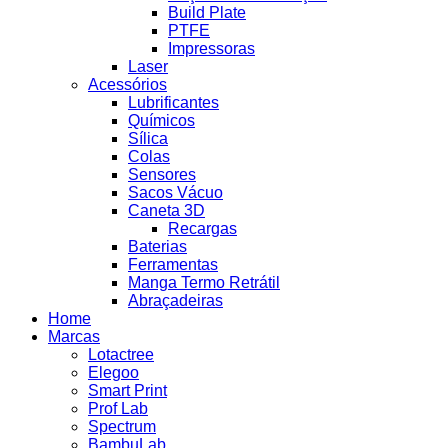
Build Plate
PTFE
Impressoras
Laser
Acessórios
Lubrificantes
Químicos
Sílica
Colas
Sensores
Sacos Vácuo
Caneta 3D
Recargas
Baterias
Ferramentas
Manga Termo Retrátil
Abraçadeiras
Home
Marcas
Lotactree
Elegoo
Smart Print
Prof Lab
Spectrum
BambuLab