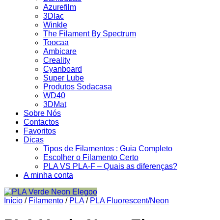
Azurefilm
3Dlac
Winkle
The Filament By Spectrum
Toocaa
Ambicare
Creality
Cyanboard
Super Lube
Produtos Sodacasa
WD40
3DMat
Sobre Nós
Contactos
Favoritos
Dicas
Tipos de Filamentos : Guia Completo
Escolher o Filamento Certo
PLA VS PLA-F – Quais as diferenças?
A minha conta
Início
/
Filamento
/
PLA
/
PLA Fluorescent/Neon