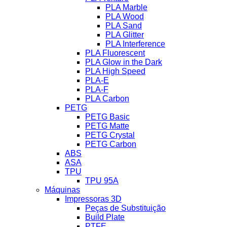
PLA Marble
PLA Wood
PLA Sand
PLA Glitter
PLA Interference
PLA Fluorescent
PLA Glow in the Dark
PLA High Speed
PLA-E
PLA-F
PLA Carbon
PETG
PETG Basic
PETG Matte
PETG Crystal
PETG Carbon
ABS
ASA
TPU
TPU 95A
Máquinas
Impressoras 3D
Peças de Substituição
Build Plate
PTFE