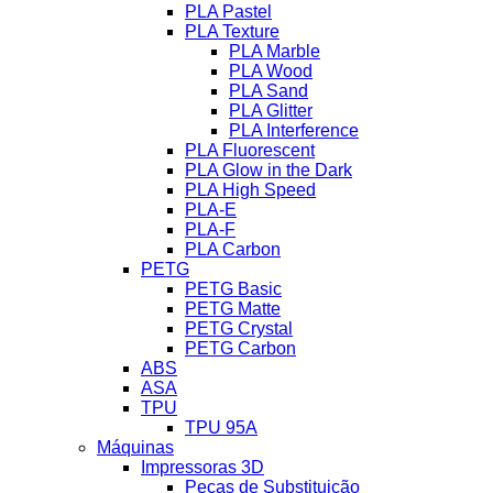
PLA Pastel
PLA Texture
PLA Marble
PLA Wood
PLA Sand
PLA Glitter
PLA Interference
PLA Fluorescent
PLA Glow in the Dark
PLA High Speed
PLA-E
PLA-F
PLA Carbon
PETG
PETG Basic
PETG Matte
PETG Crystal
PETG Carbon
ABS
ASA
TPU
TPU 95A
Máquinas
Impressoras 3D
Peças de Substituição