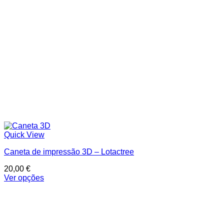
Quick View
Caneta de impressão 3D – Lotactree
20,00
€
Ver opções
This
product
has
multiple
variants.