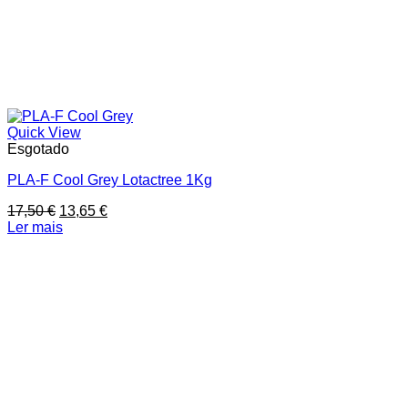
Quick View
Esgotado
PLA-F Cool Grey Lotactree 1Kg
O
O
17,50
€
13,65
€
preço
preço
Ler mais
original
atual
era:
é:
17,50 €.
13,65 €.