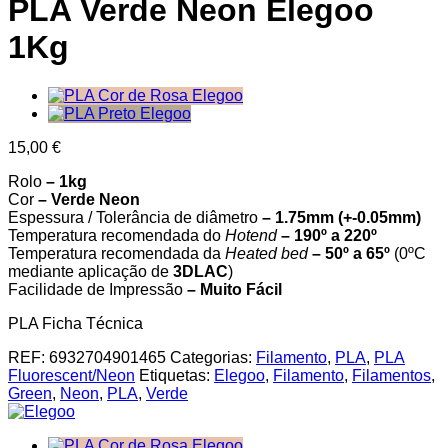
PLA Verde Neon Elegoo
1Kg
15,00
€
Rolo
– 1kg
Cor
– Verde Neon
Espessura / Tolerância de diâmetro
– 1.75mm (+-0.05mm)
Temperatura recomendada do
Hotend
– 190º a 220º
Temperatura recomendada da
Heated bed
– 50º a 65º
(0ºC
mediante aplicação de
3DLAC
)
Facilidade de Impressão
– Muito Fácil
PLA Ficha Técnica
REF:
6932704901465
Categorias:
Filamento
,
PLA
,
PLA
Fluorescent/Neon
Etiquetas:
Elegoo
,
Filamento
,
Filamentos
,
Green
,
Neon
,
PLA
,
Verde