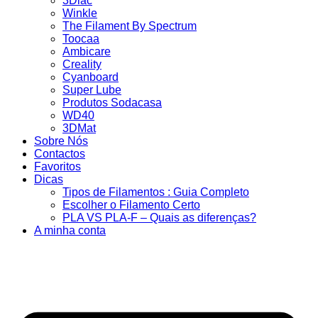
3Dlac
Winkle
The Filament By Spectrum
Toocaa
Ambicare
Creality
Cyanboard
Super Lube
Produtos Sodacasa
WD40
3DMat
Sobre Nós
Contactos
Favoritos
Dicas
Tipos de Filamentos : Guia Completo
Escolher o Filamento Certo
PLA VS PLA-F – Quais as diferenças?
A minha conta