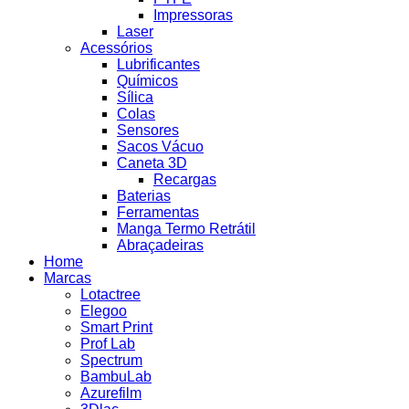
Impressoras
Laser
Acessórios
Lubrificantes
Químicos
Sílica
Colas
Sensores
Sacos Vácuo
Caneta 3D
Recargas
Baterias
Ferramentas
Manga Termo Retrátil
Abraçadeiras
Home
Marcas
Lotactree
Elegoo
Smart Print
Prof Lab
Spectrum
BambuLab
Azurefilm