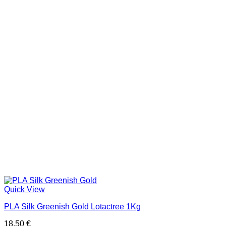
The
options
may
be
chosen
on
the
product
page
Quick View
PLA Silk Greenish Gold Lotactree 1Kg
18,50
€