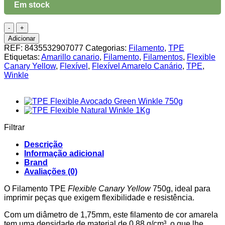
Em stock
Quantidade
de
Adicionar
TPE
REF:
8435532907077
Categorias:
Filamento
,
TPE
Flexible
Etiquetas:
Amarillo canario
,
Filamento
,
Filamentos
,
Flexible
Canary
Canary Yellow
,
Flexível
,
Flexível Amarelo Canário
,
TPE
,
Yellow
Winkle
Winkle
750g
Filtrar
Descrição
Informação adicional
Brand
Avaliações (0)
O Filamento TPE
Flexible Canary Yellow
750g, ideal para
imprimir peças que exigem flexibilidade e resistência.
Com um diâmetro de 1,75mm, este filamento de cor amarela
tem uma densidade de material de 0,88 g/cm³, o que lhe