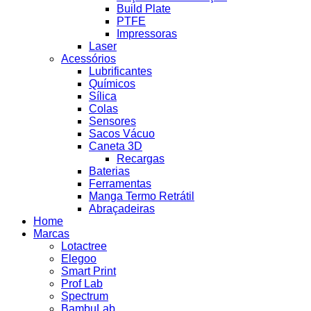
Build Plate
PTFE
Impressoras
Laser
Acessórios
Lubrificantes
Químicos
Sílica
Colas
Sensores
Sacos Vácuo
Caneta 3D
Recargas
Baterias
Ferramentas
Manga Termo Retrátil
Abraçadeiras
Home
Marcas
Lotactree
Elegoo
Smart Print
Prof Lab
Spectrum
BambuLab