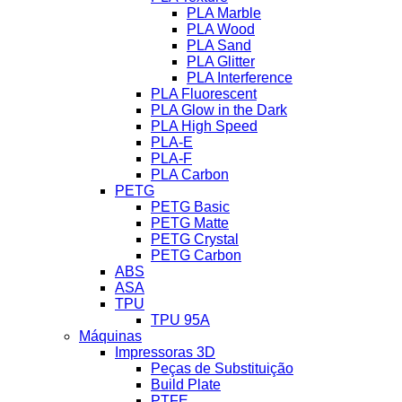
PLA Marble
PLA Wood
PLA Sand
PLA Glitter
PLA Interference
PLA Fluorescent
PLA Glow in the Dark
PLA High Speed
PLA-E
PLA-F
PLA Carbon
PETG
PETG Basic
PETG Matte
PETG Crystal
PETG Carbon
ABS
ASA
TPU
TPU 95A
Máquinas
Impressoras 3D
Peças de Substituição
Build Plate
PTFE