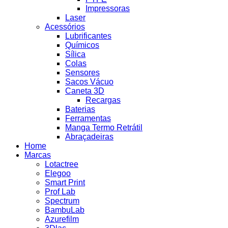
Impressoras
Laser
Acessórios
Lubrificantes
Químicos
Sílica
Colas
Sensores
Sacos Vácuo
Caneta 3D
Recargas
Baterias
Ferramentas
Manga Termo Retrátil
Abraçadeiras
Home
Marcas
Lotactree
Elegoo
Smart Print
Prof Lab
Spectrum
BambuLab
Azurefilm