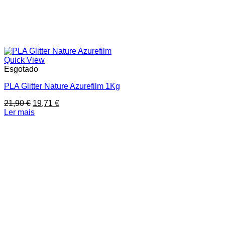
Quick View
Esgotado
PLA Glitter Nature Azurefilm 1Kg
O
O
21,90
€
19,71
€
preço
preço
Ler mais
original
atual
era:
é:
21,90 €.
19,71 €.