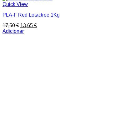
Quick View
PLA-F Red Lotactree 1Kg
O
O
17,50
€
13,65
€
preço
preço
Adicionar
original
atual
era:
é:
17,50 €.
13,65 €.