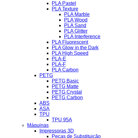
PLA Pastel
PLA Texture
PLA Marble
PLA Wood
PLA Sand
PLA Glitter
PLA Interference
PLA Fluorescent
PLA Glow in the Dark
PLA High Speed
PLA-E
PLA-F
PLA Carbon
PETG
PETG Basic
PETG Matte
PETG Crystal
PETG Carbon
ABS
ASA
TPU
TPU 95A
Máquinas
Impressoras 3D
Peças de Substituição