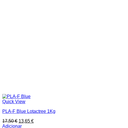
Quick View
PLA-F Blue Lotactree 1Kg
O
O
17,50
€
13,65
€
preço
preço
Adicionar