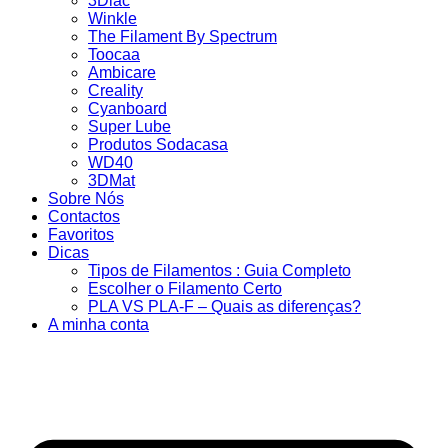
3Dlac
Winkle
The Filament By Spectrum
Toocaa
Ambicare
Creality
Cyanboard
Super Lube
Produtos Sodacasa
WD40
3DMat
Sobre Nós
Contactos
Favoritos
Dicas
Tipos de Filamentos : Guia Completo
Escolher o Filamento Certo
PLA VS PLA-F – Quais as diferenças?
A minha conta