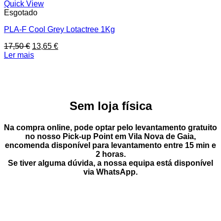
Quick View
Esgotado
PLA-F Cool Grey Lotactree 1Kg
O
O
17,50
€
13,65
€
preço
preço
Ler mais
original
atual
era:
é:
17,50 €.
13,65 €.
Sem loja física
Na compra online, pode optar pelo
levantamento gratuito
no nosso Pick-up Point
em
Vila Nova de Gaia
,
encomenda disponível para levantamento entre
15 min e
2 horas
.
Se tiver alguma dúvida, a nossa equipa está disponível
via
WhatsApp
.