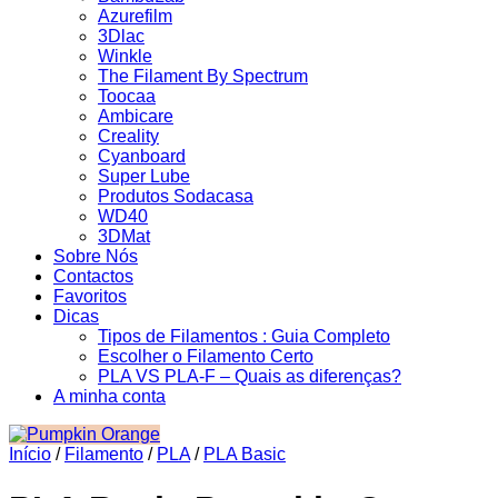
Azurefilm
3Dlac
Winkle
The Filament By Spectrum
Toocaa
Ambicare
Creality
Cyanboard
Super Lube
Produtos Sodacasa
WD40
3DMat
Sobre Nós
Contactos
Favoritos
Dicas
Tipos de Filamentos : Guia Completo
Escolher o Filamento Certo
PLA VS PLA-F – Quais as diferenças?
A minha conta
Início
/
Filamento
/
PLA
/
PLA Basic