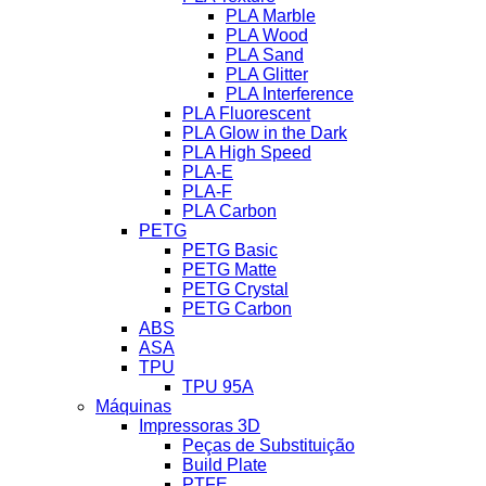
PLA Marble
PLA Wood
PLA Sand
PLA Glitter
PLA Interference
PLA Fluorescent
PLA Glow in the Dark
PLA High Speed
PLA-E
PLA-F
PLA Carbon
PETG
PETG Basic
PETG Matte
PETG Crystal
PETG Carbon
ABS
ASA
TPU
TPU 95A
Máquinas
Impressoras 3D
Peças de Substituição
Build Plate
PTFE