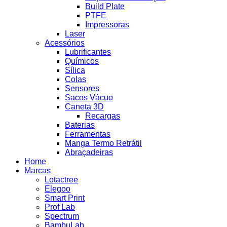
Build Plate
PTFE
Impressoras
Laser
Acessórios
Lubrificantes
Químicos
Sílica
Colas
Sensores
Sacos Vácuo
Caneta 3D
Recargas
Baterias
Ferramentas
Manga Termo Retrátil
Abraçadeiras
Home
Marcas
Lotactree
Elegoo
Smart Print
Prof Lab
Spectrum
BambuLab