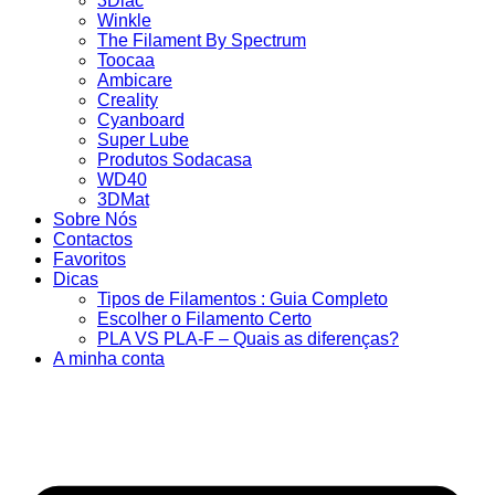
3Dlac
Winkle
The Filament By Spectrum
Toocaa
Ambicare
Creality
Cyanboard
Super Lube
Produtos Sodacasa
WD40
3DMat
Sobre Nós
Contactos
Favoritos
Dicas
Tipos de Filamentos : Guia Completo
Escolher o Filamento Certo
PLA VS PLA-F – Quais as diferenças?
A minha conta