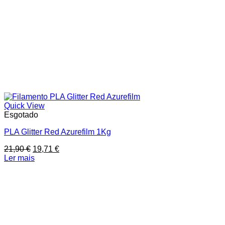
Quick View
Esgotado
PLA Glitter Red Azurefilm 1Kg
O
O
21,90
€
19,71
€
preço
preço
Ler mais
original
atual
era:
é:
21,90 €.
19,71 €.