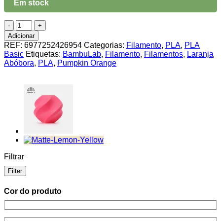
Em stock
Quantidade
de
Adicionar
PLA
REF:
6977252426954
Categorias:
Filamento
,
PLA
,
PLA
Basic
Basic
Etiquetas:
BambuLab
,
Filamento
,
Filamentos
,
Laranja
Pumpkin
Abóbora
,
PLA
,
Pumpkin Orange
Orange
BambuLab
1Kg
(refill)
Filtrar
Filter
Cor do produto