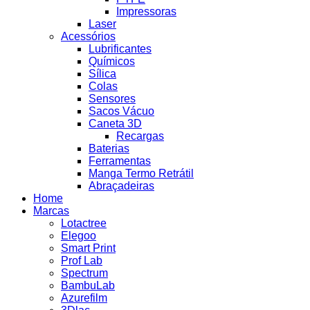
Impressoras
Laser
Acessórios
Lubrificantes
Químicos
Sílica
Colas
Sensores
Sacos Vácuo
Caneta 3D
Recargas
Baterias
Ferramentas
Manga Termo Retrátil
Abraçadeiras
Home
Marcas
Lotactree
Elegoo
Smart Print
Prof Lab
Spectrum
BambuLab
Azurefilm