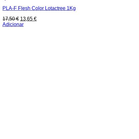
PLA-F Flesh Color Lotactree 1Kg
O
O
17,50
€
13,65
€
preço
preço
Adicionar
original
atual
era:
é:
17,50 €.
13,65 €.