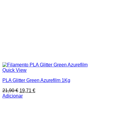
Quick View
PLA Glitter Green Azurefilm 1Kg
O
O
21,90
€
19,71
€
preço
preço
Adicionar
original
atual
era:
é:
21,90 €.
19,71 €.