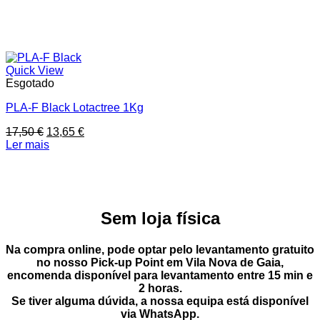
Quick View
Esgotado
PLA-F Black Lotactree 1Kg
O
O
17,50
€
13,65
€
preço
preço
Ler mais
original
atual
era:
é:
17,50 €.
13,65 €.
Sem loja física
Na compra online, pode optar pelo
levantamento gratuito
no nosso Pick-up Point
em
Vila Nova de Gaia
,
encomenda disponível para levantamento entre
15 min e
2 horas
.
Se tiver alguma dúvida, a nossa equipa está disponível
via
WhatsApp
.