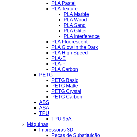
PLA Pastel
PLA Texture
PLA Marble
PLA Wood
PLA Sand
PLA Glitter
PLA Interference
PLA Fluorescent
PLA Glow in the Dark
PLA High Speed
PLA-E
PLA-F
PLA Carbon
PETG
PETG Basic
PETG Matte
PETG Crystal
PETG Carbon
ABS
ASA
TPU
TPU 95A
Máquinas
Impressoras 3D
Peças de Substituição